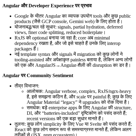
Angular और Developer Experience पर प्रभाव
Google के भीतर Angular का व्यापक उपयोग tools और कुछ public
products (जैसे GCP console, Gemini web) के लिए होता है।
योजनाबद्ध/चल रहे सुधार: signals, partial hydration, deferred
views, finer code splitting, reduced boilerplate।
RxJS को optional बनाया जा रहा है; core अब minimal
dependency रखता है, और जो इसे चाहते हैं उनके लिए interop
packages हैं।
नई template syntax और signals में migration को कुछ लोगों ने
tooling-assisted और अपेक्षाकृत painless बताया है, लेकिन अन्य लोगों
को एक और AngularJS→Angular-शैली की disruption का डर है।
Angular पर Community Sentiment
तीव्र विभाजन:
आलोचक: Angular verbose, complex, RxJS/ngrx-heavy
है, इसे समझना कठिन है, और scale पर painful है; कुछ के लिए
Angular Material “legacy” ने upgrades को रोक दिया है।
समर्थक: बड़े enterprise apps के लिए Angular की structure,
DI, और “batteries-included” दृष्टिकोण को पसंद करते हैं;
recent versions को एक बड़ा सुधार मानते हैं।
तुलना: कुछ लोग simplicity के लिए Vue या Svelte को पसंद करते हैं;
React को कुछ लोग समान रूप से समस्याग्रस्त मानते हैं, लेकिन अलग
तरीकों से (JSX, npm ecosystem)।