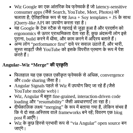
Wiz Google का एक आंतरिक वेब फ्रेमवर्क है जो latency‑sensitive
consumer apps (जैसे Search, YouTube, Meet, Photos) को
चलाता है; ऐतिहासिक रूप से यह Java + Soy templates + JS के साथ
jQuery‑like API का उपयोग करता रहा है।
यह Google के टेक स्टैक से गहराई से जुड़ा हुआ है और प्रदर्शन को
ergonomics से ऊपर प्राथमिकता देता रहा है; कुछ अंदरूनी लोग इसे
पुराना, build करने में धीमा, और काम करने में अप्रिय बताते हैं।
अन्य लोग “performance first” दावे पर सवाल उठाते हैं, और भारी,
सुस्त साइटों जैसे YouTube को इसके विपरीत प्रमाण के रूप में पेश
करते हैं।
Angular–Wiz “Merge” की प्रकृति
फिलहाल यह एक एकल एकीकृत फ्रेमवर्क से अधिक, convergence
और code sharing जैसा है।
Angular Signals पहले से Wiz में उपयोग किए जा रहे हैं (जैसे
YouTube mobile web)।
Wiz, Angular में बहुत fine-grained, interaction-driven code
loading और “resumability” जैसी अवधारणाएँ ला रहा है।
दीर्घकालिक लक्ष्य “merging” के रूप में बताया गया है, लेकिन संभव है
कि ये दो सह-अस्तित्व वाले frameworks बने रहें; विवरण एक blog
post में आएँगे।
Wiz के कुछ हिस्से प्रभावी रूप से “via Angular” open source बन
जाएंगे।