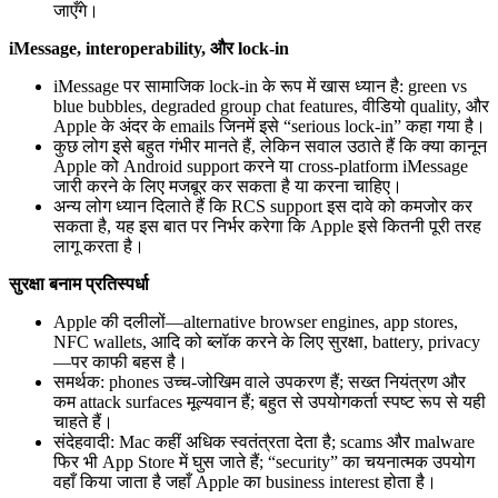
जाएँगे।
iMessage, interoperability, और lock-in
iMessage पर सामाजिक lock-in के रूप में खास ध्यान है: green vs
blue bubbles, degraded group chat features, वीडियो quality, और
Apple के अंदर के emails जिनमें इसे “serious lock-in” कहा गया है।
कुछ लोग इसे बहुत गंभीर मानते हैं, लेकिन सवाल उठाते हैं कि क्या कानून
Apple को Android support करने या cross-platform iMessage
जारी करने के लिए मजबूर कर सकता है या करना चाहिए।
अन्य लोग ध्यान दिलाते हैं कि RCS support इस दावे को कमजोर कर
सकता है, यह इस बात पर निर्भर करेगा कि Apple इसे कितनी पूरी तरह
लागू करता है।
सुरक्षा बनाम प्रतिस्पर्धा
Apple की दलीलों—alternative browser engines, app stores,
NFC wallets, आदि को ब्लॉक करने के लिए सुरक्षा, battery, privacy
—पर काफी बहस है।
समर्थक: phones उच्च-जोखिम वाले उपकरण हैं; सख्त नियंत्रण और
कम attack surfaces मूल्यवान हैं; बहुत से उपयोगकर्ता स्पष्ट रूप से यही
चाहते हैं।
संदेहवादी: Mac कहीं अधिक स्वतंत्रता देता है; scams और malware
फिर भी App Store में घुस जाते हैं; “security” का चयनात्मक उपयोग
वहाँ किया जाता है जहाँ Apple का business interest होता है।