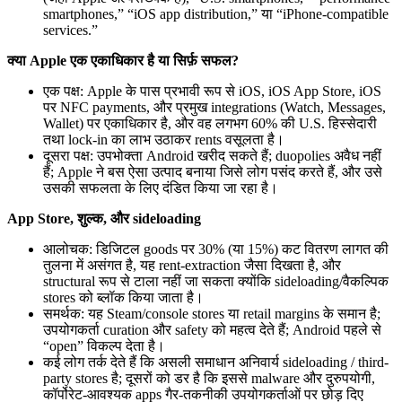
smartphones,” “iOS app distribution,” या “iPhone-compatible
services.”
क्या Apple एक एकाधिकार है या सिर्फ़ सफल?
एक पक्ष: Apple के पास प्रभावी रूप से iOS, iOS App Store, iOS
पर NFC payments, और प्रमुख integrations (Watch, Messages,
Wallet) पर एकाधिकार है, और वह लगभग 60% की U.S. हिस्सेदारी
तथा lock-in का लाभ उठाकर rents वसूलता है।
दूसरा पक्ष: उपभोक्ता Android खरीद सकते हैं; duopolies अवैध नहीं
हैं; Apple ने बस ऐसा उत्पाद बनाया जिसे लोग पसंद करते हैं, और उसे
उसकी सफलता के लिए दंडित किया जा रहा है।
App Store, शुल्क, और sideloading
आलोचक: डिजिटल goods पर 30% (या 15%) कट वितरण लागत की
तुलना में असंगत है, यह rent-extraction जैसा दिखता है, और
structural रूप से टाला नहीं जा सकता क्योंकि sideloading/वैकल्पिक
stores को ब्लॉक किया जाता है।
समर्थक: यह Steam/console stores या retail margins के समान है;
उपयोगकर्ता curation और safety को महत्व देते हैं; Android पहले से
“open” विकल्प देता है।
कई लोग तर्क देते हैं कि असली समाधान अनिवार्य sideloading / third-
party stores है; दूसरों को डर है कि इससे malware और दुरुपयोगी,
कॉर्पोरेट-आवश्यक apps गैर-तकनीकी उपयोगकर्ताओं पर छोड़ दिए