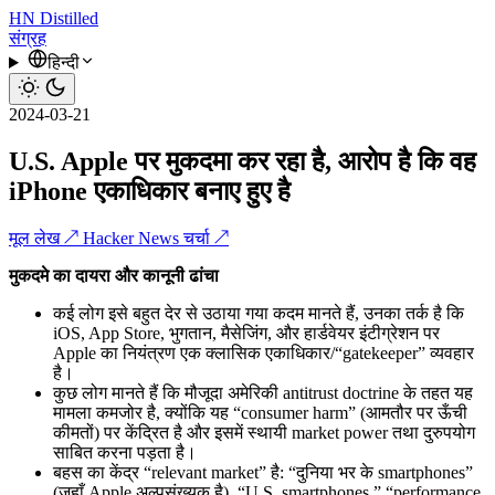
HN
Distilled
संग्रह
हिन्दी
2024-03-21
U.S. Apple पर मुकदमा कर रहा है, आरोप है कि वह
iPhone एकाधिकार बनाए हुए है
मूल लेख ↗
Hacker News चर्चा ↗
मुकदमे का दायरा और कानूनी ढांचा
कई लोग इसे बहुत देर से उठाया गया कदम मानते हैं, उनका तर्क है कि
iOS, App Store, भुगतान, मैसेजिंग, और हार्डवेयर इंटीग्रेशन पर
Apple का नियंत्रण एक क्लासिक एकाधिकार/“gatekeeper” व्यवहार
है।
कुछ लोग मानते हैं कि मौजूदा अमेरिकी antitrust doctrine के तहत यह
मामला कमजोर है, क्योंकि यह “consumer harm” (आमतौर पर ऊँची
कीमतों) पर केंद्रित है और इसमें स्थायी market power तथा दुरुपयोग
साबित करना पड़ता है।
बहस का केंद्र “relevant market” है: “दुनिया भर के smartphones”
(जहाँ Apple अल्पसंख्यक है), “U.S. smartphones,” “performance