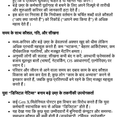
हुए कि वे प्रबंधन भूमिकाएँ चाहते हैं या मेहनत नहीं करेंगे।
बड़े उम्र के कर्मचारी पूर्वाग्रह से बचने के लिए अपने रिज़्यूमे से तारीखें
और शुरुआती करियर की जानकारी हटा देते हैं।
इस बात पर निराशा है कि नियोक्ता वर्तमान के चर्चित शब्दों वाले कौशलों
(“आप क्या जानते हैं”) को रिकॉर्ड (“आपने क्या किया है”) से अधिक
महत्व देते हैं।
समय के साथ कौशल, गति, और सीखना
मध्य-करियर और बड़े उम्र के डेवलपर्स अक्सर खुद को धीमा लेकिन
अधिक प्रभावी महसूस करते हैं: कम “भटकना,” बेहतर आर्किटेक्चर, कम
दीर्घकालिक गलतियाँ, और मजबूत मेंटरिंग क्षमता।
अनुभवी लोगों की सलाह: सीखना कभी बंद न करें; अस्थायी फ्रेमवर्क्स के
बजाय मूलभूत बातों (भाषाएँ, नेटवर्किंग, OS अवधारणाएँ, एल्गोरिदम) पर
ध्यान दें।
परिवार और जीवन से आने वाला समय का दबाव काम के बाद कौशल
विकास को कम कर देता है; कुछ लोग “काम के बाद अभ्यास” करने से
इनकार करते हैं, जबकि कुछ प्रतिस्पर्धी बने रहने के लिए मजबूर महसूस
करते हैं।
युवा “डिजिटल नेटिव्स” बनाम बड़े उम्र के तकनीकी उपयोगकर्ता
कई Gen X/मिलेनियल पोस्टर इस विचार का विरोध करते हैं कि युवा
कर्मचारी स्वाभाविक रूप से अधिक “डिजिटल” होते हैं।
यह देखा गया कि कुछ युवा उम्मीदवारों में बुनियादी कंप्यूटर और समस्या-
समाधान कौशल की कमी होती है (डायरेक्टरी, टर्मिनल, स्प्रेडशीट,