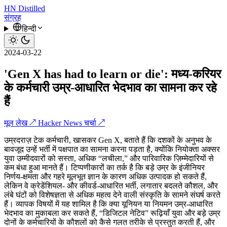
HN
Distilled
संग्रह
हिन्दी
2024-03-22
'Gen X has had to learn or die': मध्य-करियर
के कर्मचारी उम्र-आधारित भेदभाव का सामना कर रहे
हैं
मूल लेख ↗
Hacker News चर्चा ↗
उम्रदराज़ टेक कर्मचारी, खासकर Gen X, बताते हैं कि दशकों के अनुभव के
बावजूद उन्हें भर्ती में पक्षपात का सामना करना पड़ता है, क्योंकि नियोक्ता अक्सर
युवा उम्मीदवारों को सस्ता, अधिक “लचीला,” और पारिवारिक ज़िम्मेदारियों से
कम बंधा हुआ मानते हैं। टिप्पणीकारों का तर्क है कि बड़े उम्र के इंजीनियर
निर्णय-क्षमता और गहरे मूलभूत ज्ञान के कारण अधिक उत्पादक हो सकते हैं,
लेकिन वे क्रेडेंशियल- और कीवर्ड-आधारित भर्ती, लगातार बदलते कौशल, और
लंबे घंटों को विशेषज्ञता से अधिक महत्व देने वाली संस्कृति के सामने संघर्ष करते
हैं। व्यापक विषयों में यह शामिल है कि क्या यूनियन या नियमन उम्र-आधारित
भेदभाव का मुकाबला कर सकते हैं, “डिजिटल नेटिव” रूढ़ियाँ युवा और बड़े उम्र
दोनों के कर्मचारियों के कौशलों को कैसे गलत तरीके से प्रस्तुत करती हैं, और