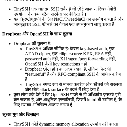
TinySSH एक न्यूनतम SSH सर्वर है जो छोटे आकार, स्थिर मेमोरी
उपयोग, और कम अटैक सरफेस पर केंद्रित है।
यह क्रिप्टोग्राफी के लिए NaCl/TweetNaCl का उपयोग करता है और
जानबूझकर SSH फीचर्स का केवल एक उपसमुच्चय लागू करता है।
Dropbear और OpenSSH के साथ तुलना
Dropbear की तुलना में:
TinySSH अधिक सीमित है: केवल key-based auth, एक
AEAD cipher, एक elliptic-curve KEX, RSA नहीं,
password auth नहीं, X11/agent/port forwarding नहीं,
OpenSSH जैसी key restrictions नहीं।
Dropbear छोटा होने का लक्ष्य रखता है, लेकिन फिर भी
“featureful” है और RFC-compliant SSH के अधिक करीब
है।
TinySSH स्पष्ट रूप से मानक कवरेज और फीचर्स को सरलता
और छोटे attack surface के बदले में छोड़ देता है।
कुछ लोग तर्क देते हैं कि OpenSSH पहले से ही अधिकांश ज़रूरतें पूरी
कर सकता है, और आधुनिक प्रणालियों, जिसमें initrd भी शामिल है, के
लिए उसका अतिरिक्त आकार नगण्य है।
सुरक्षा गुण और डिज़ाइन
TinySSH कोई dynamic memory allocation उपयोग नहीं करता