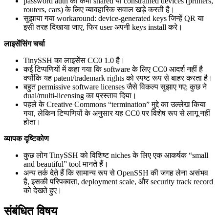
password auth की कमी shared या constrained devices (printers,
routers, cars) के लिए व्यावहारिक सवाल खड़े करती है।
सुझाया गया workaround: device-generated keys जिन्हें QR या
इसी तरह दिखाया जाए, फिर user अपनी keys install करे।
लाइसेंसिंग चर्चा
TinySSH का लाइसेंस CC0 1.0 है।
कई टिप्पणियों में कहा गया कि software के लिए CC0 आदर्श नहीं है
क्योंकि यह patent/trademark rights को स्पष्ट रूप से बाहर करता है।
बहुत permissive software licenses जैसे विकल्प सुझाए गए; कुछ ने
dual/multi-licensing का प्रस्ताव दिया।
पहले के Creative Commons “termination” मुद्दे का उल्लेख किया
गया, लेकिन टिप्पणियों के अनुसार यह CC0 पर विशेष रूप से लागू नहीं
होता।
व्यापक दृष्टिकोण
कुछ लोग TinySSH को विशिष्ट niches के लिए एक आकर्षक “small
and beautiful” tool मानते हैं।
अन्य तर्क देते हैं कि सामान्य रूप से OpenSSH की जगह लेना असंभव
है, इसकी परिपक्वता, deployment scale, और security track record
को देखते हुए।
संबंधित विषय