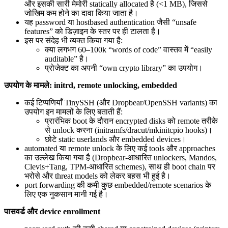
और इसकी सारी मेमोरी statically allocated है (<1 MB), जिससे
जोखिम कम होने का दावा किया जाता है।
यह password या hostbased authentication जैसी “unsafe
features” को डिज़ाइन के स्तर पर ही टालता है।
इस पर संदेह भी व्यक्त किया गया है:
क्या लगभग 60–100k “words of code” वास्तव में “easily
auditable” है।
प्रोजेक्ट का अपनी “own crypto library” का उपयोग।
उपयोग के मामले: initrd, remote unlocking, embedded
कई टिप्पणियाँ TinySSH (और Dropbear/OpenSSH variants) का
उपयोग इन मामलों के लिए बताती हैं:
प्रारंभिक boot के दौरान encrypted disks को remote तरीके
से unlock करना (initramfs/dracut/mkinitcpio hooks)।
छोटे static userlands और embedded devices।
automated या remote unlock के लिए कई tools और approaches
का उल्लेख किया गया है (Dropbear-आधारित unlockers, Mandos,
Clevis+Tang, TPM-आधारित schemes), साथ ही boot chain पर
भरोसे और threat models को लेकर बहस भी हुई है।
port forwarding की कमी कुछ embedded/remote scenarios के
लिए एक नुकसान मानी गई है।
पासवर्ड और device enrollment