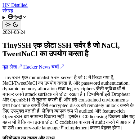
HN
Distilled
संग्रह
हिन्दी
2024-03-24
TinySSH एक छोटा SSH सर्वर है जो NaCl,
TweetNaCl का उपयोग करता है
मूल लेख ↗
Hacker News चर्चा ↗
TinySSH एक minimalist SSH server है जो C में लिखा गया है,
NaCl/TweetNaCl का उपयोग करता है, और password authentication,
dynamic memory allocation तथा legacy ciphers जैसी सुविधाओं से
बचकर अपने attack surface को छोटा रखता है। टिप्पणियाँ इसे Dropbear
और OpenSSH से तुलना करती हैं, और इसे constrained environments
तथा boot-time कार्यों जैसे encrypted disks को remotely unlock करने के
लिए उपयुक्त बताती हैं, लेकिन व्यापक रूप से audited और feature-rich
OpenSSH का सामान्य विकल्प नहीं। इसके CC0 licensing विकल्प और यह
बहस भी है कि क्या इतना छोटा C codebase वास्तव में audit करने में आसान है
या उसे memory-safe language में reimplement करना बेहतर होगा।
परियोजना का दायरा और लक्ष्य