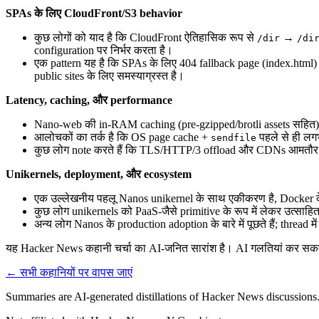
SPAs के लिए CloudFront/S3 behavior
कुछ लोगों को याद है कि CloudFront ऐतिहासिक रूप से
→
/dir
/di
configuration पर निर्भर करता है।
एक pattern यह है कि SPAs के लिए 404 fallback page (index.html) se
public sites के लिए समस्याग्रस्त है।
Latency, caching, और performance
Nano‑web की in-RAM caching (pre-gzipped/brotli assets सहित) क
आलोचकों का तर्क है कि OS page cache +
पहले से ही लग
sendfile
कुछ लोग note करते हैं कि TLS/HTTP/3 offload और CDNs आमतौर पर la
Unikernels, deployment, और ecosystem
एक उल्लेखनीय पहलू Nanos unikernel के साथ एकीकरण है, Docker 
कुछ लोग unikernels को PaaS-जैसे primitive के रूप में लेकर उत्साहित
अन्य लोग Nanos के production adoption के बारे में पूछते हैं; thread में 
यह Hacker News कहानी चर्चा का AI-जनित सारांश है। AI गलतियां कर सकता ह
← सभी कहानियों पर वापस जाएं
Summaries are AI-generated distillations of Hacker News discussions