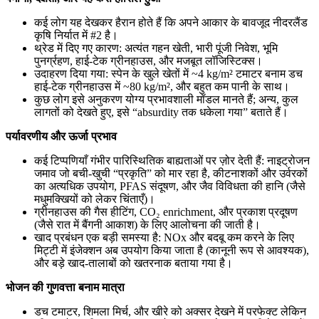
कई लोग यह देखकर हैरान होते हैं कि अपने आकार के बावजूद नीदरलैंड
कृषि निर्यात में #2 है।
थ्रेड में दिए गए कारण: अत्यंत गहन खेती, भारी पूंजी निवेश, भूमि
पुनर्ग्रहण, हाई-टेक ग्रीनहाउस, और मजबूत लॉजिस्टिक्स।
उदाहरण दिया गया: स्पेन के खुले खेतों में ~4 kg/m² टमाटर बनाम डच
हाई-टेक ग्रीनहाउस में ~80 kg/m², और बहुत कम पानी के साथ।
कुछ लोग इसे अनुकरण योग्य प्रभावशाली मॉडल मानते हैं; अन्य, कुल
लागतों को देखते हुए, इसे “absurdity तक धकेला गया” बताते हैं।
पर्यावरणीय और ऊर्जा प्रभाव
कई टिप्पणियाँ गंभीर पारिस्थितिक बाह्यताओं पर ज़ोर देती हैं: नाइट्रोजन
जमाव जो बची-खुची “प्रकृति” को मार रहा है, कीटनाशकों और उर्वरकों
का अत्यधिक उपयोग, PFAS संदूषण, और जैव विविधता की हानि (जैसे
मधुमक्खियों को लेकर चिंताएँ)।
ग्रीनहाउस की गैस हीटिंग, CO₂ enrichment, और प्रकाश प्रदूषण
(जैसे रात में बैंगनी आकाश) के लिए आलोचना की जाती है।
खाद प्रबंधन एक बड़ी समस्या है: NOx और बदबू कम करने के लिए
मिट्टी में इंजेक्शन अब उपयोग किया जाता है (कानूनी रूप से आवश्यक),
और बड़े खाद-तालाबों को खतरनाक बताया गया है।
भोजन की गुणवत्ता बनाम मात्रा
डच टमाटर, शिमला मिर्च, और खीरे को अक्सर देखने में परफेक्ट लेकिन