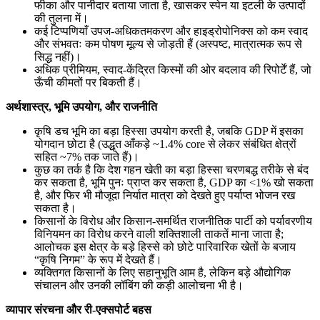
फीका और पानीदार बताया जाता है, खासकर स्पेन या इटली के उत्पादों
की तुलना में।
कई टिप्पणियाँ उपज-अधिकतमकरण और हाइड्रोपोनिक्स को कम स्वाद
और संभवतः कम पोषण मूल्य से जोड़ती हैं (अस्पष्ट, मात्रात्मक रूप से
सिद्ध नहीं)।
अधिक प्रीमियम, स्वाद-केंद्रित किस्मों की ओर बदलाव की रिपोर्टें हैं, जो
ऊँची कीमतों पर बिकती हैं।
अर्थशास्त्र, भूमि उपयोग, और राजनीति
कृषि डच भूमि का बड़ा हिस्सा उपयोग करती है, जबकि GDP में इसका
योगदान छोटा है (उद्धृत आँकड़े ~1.4% core से लेकर संबंधित क्षेत्रों
सहित ~7% तक जाते हैं)।
कुछ का तर्क है कि देश गहन खेती का बड़ा हिस्सा चरणबद्ध तरीके से बंद
कर सकता है, भूमि पुनः प्राप्त कर सकता है, GDP का <1% खो सकता
है, और फिर भी मौजूदा निर्यात मात्रा को देखते हुए पर्याप्त भोजन रख
सकता है।
किसानों के विरोध और किसान-समर्थित राजनीतिक पार्टी को पर्यावरणीय
विनियमन का विरोध करने वाली शक्तिशाली ताकतें माना जाता है;
आलोचक इस क्षेत्र के बड़े हिस्से को छोटे पारिवारिक खेतों के बजाय
“कृषि निगम” के रूप में देखते हैं।
व्यक्तिगत किसानों के लिए सहानुभूति आम है, लेकिन बड़े औद्योगिक
संचालन और उनकी लॉबिंग की कड़ी आलोचना भी है।
व्यापार संरचना और री-एक्सपोर्ट बहस