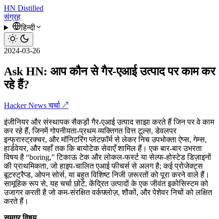
HN
Distilled
संग्रह
हिन्दी
2024-03-26
Ask HN: आप कौन से गैर-एआई उत्पाद पर काम कर
रहे हैं?
Hacker News चर्चा ↗
इंजीनियर और संस्थापक सैकड़ों गैर-एआई उत्पाद साझा करते हैं जिन पर वे काम
कर रहे हैं, जिनमें गोपनीयता-प्रथम व्यक्तिगत वित्त टूल्स, डेवलपर
इन्फ्रास्ट्रक्चर, और मॉनिटरिंग प्लेटफ़ॉर्म से लेकर निच उपभोक्ता ऐप्स, गेम्स,
हार्डवेयर, और यहाँ तक कि बायोटेक सेवाएँ शामिल हैं। एक बार-बार उभरता
विषय है “boring,” टिकाऊ टेक और लोकल-फर्स्ट या सेल्फ-होस्टेड डिज़ाइनों
की प्राथमिकता, जो हाइप-चालित एआई फीचर्स से अलग है; कई प्रोजेक्ट्स
बूटस्ट्रैप्ड, ओपन सोर्स, या बहुत विशिष्ट निजी ज़रूरतों को पूरा करने वाले हैं।
सामूहिक रूप से, यह चर्चा छोटे, केंद्रित उत्पादों के एक जीवंत इकोसिस्टम को
उजागर करती है जो कम-संरक्षित वर्कफ़्लोज़, शौकों, और पेशेवर निचों को लक्षित
करते हैं।
समग्र विषय