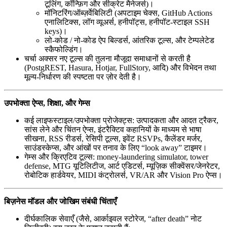
टूलिंग, कॉन्फ़िग और सीक्रेट मैनेजर्स)।
मॉनिटरिंग/ऑब्ज़र्वेबिलिटी (अपटाइम चेक्स, GitHub Actions
एनालिटिक्स, लॉग व्यूअर्स, हनीपॉट्स, हनीपॉट-स्टाइल SSH
keys)।
लो-कोड / नो-कोड ऐप बिल्डर्स, आंतरिक टूल्स, और टेम्पलेटेड
स्कैफोल्डिंग।
चर्चा अक्सर नए टूल्स की तुलना मौजूदा समाधानों से करती है
(PostgREST, Hasura, Hotjar, FullStory, आदि) और विभेदन तथा
मूल्य-निर्धारण की स्पष्टता पर ज़ोर देती है।
उपभोक्ता ऐप्स, शिक्षा, और गेम्स
कई लाइफस्टाइल/उपभोक्ता प्रोजेक्ट्स: उत्पादकता और आदत ट्रैकर,
सांस लेने और चिंतन ऐप्स, इंटरैक्टिव कहानियों के माध्यम से भाषा
सीखना, RSS रीडर्स, रेसिपी टूल्स, इवेंट RSVPs, कैलेंडर मर्जर,
साउंडस्केप्स, और आंखों पर तनाव के लिए “look away” टाइमर।
गेम्स और क्रिएटिव टूल्स: money-laundering simulator, tower
defense, MTG यूटिलिटीज, आर्ट एडिटर्स, म्यूज़िक सीक्वेंसर/जेनरेटर,
रोबोटिक हार्डवेयर, MIDI कंट्रोलर्स, VR/AR और Vision Pro ऐप्स।
बिज़नेस मॉडल और जोखिम संबंधी चिंताएँ
दीर्घकालिक सेवाएँ (जैसे, आर्काइवल स्टोरेज, “after death” नोट