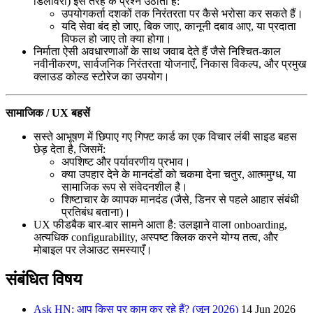
डिलीवरी) इस तरह के प्रश्न उठाती हैं:
उपयोगकर्ता दशकों तक निरंतरता पर कैसे भरोसा कर सकते हैं।
यदि सेवा बंद हो जाए, बिक जाए, कानूनी दबाव आए, या प्रदाता
विफल हो जाए तो क्या होगा।
निर्माता ऐसी अवधारणाओं के साथ जवाब देते हैं जैसे निश्चित-काल
नवीनीकरण, सार्वजनिक निरंतरता योजनाएँ, निकास विकल्प, और प्रमुख
क्लाउड कोल्ड स्टोरेज का उपयोग।
सामाजिक / UX बहसें
सस्ते आभूषण में छिपाए गए गिफ्ट कार्ड का एक विचार लंबी साइड बहस
छेड़ देता है, जिसमें:
अपशिष्ट और पर्यावरणीय प्रभाव।
क्या उपहार देने के मानदंडों को चकमा देना चतुर, आत्ममुग्ध, या
सामाजिक रूप से संवेदनशील है।
शिष्टाचार के व्यापक मानदंड (जैसे, डिनर से पहले आहार संबंधी
प्रतिबंध बताना)।
UX फीडबैक बार-बार सामने आता है: उलझाने वाला onboarding,
अत्यधिक configurability, अस्पष्ट क्लिक करने योग्य तत्व, और
मोबाइल पर लेआउट समस्याएँ।
संबंधित विषय
Ask HN: आप किस पर काम कर रहे हैं? (जून 2026)
14 Jun 2026