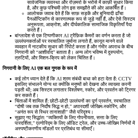
सार्वजनिक व्यवस्था और रोज़मर्रा के भरोसे में काफ़ी सुधार किया
है, और कुछ पश्चिमी लोग इस समझौते की ओर आकर्षित हैं।
आलोचक जवाब देते हैं कि साफ़ सड़कें और बुनियादी ढाँचा
पैनऑप्टिकॉन से कारणात्मक रूप से जुड़े नहीं हैं, और ऐसे सिस्टम
अनुरूपता, आक्रोश, और दीर्घकालिक सामाजिक विकृतियाँ पैदा
करते हैं।
बांग्लादेश से एक टिप्पणीकार AI ट्रैफ़िक कैमरों का वर्णन करता है जो
उल्लंघनकर्ताओं पर स्वचालित जुर्माना लगाते हैं, कानून मानने वाले
व्यवहार में नाटकीय सुधार की रिपोर्ट करता है और गंभीर अपराध के बीच
निगरानी को “आशीर्वाद” बताता है। अन्य लोग भविष्य में दुरुपयोग,
त्रुटियों, और मिशन-क्रिप को लेकर चिंतित हैं।
निगरानी के लिए AI एक बल गुणक के रूप में
कई लोग ध्यान देते हैं कि AI श्रम संबंधी बाधा को हटा देता है: CCTV
इसलिए संभालने योग्य था क्योंकि मनुष्यों को देखना और व्याख्या करनी
पड़ती थी; अब सिस्टम लगातार विश्लेषण, स्कोर, और प्रवर्तन को ट्रिगर
कर सकते हैं।
चिंताओं में शामिल हैं: छोटी-छोटी उल्लंघनों का पूर्ण प्रवर्तन, स्वचालित
“दोषी जब तक निर्दोष सिद्ध न हो,” अपारदर्शी जोखिम-स्कोरिंग, और
“अनंत रूप से स्थिर तानाशाही” जैसे परिदृश्य।
सुझाए गए सिद्धांत: “व्यक्तियों के लिए गोपनीयता, सत्ता के लिए
पारदर्शिता,” एल्गोरिद्म के लिए ऑडिट ट्रेल, और उच्च-जोखिम निर्णयों में
अस्पष्टीकरणीय मॉडलों पर प्रतिबंध या सीमाएँ।