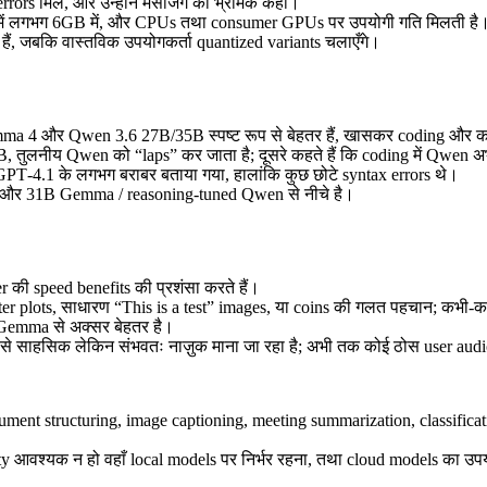
s मिले, और उन्होंने मैसेजिंग को भ्रामक कहा।
it में लगभग 6GB में, और CPUs तथा consumer GPUs पर उपयोगी गति मिलती है
 हैं, जबकि वास्तविक उपयोगकर्ता quantized variants चलाएँगे।
ma 4 और Qwen 3.6 27B/35B स्पष्ट रूप से बेहतर हैं, खासकर coding और कठ
, तुलनीय Qwen को “laps” कर जाता है; दूसरे कहते हैं कि coding में Qwen अ
PT‑4.1 के लगभग बराबर बताया गया, हालांकि कुछ छोटे syntax errors थे।
 और 31B Gemma / reasoning-tuned Qwen से नीचे है।
की speed benefits की प्रशंसा करते हैं।
, scatter plots, साधारण “This is a test” images, या coins की गलत पहचान; कभी
Gemma से अक्सर बेहतर है।
से साहसिक लेकिन संभवतः नाज़ुक माना जा रहा है; अभी तक कोई ठोस user audi
cument structuring, image captioning, meeting summarization, classifica
ality आवश्यक न हो वहाँ local models पर निर्भर रहना, तथा cloud models का 