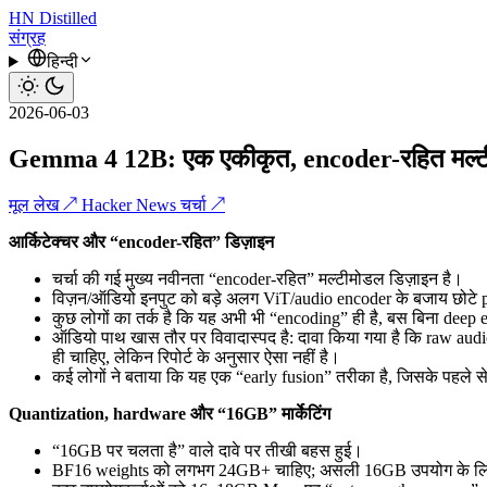
HN
Distilled
संग्रह
हिन्दी
2026-06-03
Gemma 4 12B: एक एकीकृत, encoder-रहित मल्
मूल लेख ↗
Hacker News चर्चा ↗
आर्किटेक्चर और “encoder-रहित” डिज़ाइन
चर्चा की गई मुख्य नवीनता “encoder‑रहित” मल्टीमोडल डिज़ाइन है।
विज़न/ऑडियो इनपुट को बड़े अलग ViT/audio encoder के बजाय छोटे pro
कुछ लोगों का तर्क है कि यह अभी भी “encoding” ही है, बस बिना dee
ऑडियो पाथ खास तौर पर विवादास्पद है: दावा किया गया है कि raw audi
ही चाहिए, लेकिन रिपोर्ट के अनुसार ऐसा नहीं है।
कई लोगों ने बताया कि यह एक “early fusion” तरीका है, जिसके पहले 
Quantization, hardware और “16GB” मार्केटिंग
“16GB पर चलता है” वाले दावे पर तीखी बहस हुई।
BF16 weights को लगभग 24GB+ चाहिए; असली 16GB उपयोग के लिए 8