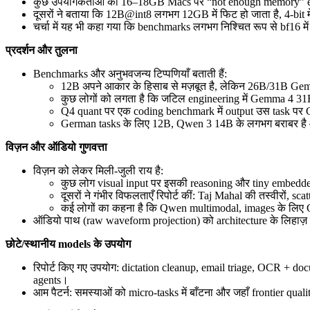
कुछ उपयोगकर्ताओं को 16–18GB Macs पर “not enough memory” error
दूसरों ने बताया कि 12B@int8 लगभग 12GB में फिट हो जाता है, 4‑b
चर्चा में यह भी कहा गया कि benchmarks लगभग निश्चित रूप से bf16 में
प्रदर्शन और तुलना
Benchmarks और अनुभवजन्य टिप्पणियाँ बताती हैं:
12B अपने आकार के हिसाब से मज़बूत है, लेकिन 26B/31B Gem
कुछ लोगों को लगता है कि जटिल engineering में Gemma 4 31B
Q4 quant पर एक coding benchmark में output उस task पर G
German tasks के लिए 12B, Qwen 3 14B के लगभग बराबर है
विज़न और ऑडियो गुणवत्ता
विज़न को लेकर मिली-जुली राय है:
कुछ लोग visual input पर इसकी reasoning और tiny embedder 
दूसरों ने गंभीर विफलताएँ रिपोर्ट कीं: Taj Mahal की तस्वीरों
कई लोगों का कहना है कि Qwen multimodal, images के लिए 
ऑडियो पाथ (raw waveform projection) को architecture के लिहाज़ 
छोटे/स्थानीय models के उपयोग
रिपोर्ट किए गए उपयोग: dictation cleanup, email triage, OCR + do
agents।
आम पैटर्न: समस्याओं को micro-tasks में बाँटना और जहाँ frontier qu