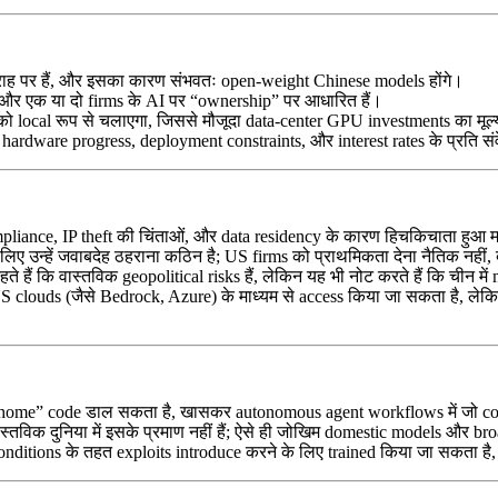
राह पर हैं, और इसका कारण संभवतः open-weight Chinese models होंगे।
 और एक या दो firms के AI पर “ownership” पर आधारित हैं।
को local रूप से चलाएगा, जिससे मौजूदा data-center GPU investments का मूल्य
जो hardware progress, deployment constraints, और interest rates के प्रति स
iance, IP theft की चिंताओं, और data residency के कारण हिचकिचाता हुआ म
िए उन्हें जवाबदेह ठहराना कठिन है; US firms को प्राथमिकता देना नैतिक नहीं, ब
हैं कि वास्तविक geopolitical risks हैं, लेकिन यह भी नोट करते हैं कि चीन में
clouds (जैसे Bedrock, Azure) के माध्यम से access किया जा सकता है, लेकि
ne home” code डाल सकता है, खासकर autonomous agent workflows में जो c
ास्तविक दुनिया में इसके प्रमाण नहीं हैं; ऐसे ही जोखिम domestic models और br
ditions के तहत exploits introduce करने के लिए trained किया जा सकता है, जो 