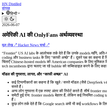
HN
Distilled
संग्रह
हिन्दी
2026-06-07
अमेरिकी AI की OnlyFans अर्थव्यवस्था
मूल लेख ↗
Hacker News चर्चा ↗
“Frontier” US AI labs के आलोचक तर्क देते हैं कि उनके models महँगे, अति-
coding और business tasks के लिए “काफी अच्छे” हैं। दूसरे पक्ष का कहना है 
चिंताएँ Chinese-hosted models को American companies के लिए मुश्किल वि
tech incumbents द्वारा चलाए जा रहे bubble को सब्सिडाइज़ करने के लिए कहा
मॉडल की गुणवत्ता, लागत, और “काफी अच्छा” AI
कई टिप्पणीकारों का कहना है कि खुले / सस्ते मॉडल (जैसे DeepSeek v4
सस्ते हैं।
अन्य लोग गुणवत्ता में एक स्पष्ट अंतर की रिपोर्ट करते हैं: शीर्ष fronti
समेटी हुई राय: frontier models बेहतर हैं, लेकिन कई नियमित coding tas
हैं।
कुछ लोग तर्क देते हैं कि Google search अभी भी कई workflows के लिए प