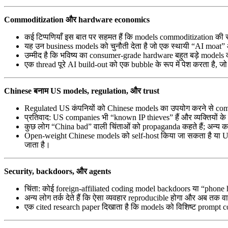
Commoditization और hardware economics
कई टिप्पणियाँ इस बात पर सहमत हैं कि models commoditization की 
यह उन business models को चुनौती देता है जो एक स्थायी “AI moat”
उम्मीद है कि भविष्य का consumer-grade hardware बहुत बड़े models 
एक thread पूरे AI build-out को एक bubble के रूप में पेश करता है, 
Chinese बनाम US models, regulation, और trust
Regulated US कंपनियों को Chinese models का उपयोग करने से compl
प्रतिवाद: US companies भी “known IP thieves” हैं और व्यक्तियों के ल
कुछ लोग “China bad” वाली चिंताओं को propaganda कहते हैं; अन्य कहते 
Open-weight Chinese models को self-host किया जा सकता है या US 
जाता है।
Security, backdoors, और agents
चिंता: कोई foreign-affiliated coding model backdoors या “pho
अन्य लोग तर्क देते हैं कि ऐसा व्यवहार reproducible होगा और अब तक व
एक cited research paper दिखाता है कि models को विशिष्ट prompt con