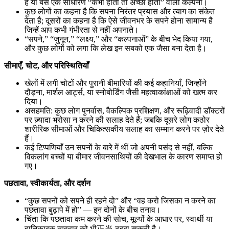
है या बस एक साधारण “कभी होता तो अच्छा होता” वाली कल्पना।
कुछ लोगों का कहना है कि सपना निरंतर प्रयास और त्याग का संकेत
देता है; दूसरों का कहना है कि ऐसे जीवनभर के सपने होना सामान्य है
जिन्हें आप कभी गंभीरता से नहीं अपनाते।
“सपने,” “जुनून,” “लक्ष्य,” और “कल्पनाओं” के बीच भेद किया गया,
और कुछ लोगों को लगा कि लेख इन सबको एक जैसा बना देता है।
सीमाएँ, चोट, और परिस्थितियाँ
खेलों में लगी चोटों और पुरानी बीमारियों की कई कहानियाँ, जिन्होंने
दौड़ना, मार्शल आर्ट्स, या स्नोबोर्डिंग जैसी महत्वाकांक्षाओं को खत्म कर
दिया।
असहमति: कुछ लोग पुनर्वास, वैकल्पिक प्रशिक्षण, और रूढ़िवादी डॉक्टरों
पर ज़्यादा भरोसा न करने की सलाह देते हैं; जबकि दूसरे लोग कठोर
शारीरिक सीमाओं और चिकित्सकीय सलाह का सम्मान करने पर ज़ोर देते
हैं।
कई टिप्पणियाँ उन सपनों के बारे में थीं जो अपनी पसंद से नहीं, बल्कि
विकलांग बच्चों या बीमार जीवनसाथियों की देखभाल के कारण समाप्त हो
गए।
पछतावा, स्वीकार्यता, और दर्शन
“कुछ सपनों को सपने ही रहने दो” और “वह करो जिसका न करने का
पछतावा बुढ़ापे में हो” — इन दोनों के बीच तनाव।
चिंता कि पछतावा कम करने की सोच, मूल्यों के आधार पर, स्वार्थी या
हानिकारक व्यवहार को भी正当 ठहरा सकती है।