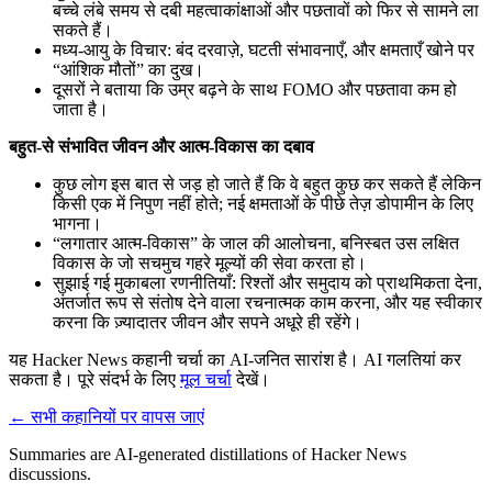
बच्चे लंबे समय से दबी महत्वाकांक्षाओं और पछतावों को फिर से सामने ला
सकते हैं।
मध्य-आयु के विचार: बंद दरवाज़े, घटती संभावनाएँ, और क्षमताएँ खोने पर
“आंशिक मौतों” का दुख।
दूसरों ने बताया कि उम्र बढ़ने के साथ FOMO और पछतावा कम हो
जाता है।
बहुत-से संभावित जीवन और आत्म-विकास का दबाव
कुछ लोग इस बात से जड़ हो जाते हैं कि वे बहुत कुछ कर सकते हैं लेकिन
किसी एक में निपुण नहीं होते; नई क्षमताओं के पीछे तेज़ डोपामीन के लिए
भागना।
“लगातार आत्म-विकास” के जाल की आलोचना, बनिस्बत उस लक्षित
विकास के जो सचमुच गहरे मूल्यों की सेवा करता हो।
सुझाई गई मुकाबला रणनीतियाँ: रिश्तों और समुदाय को प्राथमिकता देना,
अंतर्जात रूप से संतोष देने वाला रचनात्मक काम करना, और यह स्वीकार
करना कि ज़्यादातर जीवन और सपने अधूरे ही रहेंगे।
यह Hacker News कहानी चर्चा का AI-जनित सारांश है। AI गलतियां कर
सकता है। पूरे संदर्भ के लिए
मूल चर्चा
देखें।
← सभी कहानियों पर वापस जाएं
Summaries are AI-generated distillations of Hacker News
discussions.