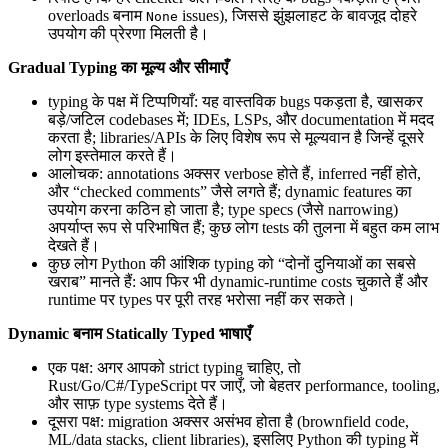
overloads बनाम
issues), जिससे झुंझलाहट के बावजूद दोहरे
None
उपयोग की प्रेरणा मिलती है।
Gradual Typing का मूल्य और सीमाएँ
typing के पक्ष में टिप्पणियाँ: यह वास्तविक bugs पकड़ता है, खासकर
बड़े/जटिल codebases में; IDEs, LSPs, और documentation में मदद
करता है; libraries/APIs के लिए विशेष रूप से मूल्यवान है जिन्हें दूसरे
लोग इस्तेमाल करते हैं।
आलोचक: annotations अक्सर verbose होते हैं, inferred नहीं होते,
और “checked comments” जैसे लगते हैं; dynamic features का
उपयोग करना कठिन हो जाता है; type specs (जैसे narrowing)
अपर्याप्त रूप से परिभाषित हैं; कुछ लोग tests की तुलना में बहुत कम लाभ
देखते हैं।
कुछ लोग Python की आंशिक typing को “दोनों दुनियाओं का सबसे
खराब” मानते हैं: आप फिर भी dynamic-runtime costs चुकाते हैं और
runtime पर types पर पूरी तरह भरोसा नहीं कर सकते।
Dynamic बनाम Statically Typed भाषाएँ
एक पक्ष: अगर आपको strict typing चाहिए, तो
Rust/Go/C#/TypeScript पर जाएँ, जो बेहतर performance, tooling,
और साफ़ type systems देते हैं।
दूसरा पक्ष: migration अक्सर असंभव होता है (brownfield code,
ML/data stacks, client libraries), इसलिए Python की typing में