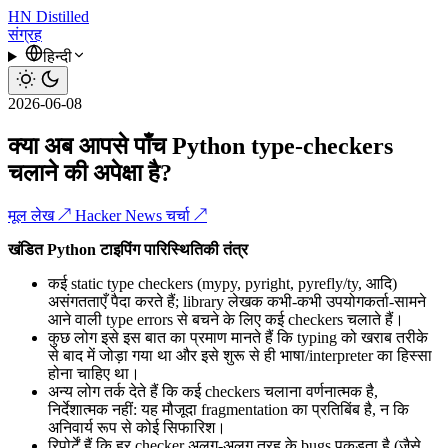
HN
Distilled
संग्रह
हिन्दी
2026-06-08
क्या अब आपसे पाँच Python type-checkers
चलाने की अपेक्षा है?
मूल लेख ↗
Hacker News चर्चा ↗
खंडित Python टाइपिंग पारिस्थितिकी तंत्र
कई static type checkers (mypy, pyright, pyrefly/ty, आदि)
असंगतताएँ पैदा करते हैं; library लेखक कभी-कभी उपयोगकर्ता-सामने
आने वाली type errors से बचने के लिए कई checkers चलाते हैं।
कुछ लोग इसे इस बात का प्रमाण मानते हैं कि typing को खराब तरीके
से बाद में जोड़ा गया था और इसे शुरू से ही भाषा/interpreter का हिस्सा
होना चाहिए था।
अन्य लोग तर्क देते हैं कि कई checkers चलाना वर्णनात्मक है,
निर्देशात्मक नहीं: यह मौजूदा fragmentation का प्रतिबिंब है, न कि
अनिवार्य रूप से कोई सिफारिश।
रिपोर्टें हैं कि हर checker अलग-अलग तरह के bugs पकड़ता है (जैसे