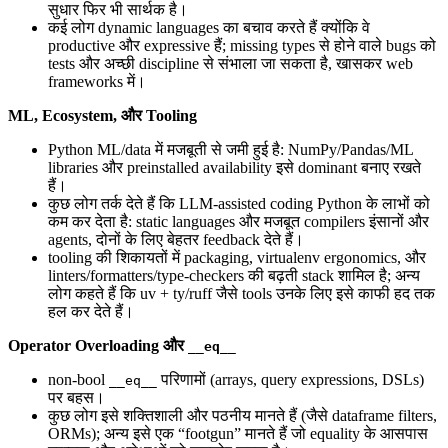
सुधार फिर भी सार्थक है।
कई लोग dynamic languages का बचाव करते हैं क्योंकि वे
productive और expressive हैं; missing types से होने वाले bugs को
tests और अच्छी discipline से संभाला जा सकता है, खासकर web
frameworks में।
ML, Ecosystem, और Tooling
Python ML/data में मजबूती से जमी हुई है: NumPy/Pandas/ML
libraries और preinstalled availability इसे dominant बनाए रखते
हैं।
कुछ लोग तर्क देते हैं कि LLM-assisted coding Python के लाभों को
कम कर देता है: static languages और मजबूत compilers इंसानों और
agents, दोनों के लिए बेहतर feedback देते हैं।
tooling की शिकायतों में packaging, virtualenv ergonomics, और
linters/formatters/type-checkers की बढ़ती stack शामिल है; अन्य
लोग कहते हैं कि uv + ty/ruff जैसे tools उनके लिए इसे काफी हद तक
हल कर देते हैं।
Operator Overloading और
__eq__
non-bool
परिणामों (arrays, query expressions, DSLs)
__eq__
पर बहस।
कुछ लोग इसे शक्तिशाली और पठनीय मानते हैं (जैसे dataframe filters,
ORMs); अन्य इसे एक “footgun” मानते हैं जो equality के आसपास