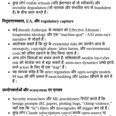
कुछ लोग visible refusals (यदि ईमानदार हों तो स्वीकार्य) और
invisible degradation (जो भ्रामक और संभावित रूप से fraudulent
है) के बीच अंतर करते हैं।
पितृसत्तात्मकता, EA, और regulatory capture
कई threads Anthropic के व्यवहार को Effective Altruism /
longtermist ideology और एक “machine-god” / ASI arms-race
narrative से जोड़ते हैं।
आलोचक कहते हैं कि दूर के existential risks का उपयोग आज के
monopoly, copyright abuse, labor harms, और environmental
costs को उचित ठहराने के लिए किया जाता है।
अन्य लोग चिंताओं का बचाव करते हैं: शक्तिशाली models bio/cyber
risk को सार्थक रूप से बढ़ा सकते हैं; arms-race dynamics अच्छे इरादे
वाले actors के लिए भी एक “trap” हैं।
यह व्यापक संदेह है कि strict regulation और open-weight models
पर ban की माँगें असल में moat-building और ladder खींचने के बारे में
हैं।
उपयोगकर्ताओं और ecosystem पर प्रभाव
Security researchers और ML practitioners रिपोर्ट करते हैं कि
benign prompts (RL papers, plotting bugs, “chimp violence,”
यहाँ तक कि “hi”) filters और downgrades को trigger कर रहे हैं।
कुछ लोग Claude subscriptions cancel करके open-source या