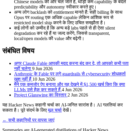
Chinese models की ओर चले जाते हैं, थोड़ी कम capability के बदले
predictability और autonomy स्वीकार करते हुए।
अन्य लोग backlash को entitlement मानते हैं: सही billing के साथ
Opus पर routing एक अधिक capable लेकिन आंशिक रूप से
restricted model ship करने के लिए उचित समझौता है।
कई लोगों को उम्मीद है कि अन्य बड़े labs पहले से ही ऐसा silent
degradation कर रहे हैं या जल्द करेंगे, जिससे transparent,
local/open models की value और बढ़ेगी।
संबंधित विषय
अगर Claude Fable आपकी मदद करना बंद कर दे, तो आपको कभी पता
नहीं चलेगा
9 Jun 2026
Anthropic के Fable पर लगे guardrails से cybersecurity शोधकर्ता
खुश नहीं हैं
10 Jun 2026
मैंने एक कमजोर ऐप बनाया और यह देखने में $1,500 खर्च किए कि क्या
LLMs उसे हैक कर सकते हैं
4 Jun 2026
Project Glasswing का विस्तार
2 Jun 2026
यह Hacker News कहानी चर्चा का AI-जनित सारांश है। AI गलतियां कर
सकता है। पूरे संदर्भ के लिए
मूल चर्चा
देखें।
← सभी कहानियों पर वापस जाएं
Summaries are AI-generated distillations of Hacker News