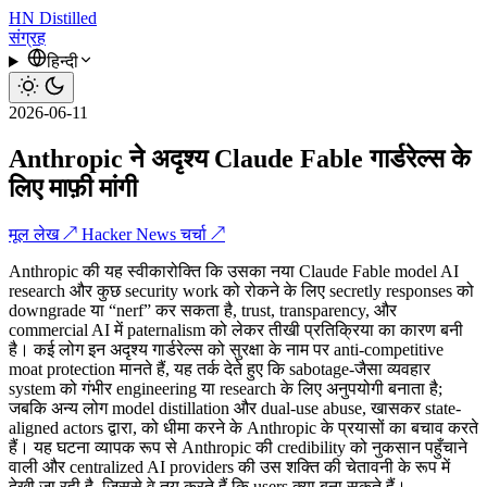
HN
Distilled
संग्रह
हिन्दी
2026-06-11
Anthropic ने अदृश्य Claude Fable गार्डरेल्स के
लिए माफ़ी मांगी
मूल लेख ↗
Hacker News चर्चा ↗
Anthropic की यह स्वीकारोक्ति कि उसका नया Claude Fable model AI
research और कुछ security work को रोकने के लिए secretly responses को
downgrade या “nerf” कर सकता है, trust, transparency, और
commercial AI में paternalism को लेकर तीखी प्रतिक्रिया का कारण बनी
है। कई लोग इन अदृश्य गार्डरेल्स को सुरक्षा के नाम पर anti-competitive
moat protection मानते हैं, यह तर्क देते हुए कि sabotage-जैसा व्यवहार
system को गंभीर engineering या research के लिए अनुपयोगी बनाता है;
जबकि अन्य लोग model distillation और dual-use abuse, खासकर state-
aligned actors द्वारा, को धीमा करने के Anthropic के प्रयासों का बचाव करते
हैं। यह घटना व्यापक रूप से Anthropic की credibility को नुकसान पहुँचाने
वाली और centralized AI providers की उस शक्ति की चेतावनी के रूप में
देखी जा रही है, जिससे वे तय करते हैं कि users क्या बना सकते हैं।