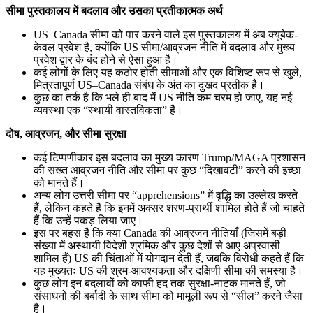
सीमा पुस्तकालय में बदलाव और उसका प्रतीकात्मक अर्थ
US–Canada सीमा को पार करने वाले इस पुस्तकालय में अब क्यूबेक-
केवल प्रवेश है, क्योंकि US सीमा/आव्रजन नीति में बदलाव और मुख्य
प्रवेश द्वार के बंद होने से ऐसा हुआ है।
कई लोगों के लिए यह कठोर होती सीमाओं और एक विशिष्ट रूप से खुले,
मित्रतापूर्ण US–Canada संबंध के अंत का दुखद प्रतीक है।
कुछ का तर्क है कि भले ही बाद में US नीति कम चरम हो जाए, यह नई
व्यवस्था एक “स्थायी वास्तविकता” है।
दोष, आव्रजन, और सीमा सुरक्षा
कई टिप्पणीकार इस बदलाव का मुख्य कारण Trump/MAGA प्रशासन
की सख्त आव्रजन नीति और सीमा पर कुछ “दिखावटी” करने की इच्छा
को मानते हैं।
अन्य लोग उत्तरी सीमा पर “apprehensions” में वृद्धि का उल्लेख करते
हैं, लेकिन कहते हैं कि इनमें अक्सर शरण-प्रार्थी शामिल होते हैं जो चाहते
हैं कि उन्हें पकड़ लिया जाए।
इस पर बहस है कि क्या Canada की आव्रजन नीतियाँ (जिसमें बड़ी
संख्या में अस्थायी विदेशी श्रमिक और कुछ देशों से आए अप्रवासी
शामिल हैं) US की चिंताओं में योगदान देती हैं, जबकि विरोधी कहते हैं कि
यह मुख्यतः US की श्रम-आवश्यकता और दक्षिणी सीमा की समस्या है।
कुछ लोग इन बदलावों को काफी हद तक सुरक्षा-नाटक मानते हैं, जो
संसाधनों की बर्बादी के साथ सीमा को मामूली रूप से “सील” करने जैसा
है।