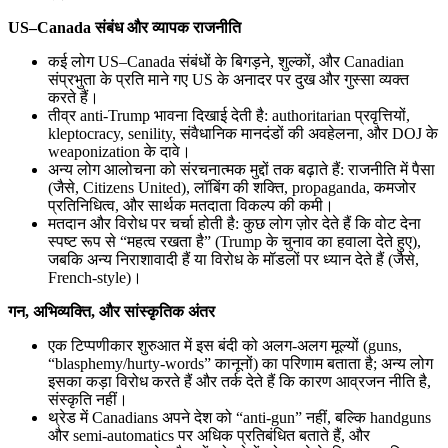
US–Canada संबंध और व्यापक राजनीति
कई लोग US–Canada संबंधों के बिगड़ने, शुल्कों, और Canadian
संप्रभुता के प्रति माने गए US के अनादर पर दुख और गुस्सा व्यक्त
करते हैं।
तीव्र anti-Trump भावना दिखाई देती है: authoritarian प्रवृत्तियों,
kleptocracy, senility, संवैधानिक मानदंडों की अवहेलना, और DOJ के
weaponization के दावे।
अन्य लोग आलोचना को संरचनात्मक मुद्दों तक बढ़ाते हैं: राजनीति में पैसा
(जैसे, Citizens United), लॉबिंग की शक्ति, propaganda, कमजोर
प्रतिनिधित्व, और सार्थक मतदाता विकल्प की कमी।
मतदान और विरोध पर चर्चा होती है: कुछ लोग ज़ोर देते हैं कि वोट देना
स्पष्ट रूप से “महत्व रखता है” (Trump के चुनाव का हवाला देते हुए),
जबकि अन्य निराशावादी हैं या विरोध के मॉडलों पर ध्यान देते हैं (जैसे,
French-style)।
गन, अभिव्यक्ति, और सांस्कृतिक अंतर
एक टिप्पणीकार शुरुआत में इस बंदी को अलग-अलग मूल्यों (guns,
“blasphemy/hurty-words” कानूनों) का परिणाम बताता है; अन्य लोग
इसका कड़ा विरोध करते हैं और तर्क देते हैं कि कारण आव्रजन नीति है,
संस्कृति नहीं।
थ्रेड में Canadians अपने देश को “anti-gun” नहीं, बल्कि handguns
और semi-automatics पर अधिक प्रतिबंधित बताते हैं, और