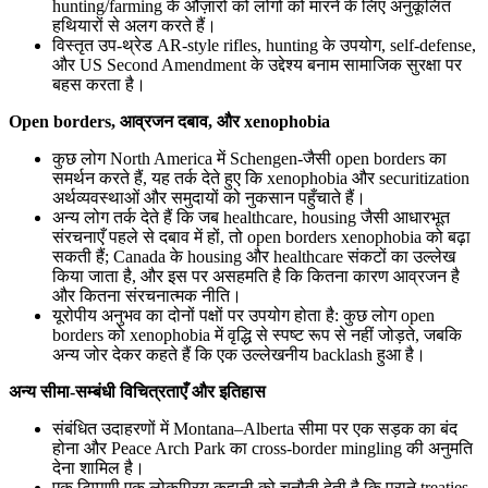
hunting/farming के औज़ारों को लोगों को मारने के लिए अनुकूलित
हथियारों से अलग करते हैं।
विस्तृत उप-थ्रेड AR-style rifles, hunting के उपयोग, self-defense,
और US Second Amendment के उद्देश्य बनाम सामाजिक सुरक्षा पर
बहस करता है।
Open borders, आव्रजन दबाव, और xenophobia
कुछ लोग North America में Schengen-जैसी open borders का
समर्थन करते हैं, यह तर्क देते हुए कि xenophobia और securitization
अर्थव्यवस्थाओं और समुदायों को नुकसान पहुँचाते हैं।
अन्य लोग तर्क देते हैं कि जब healthcare, housing जैसी आधारभूत
संरचनाएँ पहले से दबाव में हों, तो open borders xenophobia को बढ़ा
सकती हैं; Canada के housing और healthcare संकटों का उल्लेख
किया जाता है, और इस पर असहमति है कि कितना कारण आव्रजन है
और कितना संरचनात्मक नीति।
यूरोपीय अनुभव का दोनों पक्षों पर उपयोग होता है: कुछ लोग open
borders को xenophobia में वृद्धि से स्पष्ट रूप से नहीं जोड़ते, जबकि
अन्य जोर देकर कहते हैं कि एक उल्लेखनीय backlash हुआ है।
अन्य सीमा-सम्बंधी विचित्रताएँ और इतिहास
संबंधित उदाहरणों में Montana–Alberta सीमा पर एक सड़क का बंद
होना और Peace Arch Park का cross-border mingling की अनुमति
देना शामिल है।
एक टिप्पणी एक लोकप्रिय कहानी को चुनौती देती है कि पुराने treaties