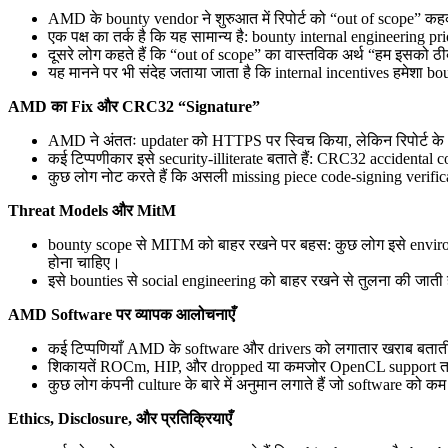
AMD के bounty vendor ने शुरुआत में रिपोर्ट को “out of scope” 
एक पक्ष का तर्क है कि यह सामान्य है: bounty internal engineering 
दूसरे लोग कहते हैं कि “out of scope” का वास्तविक अर्थ “हम इसको ठीक
यह मानने पर भी संदेह जताया जाता है कि internal incentives हमेशा bo
AMD का Fix और CRC32 “Signature”
AMD ने अंततः updater को HTTPS पर स्विच किया, लेकिन रिपोर्ट क
कई टिप्पणीकार इसे security-illiterate बताते हैं: CRC32 accidental
कुछ लोग नोट करते हैं कि असली missing piece code-signing verificati
Threat Models और MitM
bounty scope से MITM को बाहर रखने पर बहस: कुछ लोग इसे environmen
होना चाहिए।
इसे bounties से social engineering को बाहर रखने से तुलना की जाती
AMD Software पर व्यापक आलोचनाएँ
कई टिप्पणियाँ AMD के software और drivers को लगातार खराब बताती ह
शिकायतें ROCm, HIP, और dropped या कमजोर OpenCL support तक फैल
कुछ लोग कंपनी culture के बारे में अनुमान लगाते हैं जो software को 
Ethics, Disclosure, और प्रतिक्रियाएँ