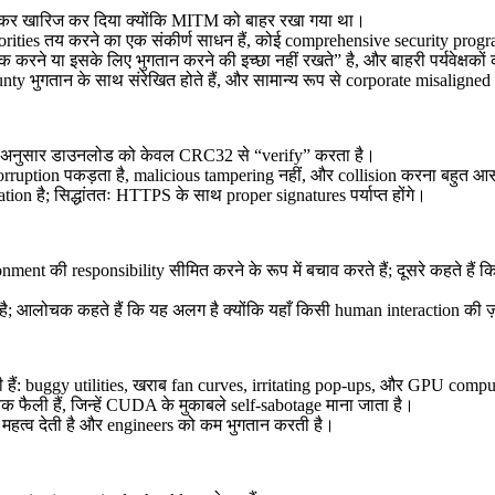
कहकर खारिज कर दिया क्योंकि MITM को बाहर रखा गया था।
priorities तय करने का एक संकीर्ण साधन हैं, कोई comprehensive security prog
 करने या इसके लिए भुगतान करने की इच्छा नहीं रखते” है, और बाहरी पर्यवेक्षको
unty भुगतान के साथ संरेखित होते हैं, और सामान्य रूप से corporate misaligne
े अनुसार डाउनलोड को केवल CRC32 से “verify” करता है।
 corruption पकड़ता है, malicious tampering नहीं, और collision करना बहुत आ
on है; सिद्धांततः HTTPS के साथ proper signatures पर्याप्त होंगे।
t की responsibility सीमित करने के रूप में बचाव करते हैं; दूसरे कहते हैं 
 है; आलोचक कहते हैं कि यह अलग है क्योंकि यहाँ किसी human interaction की ज
ैं: buggy utilities, खराब fan curves, irritating pop-ups, और GPU comput
ी हैं, जिन्हें CUDA के मुकाबले self-sabotage माना जाता है।
कम महत्व देती है और engineers को कम भुगतान करती है।