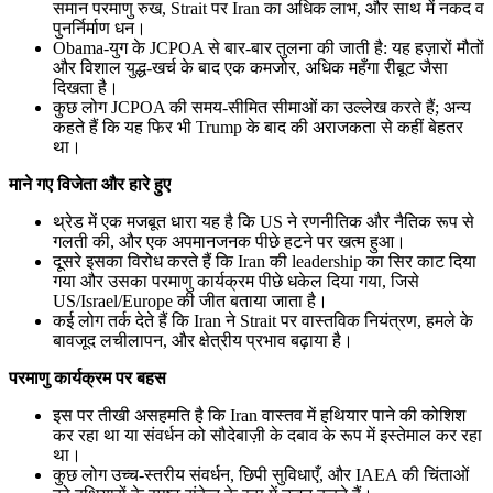
समान परमाणु रुख, Strait पर Iran का अधिक लाभ, और साथ में नकद व
पुनर्निर्माण धन।
Obama-युग के JCPOA से बार-बार तुलना की जाती है: यह हज़ारों मौतों
और विशाल युद्ध-खर्च के बाद एक कमजोर, अधिक महँगा रीबूट जैसा
दिखता है।
कुछ लोग JCPOA की समय-सीमित सीमाओं का उल्लेख करते हैं; अन्य
कहते हैं कि यह फिर भी Trump के बाद की अराजकता से कहीं बेहतर
था।
माने गए विजेता और हारे हुए
थ्रेड में एक मजबूत धारा यह है कि US ने रणनीतिक और नैतिक रूप से
गलती की, और एक अपमानजनक पीछे हटने पर खत्म हुआ।
दूसरे इसका विरोध करते हैं कि Iran की leadership का सिर काट दिया
गया और उसका परमाणु कार्यक्रम पीछे धकेल दिया गया, जिसे
US/Israel/Europe की जीत बताया जाता है।
कई लोग तर्क देते हैं कि Iran ने Strait पर वास्तविक नियंत्रण, हमले के
बावजूद लचीलापन, और क्षेत्रीय प्रभाव बढ़ाया है।
परमाणु कार्यक्रम पर बहस
इस पर तीखी असहमति है कि Iran वास्तव में हथियार पाने की कोशिश
कर रहा था या संवर्धन को सौदेबाज़ी के दबाव के रूप में इस्तेमाल कर रहा
था।
कुछ लोग उच्च-स्तरीय संवर्धन, छिपी सुविधाएँ, और IAEA की चिंताओं