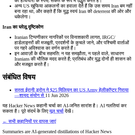
को हथियारों के स्पष्ट संकेत के रूप में उद्धृत करते हैं।
अन्य US खुफिया आकलनों का हवाला देते हैं कि उस समय Iran बम नहीं
बना रहा था, और कहते हैं कि युद्ध स्वयं Iran को deterrent की ओर और
धकेलेगा।
Iran का घरेलू दृष्टिकोण
Iranian टिप्पणीकार नागरिकों पर विनाशकारी लागत, IRGC/
हार्डलाइनरों की मजबूती, प्रदर्शनों के कुचले जाने, और पश्चिमी वार्ताओं
पर गहरे अविश्वास का वर्णन करते हैं।
इन आवाज़ों के बीच सहमति: न यह समझौता, न पहले वाले, साधारण
Iranians की भौतिक मदद करते हैं; प्रतिबंध और युद्ध दोनों ही शासन को
और मजबूत करते हैं।
संबंधित विषय
सस्ता ईरानी ड्रोन ने $25 मिलियन का US Army हेलीकॉप्टर गिराया
—शायद संयोग से
11 Jun 2026
यह Hacker News कहानी चर्चा का AI-जनित सारांश है। AI गलतियां कर
सकता है। पूरे संदर्भ के लिए
मूल चर्चा
देखें।
← सभी कहानियों पर वापस जाएं
Summaries are AI-generated distillations of Hacker News