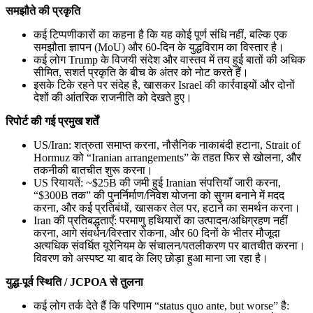
समझौते की प्रकृति
कई टिप्पणीकारों का कहना है कि यह कोई पूर्ण संधि नहीं, बल्कि एक
समझौता ज्ञापन (MoU) और 60‑दिन के युद्धविराम का विस्तार है।
कई लोग Trump के विजयी संदेश और वास्तव में तय हुई बातों की अधिक
सीमित, सशर्त प्रकृति के बीच के अंतर को नोट करते हैं।
इसके टिके रहने पर संदेह है, खासकर Israel की कार्रवाइयों और दोनों
देशों की आंतरिक राजनीति को देखते हुए।
रिपोर्ट की गई प्रमुख शर्तें
US/Iran: शत्रुता समाप्त करना, नौसैनिक नाकाबंदी हटाना, Strait of
Hormuz को “Iranian arrangements” के तहत फिर से खोलना, और
तकनीकी बातचीत शुरू करना।
US रियायतें: ~$25B की जमी हुई Iranian संपत्तियाँ जारी करना,
“$300B तक” की पुनर्निर्माण/निवेश योजना को सुगम बनाने में मदद
करना, और कई प्रतिबंधों, खासकर तेल पर, हटाने का समर्थन करना।
Iran की प्रतिबद्धताएँ: परमाणु हथियारों का उत्पादन/अधिग्रहण नहीं
करना, आगे संवर्धन/विस्तार रोकना, और 60 दिनों के भीतर मौजूदा
अत्यधिक संवर्धित यूरेनियम के संचालन/पतलीकरण पर बातचीत करना।
विवरण को अस्पष्ट या बाद के लिए छोड़ा हुआ माना जा रहा है।
युद्ध-पूर्व स्थिति / JCPOA से तुलना
कई लोग तर्क देते हैं कि परिणाम “status quo ante, but worse” है: