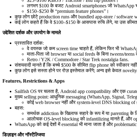
$25–$100 KaiOS / Tracfone / Blu flip phones।
लगभग $100 के बजट Android smartphones जो WhatsApp चल
$150–$250 के “premium feature phones”।
कुछ लोग छोटे production runs और bundled app-store / software wo
कई लोग कहते हैं कि वे $100–$150 के आसपास रुचि लेंगे, या उस कीमत प
उद्देशित दर्शक और उपयोग के मामले
प्रस्तावित दर्शक:
वे वयस्क जो कम screen time चाहते हैं, लेकिन फिर भी WhatsA
माता-पिता जो browser या social feeds के बिना tweens/teens 
Retro / Y2K / Commodore / Star Trek nostalgia fans.
संशयवादी मानते हैं कि बच्चे $500 के सीमित flip phone को स्वीकार नही
कुछ लोग इसे सस्ता होने पर रोज़ इस्तेमाल करेंगे; अन्य इसे केवल novelty
Features, Restrictions & Apps
Sailfish OS पर चलता है, Android app compatibility और एक curat
मुख्य selling point: आधुनिक messaging (WhatsApp, Signal, Tele
कोई web browser नहीं और system-level DNS blocking of
बहस:
समर्थक addiction के खिलाफ सहारे के रूप में या parenting के ल
आलोचक OS-level blocking को infantilizing मानते हैं, और op
WhatsApp को कई देशों में essential भी माना जाता है और problematic
डिज़ाइन और नॉस्टैल्जिया