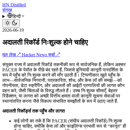
HN
Distilled
संग्रह
हिन्दी
2026-06-19
अदालती रिकॉर्ड निःशुल्क होने चाहिए
मूल लेख ↗
Hacker News चर्चा ↗
संयुक्त राज्य में अदालती रिकॉर्ड तकनीकी रूप से सार्वजनिक हैं, लेकिन अक्सर
PACER के पेवॉल के पीछे बंद रहते हैं, जिससे बुनियादी कानूनी पारदर्शिता के
रूप में पहुँच को निःशुल्क करने की माँग उठती है। टिप्पणीकार खुले पहुँच के
लाभ—सार्वजनिक निगरानी, पत्रकारिता, शोध, और केस लॉ की समझ—को
गोपनीयता, डेटा स्क्रैपिंग, और अदालतों की आईटी प्रणालियों की लागत कौन
वहन करे, जैसी चिंताओं के विरुद्ध तौलते हैं। उच्च निःशुल्क सीमाएँ, बेहतर
रिडैक्शन, या लागत को अच्छी वित्तीय क्षमता वाली कानूनी सूचना सेवाओं पर
स्थानांतरित करना जैसे विकल्प संभावित समझौतों के रूप में उठाए जाते हैं.
अदालती रिकॉर्ड्स तक पहुँच और लागत
कई लोगों का तर्क है कि PACER (संघीय अदालती रिकॉर्ड) निःशुल्क
होना चाहिए, क्योंकि केस लॉ और फाइलिंग्स प्रभावी रूप से “कानून” ही