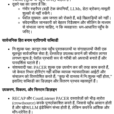
दूसरे पक्ष का उत्तर है कि:
गंभीर स्क्रैपर (बड़ी टेक कंपनियाँ, LLMs, डेटा ब्रोकर) मामूली
शुल्कों से नहीं रुकेंगे।
पेवॉल मुख्यतः आम जनता को रोकते हैं, बड़े खिलाड़ियों को नहीं।
संवेदनशील जानकारी को बेहतर रिडैक्शन और सीलिंग के माध्यम
से संभाला जाना चाहिए, न कि व्यवहारतः धन-आधारित पहुँच के
जरिए।
सार्वजनिक हित बनाम प्रतिगामी सब्सिडी
निःशुल्क पक्ष: कानून तक पहुँच पुस्तकालयों या संग्रहालयों जैसी एक
मूलभूत सार्वजनिक सेवा है; दस्तावेज़ उपलब्ध कराने की सीमांत लागत
लगभग शून्य है; पेवॉल प्रभावी रूप से गरीबी को अपराधी बनाते हैं और
पारदर्शिता घटाते हैं।
संशयवादी पक्ष: PACER शुल्क एक उपयोग कर की तरह काम करते हैं,
जो केवल स्थिर होस्टिंग नहीं बल्कि व्यापक न्यायपालिका आईटी और
संचालन को वित्तपोषित करते हैं; “कुछ भी वास्तव में निःशुल्क नहीं होता,”
इसलिए सब्सिडी का डिज़ाइन और वितरण प्रभाव महत्वपूर्ण हैं।
उपकरण, विकल्प, और सिस्टम डिज़ाइन
RECAP और CourtListener PACER दस्तावेज़ों को भीड़-स्रोत
(crowdsource) करके पुनर्प्रकाशित करते हैं, जिससे पहुँच आसान होती
है और खोज/LLM इंडेक्सिंग संभव होती है, लेकिन कवरेज आंशिक और
माँग-प्रेरित है।