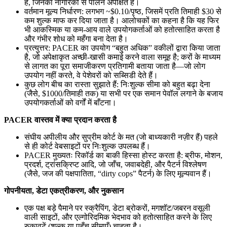
हैं, जिनका नागरिकों से पालन अपेक्षित है।
वर्तमान मूल्य निर्धारण: लगभग ~$0.10/पृष्ठ, जिसमें प्रति तिमाही $30 से
कम शुल्क माफ कर दिया जाता है। आलोचकों का कहना है कि यह फिर
भी आकस्मिक या कम-आय वाले उपयोगकर्ताओं को हतोत्साहित करता है
और गंभीर शोध को महँगा बना देता है।
प्रत्युत्तर: PACER का उपयोग “बहुत अधिक” वकीलों द्वारा किया जाता
है, जो अपेक्षाकृत अच्छी-खासी कमाई करने वाला समूह है; करों के माध्यम
से लागत का पूरा समाजीकरण प्रतिगामी बताया जाता है—जो लोग
उपयोग नहीं करते, वे पेशेवरों को सब्सिडी देते हैं।
कुछ लोग बीच का रास्ता सुझाते हैं: निःशुल्क सीमा को बहुत बढ़ा देना
(जैसे, $1000/तिमाही तक) या सभी पर एक समान पेवॉल लगाने के बजाय
उपयोगकर्ताओं को वर्गों में बाँटना।
PACER वास्तव में क्या प्रदान करता है
संघीय अपीलीय और सुप्रीम कोर्ट के मत (जो बाध्यकारी नज़ीर हैं) पहले
से ही कोर्ट वेबसाइटों पर निःशुल्क उपलब्ध हैं।
PACER मुख्यतः रिकॉर्ड का बाकी हिस्सा होस्ट करता है: ब्रीफ, मोशन,
प्रदर्श, ट्रांसक्रिप्ट आदि, जो जाँच, जवाबदेही, और पैटर्न विश्लेषण
(जैसे, जज की पक्षपातिता, “dirty cops” पैटर्न) के लिए मूल्यवान हैं।
गोपनीयता, डेटा एकत्रीकरण, और नुकसान
एक पक्ष बड़े पैमाने पर स्क्रैपिंग, डेटा ब्रोकरों, मगशॉट/जबरन वसूली
वाली साइटों, और एल्गोरिदमिक भेदभाव को हतोत्साहित करने के लिए
रुकावटें (शुल्क या पहुँच सीमाएँ) चाहता है।