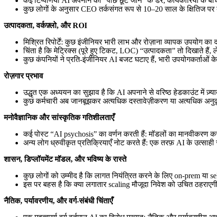
कई टिप्पणियाँ AI अपनाने को “पीछे छूट जाने” के डर, कार्यकारियों के बी
कुछ लोगों के अनुसार CEO तर्कसंगत रूप से 10–20 साल के क्षितिज पर दांव
उत्पादकता, वर्कफ़्लो, और ROI
मिश्रित रिपोर्टें: कुछ इंजीनियर भारी लाभ और रोज़ाना व्यापक उपयोग का दाव
चिंता है कि मेट्रिक्स (पूरे हुए टिकट, LOC) “उत्पादकता” तो दिखाते हैं
कुछ कंपनियों ने प्रति-इंजीनियर AI बजट घटाए हैं, भारी उपयोगकर्ताओं के
रोज़गार प्रभाव
उद्धृत एक अध्ययन का सुझाव है कि AI अपनाने से वरिष्ठ हेडकाउंट में ज़
कुछ कर्मचारी अब जानबूझकर अत्यधिक दस्तावेज़ीकरण या अत्यधिक अनुकूलन से 
मनोवैज्ञानिक और सांस्कृतिक गतिशीलताएँ
कई पोस्ट “AI psychosis” का वर्णन करती हैं: मॉडलों का मानवीकरण 
अन्य लोग ध्रुवीकृत प्रतिक्रियाएँ नोट करते हैं: एक तरफ़ AI के उत्साही स
शासन, डिप्लॉयमेंट मॉडल, और भविष्य के रास्ते
कुछ लोगों को उम्मीद है कि लागत नियंत्रित करने के लिए on-prem या 
इस पर बहस है कि क्या लगातार scaling मौजूदा निवेश को उचित ठहरा
नैतिक, पर्यावरणीय, और वर्ग-संबंधी चिंताएँ