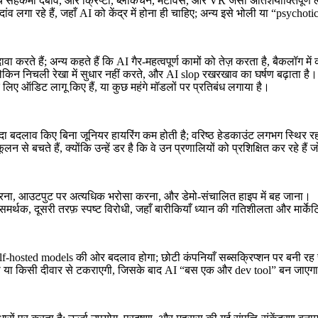
च सहकर्मी दबाव, और क्रिप्टो, ब्लॉकचेन, मेटावर्स, और VR जैसी अतिशयोक्तिपूर्ण ल
 लगा रहे हैं, जहाँ AI को केंद्र में होना ही चाहिए; अन्य इसे भोली या “psychoti
ा करते हैं; अन्य कहते हैं कि AI गैर-महत्वपूर्ण कामों को तेज़ करता है, बैकलॉग मे
, लेकिन निचली रेखा में सुधार नहीं करते, और AI slop रखरखाव का घर्षण बढ़ाता है।
 लिए ऑडिट लागू किए हैं, या कुछ महंगे मॉडलों पर प्रतिबंध लगाया है।
्यादा बदलाव किए बिना जूनियर हायरिंग कम होती है; वरिष्ठ हेडकाउंट लगभग स्थिर र
बचते हैं, क्योंकि उन्हें डर है कि वे उन प्रणालियों को प्रशिक्षित कर रहे हैं जो 
करना, आउटपुट पर अत्यधिक भरोसा करना, और डेमो-संचालित हाइप में बह जाना।
मर्थक, दूसरी तरफ़ स्पष्ट विरोधी, जहाँ बारीकियाँ ध्यान की गतिशीलता और मार्केटिं
self-hosted models की ओर बदलाव होगा; छोटी कंपनियाँ सब्सक्रिप्शन पर बनी रह
एगी या किसी दीवार से टकराएगी, जिसके बाद AI “बस एक और dev tool” बन जाएग