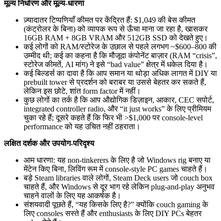
मूल्य निर्धारण और मूल्य-धारणा
ज़्यादातर टिप्पणियाँ कीमत पर केंद्रित हैं: $1,049 की बेस कीमत
(कंट्रोलर के बिना) को व्यापक रूप से ऊँचा माना जा रहा है, खासकर
16GB RAM + 8GB VRAM और 512GB SSD को देखते हुए।
कई लोगों को RAM/स्टोरेज के उछाल से पहले लगभग ~$600–800 की
उम्मीद थी; कई का कहना है कि मौजूदा कंपोनेंट बाज़ार (RAM “crisis”,
स्टोरेज कीमतें, AI मांग) ने इसे “bad value” क्षेत्र में धकेल दिया है।
कई बिल्डर्स का दावा है कि आप समान या थोड़ा अधिक लागत में DIY या
prebuilt tower से प्रदर्शन को बराबर या उससे बेहतर कर सकते हैं,
लेकिन इस छोटे, शांत form factor में नहीं।
कुछ लोगों का तर्क है कि आप औद्योगिक डिज़ाइन, आकार, CEC सपोर्ट,
integrated controller radio, और “it just works” के लिए प्रीमियम
चुका रहे हैं; दूसरे कहते हैं कि फिर भी >$1,000 पर console-level
performance को यह उचित नहीं ठहराता।
लक्षित दर्शक और उपयोग-परिदृश्य
आम धारणा: यह non‑tinkerers के लिए है जो Windows rig बनाए या
मेंटेन किए बिना, लिविंग रूम में console-style PC games चाहते हैं।
बड़े Steam libraries वाले लोगों, Steam Deck users जो couch box
चाहते हैं, और Windows से दूर भाग रहे लेकिन plug‑and‑play अनुभव
चाहने वालों के लिए यह आकर्षक है।
संशयवादी पूछते हैं, “यह किसके लिए है?” क्योंकि couch gaming के
लिए consoles सस्ते हैं और enthusiasts के लिए DIY PCs बेहतर