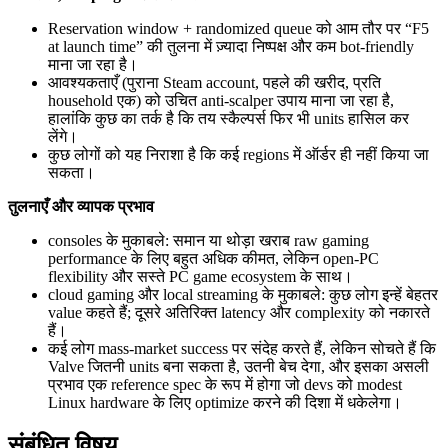
Reservation window + randomized queue को आम तौर पर “F5
at launch time” की तुलना में ज़्यादा निष्पक्ष और कम bot‑friendly
माना जा रहा है।
आवश्यकताएँ (पुराना Steam account, पहले की खरीद, प्रति
household एक) को उचित anti‑scalper उपाय माना जा रहा है,
हालांकि कुछ का तर्क है कि तय स्कैल्पर्स फिर भी units हासिल कर
लेंगे।
कुछ लोगों को यह निराशा है कि कई regions में ऑर्डर ही नहीं किया जा
सकता।
तुलनाएँ और व्यापक प्रभाव
consoles के मुकाबले: समान या थोड़ा खराब raw gaming
performance के लिए बहुत अधिक कीमत, लेकिन open‑PC
flexibility और सस्ते PC game ecosystem के साथ।
cloud gaming और local streaming के मुकाबले: कुछ लोग इन्हें बेहतर
value कहते हैं; दूसरे अतिरिक्त latency और complexity को नकारते
हैं।
कई लोग mass‑market success पर संदेह करते हैं, लेकिन सोचते हैं कि
Valve जितनी units बना सकता है, उतनी बेच देगा, और इसका असली
प्रभाव एक reference spec के रूप में होगा जो devs को modest
Linux hardware के लिए optimize करने की दिशा में धकेलेगा।
संबंधित विषय