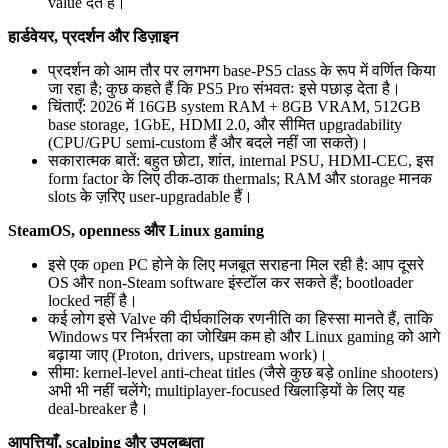
value देते हैं।
हार्डवेयर, प्रदर्शन और डिज़ाइन
प्रदर्शन को आम तौर पर लगभग base‑PS5 class के रूप में वर्णित किया
जा रहा है; कुछ कहते हैं कि PS5 Pro संभवतः इसे पछाड़ देता है।
चिंताएँ: 2026 में 16GB system RAM + 8GB VRAM, 512GB
base storage, 1GbE, HDMI 2.0, और सीमित upgradability
(CPU/GPU semi‑custom हैं और बदले नहीं जा सकते)।
सकारात्मक बातें: बहुत छोटा, शांत, internal PSU, HDMI‑CEC, इस
form factor के लिए ठीक-ठाक thermals; RAM और storage मानक
slots के ज़रिए user‑upgradable हैं।
SteamOS, openness और Linux gaming
इसे एक open PC होने के लिए मजबूत सराहना मिल रही है: आप दूसरे
OS और non‑Steam software इंस्टॉल कर सकते हैं; bootloader
locked नहीं है।
कई लोग इसे Valve की दीर्घकालिक रणनीति का हिस्सा मानते हैं, ताकि
Windows पर निर्भरता का जोखिम कम हो और Linux gaming को आगे
बढ़ाया जाए (Proton, drivers, upstream work)।
सीमा: kernel‑level anti‑cheat titles (जैसे कुछ बड़े online shooters)
अभी भी नहीं चलेंगे; multiplayer‑focused खिलाड़ियों के लिए यह
deal‑breaker है।
आपत्तियाँ, scalping और उपलब्धता