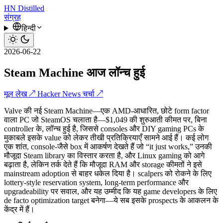
HN
Distilled
संग्रह
हिन्दी
2026-06-22
Steam Machine आज लॉन्च हुई
मूल लेख ↗
Hacker News चर्चा ↗
Valve की नई Steam Machine—एक AMD-आधारित, छोटे form factor
वाला PC जो SteamOS चलाता है—$1,049 की शुरुआती कीमत पर, बिना
controller के, लॉन्च हुई है, जिससे consoles और DIY gaming PCs के
मुकाबले इसके value को लेकर तीखी प्रतिक्रियाएँ सामने आई हैं। कई लोग
एक शांत, console-जैसे box में आकर्षण देखते हैं जो “it just works,” उनकी
मौजूदा Steam library का विस्तार करता है, और Linux gaming को आगे
बढ़ाता है, लेकिन तर्क देते हैं कि मौजूदा RAM और storage कीमतों ने इसे
mainstream adoption से बाहर धकेल दिया है। scalpers को रोकने के लिए
lottery-style reservation system, long-term performance और
upgradeability पर सवाल, और यह उम्मीद कि यह game developers के लिए
de facto optimization target बनेगा—ये सब इसके prospects के आकलन के
केंद्र में हैं।