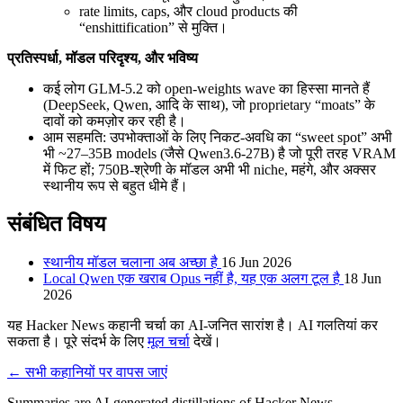
rate limits, caps, और cloud products की
“enshittification” से मुक्ति।
प्रतिस्पर्धा, मॉडल परिदृश्य, और भविष्य
कई लोग GLM‑5.2 को open-weights wave का हिस्सा मानते हैं
(DeepSeek, Qwen, आदि के साथ), जो proprietary “moats” के
दावों को कमज़ोर कर रही है।
आम सहमति: उपभोक्ताओं के लिए निकट-अवधि का “sweet spot” अभी
भी ~27–35B models (जैसे Qwen3.6‑27B) है जो पूरी तरह VRAM
में फिट हों; 750B-श्रेणी के मॉडल अभी भी niche, महंगे, और अक्सर
स्थानीय रूप से बहुत धीमे हैं।
संबंधित विषय
स्थानीय मॉडल चलाना अब अच्छा है
16 Jun 2026
Local Qwen एक खराब Opus नहीं है, यह एक अलग टूल है
18 Jun
2026
यह Hacker News कहानी चर्चा का AI-जनित सारांश है। AI गलतियां कर
सकता है। पूरे संदर्भ के लिए
मूल चर्चा
देखें।
← सभी कहानियों पर वापस जाएं
Summaries are AI-generated distillations of Hacker News