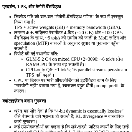
प्रदर्शन, TPS, और मेमोरी बैंडविड्थ
डिकोड गति को बार-बार “मेमोरी-बैंडविड्थ गणित” के रूप में प्रस्तुत
किया गया है:
TPS ≈ active weights (GB) ÷ memory bandwidth (GB/s).
लगभग 40B सक्रिय पैरामीटर 4-बिट (~20 GB) और ~100 GB/s
बैंडविड्थ के साथ, ~5 tok/s की उम्मीद की जाती है; MoE रूटिंग और
speculation (MTP) बाधाओं के अनुसार सुधार या नुकसान पहुँचा
सकते हैं।
रिपोर्ट की गई स्थानीय गति:
GLM‑5.2 Q4 on mixed CPU+2×3090: ~6 tok/s (तेज़
RAM/CPU के साथ बढ़ सकती है)।
CPU-only Q6: ~1 tok/s; 16 parallel streams per-stream
TPS नहीं बढ़ाते।
CPU या डिस्क पर भारी ऑफलोडिंग को इंटरैक्टिव काम के लिए
“उपयोगी नहीं” बताया गया है, खासकर बहुत धीमी prompt prefill के
कारण।
क्वांटाइज़ेशन बनाम गुणवत्ता
थ्रेड यह ज़ोर देता है कि “4-bit dynamic is essentially lossless”
जैसे बेंचमार्क दावे भ्रामक हो सकते हैं; KL divergence ≠ वास्तविक-
कार्य गुणवत्ता।
कई उपयोगकर्ताओं का कहना है कि लंबे-संदर्भ, जटिल कार्यों के लिए उन्हें