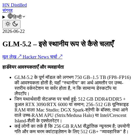
HN
Distilled
संग्रह
हिन्दी
2026-06-22
GLM-5.2 – इसे स्थानीय रूप से कैसे चलाएँ
मूल लेख ↗
Hacker News चर्चा ↗
हार्डवेयर आवश्यकताएँ और व्यवहार्यता
GLM‑5.2 के पूर्ण मॉडल को लगभग 750 GB–1.5 TB (FP8–FP16)
की आवश्यकता होती है; यहाँ “स्थानीय” का अर्थ आमतौर पर उच्च-
स्तरीय वर्कस्टेशन या सर्वर होता है, न कि सामान्य डेस्कटॉप या
लैपटॉप।
जिन यथार्थवादी सेटअप्स पर चर्चा हुई: 512 GB DDR4/DDR5 +
डुअल RTX 3090/RTX 6000 या समान; 256–512 GB यूनिफाइड
RAM वाला Mac Studio; DGX Spark-श्रेणी के बॉक्स; तथा आने
वाले उच्च-RAM APU (Strix/Medusa Halo) या Intel/Crescent
Island-शैली के एक्सेलरेटर।
कई लोगों का तर्क है कि 256 GB RAM सैद्धांतिक न्यूनतम है; उपयोगी
गति और कम चरम क्वांटाइज़ेशन के लिए 512 GB+ “व्यावहारिक” है।