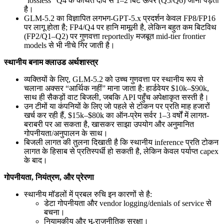
“lossless” Q4 के कथित दावे से 1–2 बिट ऊपर (Q5/Q6) जाना पड़ता
है।
GLM‑5.2 का विज्ञापित लगभग-GPT‑5.x प्रदर्शन केवल FP8/FP16
पर लागू होता है; FP4/Q4 पर हानि मामूली है, लेकिन बहुत कम बिटविथ
(FP2/Q1–Q2) पर गुणवत्ता reportedly मजबूत mid-tier frontier
models से भी नीचे गिर जाती है।
स्थानीय बनाम क्लाउड अर्थशास्त्र
व्यक्तियों के लिए, GLM‑5.2 को उच्च गुणवत्ता पर स्थानीय रूप से
चलाना अक्सर “आर्थिक नहीं” माना जाता है: हार्डवेयर $10k–$90k,
साथ ही सैकड़ों वाट बिजली, जबकि API पहुँच अपेक्षाकृत सस्ती है।
उन टीमों या कंपनियों के लिए जो पहले से टोकन पर प्रति माह हजारों
खर्च कर रही हैं, $15k–$80k का ऑन-प्रेम सर्वर 1–3 वर्षों में लागत-
बराबरी पर आ सकता है, खासकर साझा उपयोग और अनुमानित
गोपनीयता/अनुपालन के साथ।
बिजली लागत की तुलना दिखाती है कि स्थानीय inference प्रति टोकन
लागत के हिसाब से प्रतिस्पर्धी हो सकती है, लेकिन केवल पर्याप्त capex
के बाद।
गोपनीयता, नियंत्रण, और प्रेरणा
स्थानीय मॉडलों में प्रबल रुचि इन कारणों से है:
डेटा गोपनीयता और vendor logging/denials of service से
बचना।
नियामकीय और भू-राजनीतिक सुरक्षा।