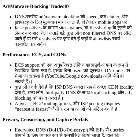
Ad/Malware Blocking Tradeoffs
DNS-स्तरीय ad/malware blocking को speed, कम clutter, और
privacy के लिए मूल्यवान माना जाता है, विशेषकर mobile apps पर।
false positives के कारण sites, games, या file-sharing के टूटने को
लेकर बार-बार चिंता जताई गई; कुछ लोग non-filtered DNS पर लौट
जाते हैं या ऐसे resolvers पर ज़ोर देते हैं जहाँ वे allowlists स्वयं
प्रबंधित कर सकें।
Performance, ECS, and CDNs
ECS support को एक अनुपस्थित लेकिन महत्वपूर्ण आयाम के रूप में
रेखांकित किया गया है: इसके बिना users को दूरस्थ CDN nodes पर
भेजा जा सकता है (YouTube/Google downloads आदि धीमे हो
सकते हैं)।
कुछ लोग तर्क देते हैं कि ISP DNS अक्सर सबसे अच्छा CDN locality
देता है; अन्य लोग third-party DNS के साथ local caching और ad-
blocking को पसंद करते हैं।
Anycast, BGP routing quirks, और ISP peering disputes
“nearest is fastest” जैसी सरल धारणाओं को जटिल बनाते हैं।
Privacy, Censorship, and Captive Portals
Encrypted DNS (DoH/DoT/dnscrypt) को ISPs से queries
छिपाने के लिए व्यापक रूप से अनुशंसित किया जाता है, हालांकि