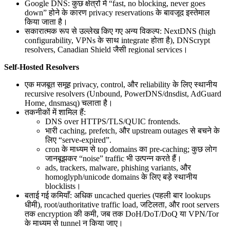
Google DNS: कुछ क्षेत्रों में “fast, no blocking, never goes
down” होने के कारण privacy reservations के बावजूद इस्तेमाल
किया जाता है।
सकारात्मक रूप से उल्लेख किए गए अन्य विकल्प: NextDNS (high
configurability, VPNs के साथ integrate होता है), DNScrypt
resolvers, Canadian Shield जैसी regional services।
Self-Hosted Resolvers
एक मजबूत समूह privacy, control, और reliability के लिए स्थानीय
recursive resolvers (Unbound, PowerDNS/dnsdist, AdGuard
Home, dnsmasq) चलाता है।
तकनीकों में शामिल हैं:
DNS over HTTPS/TLS/QUIC frontends.
भारी caching, prefetch, और upstream outages से बचने के
लिए “serve-expired”.
cron के माध्यम से top domains का pre-caching; कुछ लोग
जानबूझकर “noise” traffic भी उत्पन्न करते हैं।
ads, trackers, malware, phishing variants, और
homoglyph/unicode domains के लिए बड़े स्थानीय
blocklists।
बताई गई कमियाँ: अधिक uncached queries (पहली बार lookups
धीमी), root/authoritative traffic load, जटिलता, और root servers
तक encryption की कमी, जब तक DoH/DoT/DoQ या VPN/Tor
के माध्यम से tunnel न किया जाए।