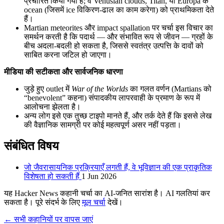
प्रचारित किया गया है; वे Venusian clouds, Titan, या Europa के
ocean (जिसमें ice विकिरण-ढाल का काम करेगा) को प्राथमिकता देते
हैं।
Martian meteorites और impact spallation पर चर्चा इस विचार का
समर्थन करती है कि पदार्थ — और संभावित रूप से जीवन — ग्रहों के
बीच अदला-बदली हो सकता है, जिससे स्वतंत्र उत्पत्ति के दावों को
साबित करना जटिल हो जाएगा।
मीडिया की सटीकता और सार्वजनिक धारणा
जुड़े हुए outlet में
War of the Worlds
का गलत वर्णन (Martians को
“benevolent” कहना) संपादकीय लापरवाही के प्रमाण के रूप में
आलोचना झेलता है।
अन्य लोग इसे एक तुच्छ टाइपो मानते हैं, और तर्क देते हैं कि इससे लेख
की वैज्ञानिक सामग्री पर कोई महत्वपूर्ण असर नहीं पड़ता।
संबंधित विषय
जो जैवरासायनिक प्रक्रियाएँ लगती हैं, वे भूविज्ञान की एक प्राकृतिक
विशेषता हो सकती हैं
1 Jun 2026
यह Hacker News कहानी चर्चा का AI-जनित सारांश है। AI गलतियां कर
सकता है। पूरे संदर्भ के लिए
मूल चर्चा
देखें।
← सभी कहानियों पर वापस जाएं