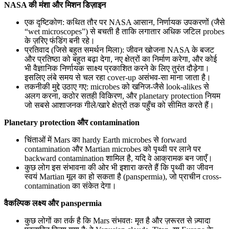
NASA की मंशा और मिशन डिज़ाइन
एक दृष्टिकोण: कथित तौर पर NASA आसान, निर्णायक उपकरणों (जैसे
“wet microscopes”) से बचती है ताकि लगातार अधिक जटिल probes
के ज़रिए फंडिंग बनी रहे।
प्रतिवाद (जिसे बहुत समर्थन मिला): जीवन खोजना NASA के बजट
और प्रतिष्ठा को बहुत बढ़ा देगा, नए क्षेत्रों का निर्माण करेगा, और कोई
भी वैज्ञानिक निर्णायक साक्ष्य प्रकाशित करने के लिए तुरंत दौड़ेगा।
इसलिए लंबे समय से चल रहा cover-up असंभव-सा माना जाता है।
तकनीकी मुद्दे उठाए गए: microbes को खनिज-जैसे look-alikes से
अलग करना, कठोर सतही विकिरण, और planetary protection नियम
जो सबसे आशाजनक गीले/खारे क्षेत्रों तक पहुँच को सीमित करते हैं।
Planetary protection और contamination
चिंताओं में Mars का hardy Earth microbes से forward
contamination और Martian microbes को पृथ्वी पर लाने पर
backward contamination शामिल है, यदि वे आक्रामक बन जाएँ।
कुछ लोग इस संभावना की ओर भी इशारा करते हैं कि पृथ्वी का जीवन
स्वयं Martian मूल का हो सकता है (panspermia), जो प्राचीन cross-
contamination का संकेत देगा।
वैकल्पिक लक्ष्य और panspermia
कुछ लोगों का तर्क है कि Mars संभवतः मृत है और ज़रूरत से ज़्यादा