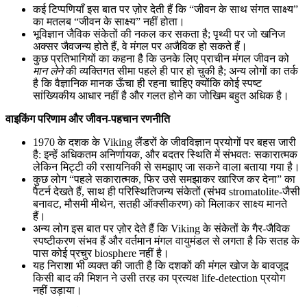
कई टिप्पणियाँ इस बात पर ज़ोर देती हैं कि “जीवन के साथ संगत साक्ष्य”
का मतलब “जीवन के साक्ष्य” नहीं होता।
भूविज्ञान जैविक संकेतों की नकल कर सकता है; पृथ्वी पर जो खनिज
अक्सर जैवजन्य होते हैं, वे मंगल पर अजैविक हो सकते हैं।
कुछ प्रतिभागियों का कहना है कि उनके लिए प्राचीन मंगल जीवन को
मान लेने
की व्यक्तिगत सीमा पहले ही पार हो चुकी है; अन्य लोगों का तर्क
है कि वैज्ञानिक मानक ऊँचा ही रहना चाहिए क्योंकि कोई स्पष्ट
सांख्यिकीय आधार नहीं है और गलत होने का जोखिम बहुत अधिक है।
वाइकिंग परिणाम और जीवन-पहचान रणनीति
1970 के दशक के Viking लैंडरों के जीवविज्ञान प्रयोगों पर बहस जारी
है: इन्हें अधिकतम अनिर्णायक, और बदतर स्थिति में संभवतः सकारात्मक
लेकिन मिट्टी की रसायनिकी से समझाए जा सकने वाला बताया गया है।
कुछ लोग “पहले सकारात्मक, फिर उसे समझाकर खारिज कर देना” का
पैटर्न देखते हैं, साथ ही परिस्थितिजन्य संकेतों (संभव stromatolite-जैसी
बनावट, मौसमी मीथेन, सतही ऑक्सीकरण) को मिलाकर साक्ष्य मानते
हैं।
अन्य लोग इस बात पर ज़ोर देते हैं कि Viking के संकेतों के गैर-जैविक
स्पष्टीकरण संभव हैं और वर्तमान मंगल वायुमंडल से लगता है कि सतह के
पास कोई प्रचुर biosphere नहीं है।
यह निराशा भी व्यक्त की जाती है कि दशकों की मंगल खोज के बावजूद
किसी बाद की मिशन ने उसी तरह का प्रत्यक्ष life-detection प्रयोग
नहीं उड़ाया।