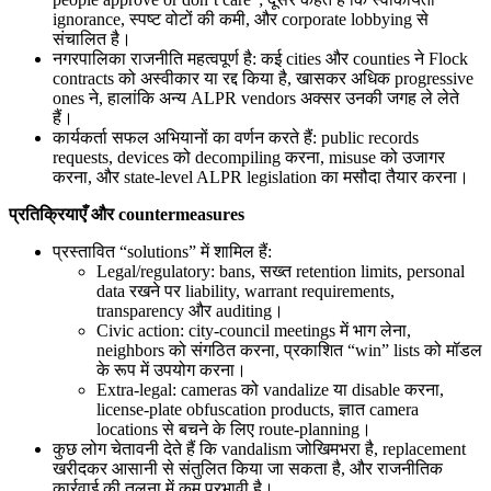
ignorance, स्पष्ट वोटों की कमी, और corporate lobbying से
संचालित है।
नगरपालिका राजनीति महत्वपूर्ण है: कई cities और counties ने Flock
contracts को अस्वीकार या रद्द किया है, खासकर अधिक progressive
ones ने, हालांकि अन्य ALPR vendors अक्सर उनकी जगह ले लेते
हैं।
कार्यकर्ता सफल अभियानों का वर्णन करते हैं: public records
requests, devices को decompiling करना, misuse को उजागर
करना, और state-level ALPR legislation का मसौदा तैयार करना।
प्रतिक्रियाएँ और countermeasures
प्रस्तावित “solutions” में शामिल हैं:
Legal/regulatory: bans, सख्त retention limits, personal
data रखने पर liability, warrant requirements,
transparency और auditing।
Civic action: city-council meetings में भाग लेना,
neighbors को संगठित करना, प्रकाशित “win” lists को मॉडल
के रूप में उपयोग करना।
Extra-legal: cameras को vandalize या disable करना,
license-plate obfuscation products, ज्ञात camera
locations से बचने के लिए route-planning।
कुछ लोग चेतावनी देते हैं कि vandalism जोखिमभरा है, replacement
खरीदकर आसानी से संतुलित किया जा सकता है, और राजनीतिक
कार्रवाई की तुलना में कम प्रभावी है।