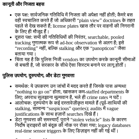
कानूनी और निजता बहस
एक पक्ष: सार्वजनिक गतिविधि में निजता की अपेक्षा नहीं होती; कैमरे बस
वही स्वचालित करते हैं जो अधिकारी “plain view” doctrines के तहत
पहले से देख सकते हैं; license plates खास तौर पर वाहनों की निगरानी
के लिए ही मौजूद हैं।
दूसरा पक्ष: सभी की गतिविधियों की निरंतर, searchable, pooled
tracking गुणात्मक रूप से ad-hoc observation से अलग है; इसे
“recording” नहीं, बल्कि stalking और एक “panopticon” जैसा
बताया गया।
चिंता यह है कि पुलिस निजी vendors का उपयोग करके कानूनी सीमाओं
से बचती है, जो सरकार के सीधे ऐसा सिस्टम बनाने पर लागू होतीं।
पुलिस उपयोग, दुरुपयोग, और डेटा गुणवत्ता
समर्थक: ये उपकरण उन जांचों में मदद करते हैं जिनके पास अन्यथा
“nothing to go on” होता, खासकर कम-staffed departments के
लिए; अपराध सुलझाना मूल्यवान है, भले ही crime rates न घटें।
आलोचक: दुरुपयोग के कई दस्तावेज़ीकृत मामले हैं (पूर्व-साथियों की
stalking, सामान्य “suspicious” queries); audits में vague
justifications के साथ हज़ारों searches दिखे हैं।
डेटा गुणवत्ता की समस्याएँ: पुराने “stolen vehicle” lists के कारण
निर्दोष ड्राइवरों को बंदूक की नोक पर रोका गया; legacy databases
real-time sensor triggers के लिए डिज़ाइन नहीं की गई थीं।