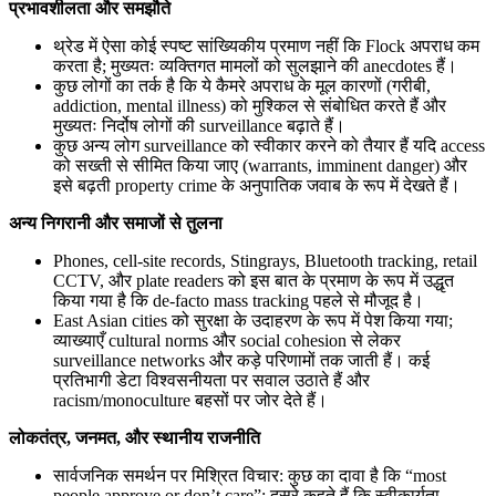
प्रभावशीलता और समझौते
थ्रेड में ऐसा कोई स्पष्ट सांख्यिकीय प्रमाण नहीं कि Flock अपराध कम
करता है; मुख्यतः व्यक्तिगत मामलों को सुलझाने की anecdotes हैं।
कुछ लोगों का तर्क है कि ये कैमरे अपराध के मूल कारणों (गरीबी,
addiction, mental illness) को मुश्किल से संबोधित करते हैं और
मुख्यतः निर्दोष लोगों की surveillance बढ़ाते हैं।
कुछ अन्य लोग surveillance को स्वीकार करने को तैयार हैं यदि access
को सख्ती से सीमित किया जाए (warrants, imminent danger) और
इसे बढ़ती property crime के अनुपातिक जवाब के रूप में देखते हैं।
अन्य निगरानी और समाजों से तुलना
Phones, cell-site records, Stingrays, Bluetooth tracking, retail
CCTV, और plate readers को इस बात के प्रमाण के रूप में उद्धृत
किया गया है कि de-facto mass tracking पहले से मौजूद है।
East Asian cities को सुरक्षा के उदाहरण के रूप में पेश किया गया;
व्याख्याएँ cultural norms और social cohesion से लेकर
surveillance networks और कड़े परिणामों तक जाती हैं। कई
प्रतिभागी डेटा विश्वसनीयता पर सवाल उठाते हैं और
racism/monoculture बहसों पर जोर देते हैं।
लोकतंत्र, जनमत, और स्थानीय राजनीति
सार्वजनिक समर्थन पर मिश्रित विचार: कुछ का दावा है कि “most
people approve or don’t care”; दूसरे कहते हैं कि स्वीकार्यता