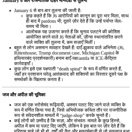
January 6 और राजनीतिक दोहरे मानदंडों से तुलना
January 6 से बार-बार तुलना की जाती है:
कुछ कहते हैं कि J6 आरोपियों को कानून का पूरा भार मिला, साथ
ही बाद में pardons भी; दूसरे ज़ोर देते हैं कि उन्हें पर्याप्त जेल-
समय भी मिला।
आलोचक यह उजागर करते हैं कि चुनाव पलटने की कोशिश
आयोजित करने वाले J6 नेताओं को, ज़ीन्स स्थानांतरित करने
वाले व्यक्ति की तुलना में, कम सज़ाएँ मिलीं।
बहुत से लोग असमान व्यवहार देखते हैं: दाएँ-झुकाव वाले अभिनेता (J6,
Rittenhouse, Trump document case, Michigan Capitol के
हथियारबंद प्रदर्शनकारी) बनाम बाएँ-पक्ष/antifa या ICE-केंद्रित
कार्रवाइयाँ।
कुछ लोग इसे एक पक्षपाती “death spiral” के रूप में वर्णित करते हैं,
जहाँ हर प्रशासन घरेलू आतंकवाद की शक्तियों का विस्तार दूसरे पक्ष के
समर्थकों के खिलाफ करता है।
जज और अपील की भूमिका
जज को एक भरोसेमंद रूढ़िवादी, अक्सर पलट दिए जाने वाले व्यक्ति के
रूप में वर्णित किया गया है, जिसे अभियोजक कथित तौर पर राजनीतिक
रूप से संवेदनशील मामलों में “judge-shop” करके चुनते हैं।
कई लोगों को उम्मीद है कि सज़ा, और संभवतः मामले के कुछ हिस्से,
अपील में कम या पलट दिए जाएँगे, लेकिन वे इस बात पर ज़ोर देते हैं कि
परिणाम चाहे जो भी हो, वर्षों की कैद और मुक़दमेबाज़ी से जो नुकसान हुआ