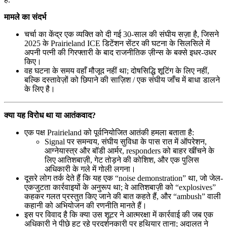
मामले का संदर्भ
चर्चा का केंद्र एक व्यक्ति को दी गई 30‑साल की संघीय सज़ा है, जिसने
2025 के Prairieland ICE डिटेंशन सेंटर की घटना के सिलसिले में
अपनी पत्नी की गिरफ्तारी के बाद राजनीतिक ज़ीन्स के बक्से इधर-उधर
किए।
वह घटना के समय वहाँ मौजूद नहीं था; दोषसिद्धि शूटिंग के लिए नहीं,
बल्कि दस्तावेज़ों को छिपाने की साज़िश / एक संघीय जाँच में बाधा डालने
के लिए है।
क्या यह विरोध था या आतंकवाद?
एक पक्ष Prairieland को पूर्वनियोजित आतंकी हमला बताता है:
Signal पर समन्वय, संघीय सुविधा के पास रात में ऑपरेशन,
आग्नेयास्त्र और बॉडी आर्मर, responders को बाहर खींचने के
लिए आतिशबाज़ी, गेट तोड़ने की कोशिश, और एक पुलिस
अधिकारी के गले में गोली लगना।
दूसरे लोग तर्क देते हैं कि यह एक “noise demonstration” था, जो जेल-
एकजुटता कार्रवाइयों के अनुरूप था; वे आतिशबाज़ी को “explosives”
कहकर गलत प्रस्तुत किए जाने की बात कहते हैं, और “ambush” वाली
कहानी को अभियोजन की रणनीति मानते हैं।
इस पर विवाद है कि क्या उस शूटर ने आत्मरक्षा में कार्रवाई की जब एक
अधिकारी ने पीछे हट रहे प्रदर्शनकारी पर हथियार ताना; अदालत ने