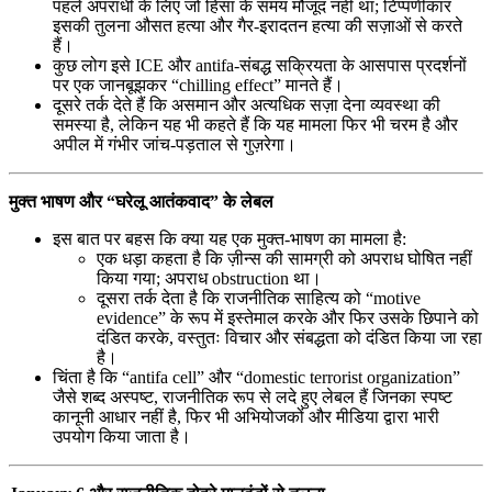
पहले अपराधी के लिए जो हिंसा के समय मौजूद नहीं था; टिप्पणीकार
इसकी तुलना औसत हत्या और गैर-इरादतन हत्या की सज़ाओं से करते
हैं।
कुछ लोग इसे ICE और antifa-संबद्ध सक्रियता के आसपास प्रदर्शनों
पर एक जानबूझकर “chilling effect” मानते हैं।
दूसरे तर्क देते हैं कि असमान और अत्यधिक सज़ा देना व्यवस्था की
समस्या है, लेकिन यह भी कहते हैं कि यह मामला फिर भी चरम है और
अपील में गंभीर जांच-पड़ताल से गुज़रेगा।
मुक्त भाषण और “घरेलू आतंकवाद” के लेबल
इस बात पर बहस कि क्या यह एक मुक्त-भाषण का मामला है:
एक धड़ा कहता है कि ज़ीन्स की सामग्री को अपराध घोषित नहीं
किया गया; अपराध obstruction था।
दूसरा तर्क देता है कि राजनीतिक साहित्य को “motive
evidence” के रूप में इस्तेमाल करके और फिर उसके छिपाने को
दंडित करके, वस्तुतः विचार और संबद्धता को दंडित किया जा रहा
है।
चिंता है कि “antifa cell” और “domestic terrorist organization”
जैसे शब्द अस्पष्ट, राजनीतिक रूप से लदे हुए लेबल हैं जिनका स्पष्ट
कानूनी आधार नहीं है, फिर भी अभियोजकों और मीडिया द्वारा भारी
उपयोग किया जाता है।