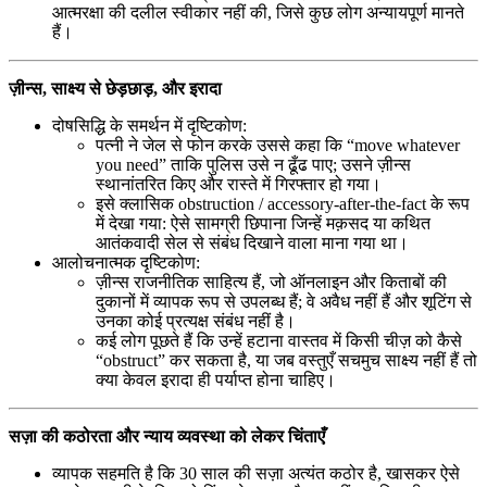
आत्मरक्षा की दलील स्वीकार नहीं की, जिसे कुछ लोग अन्यायपूर्ण मानते
हैं।
ज़ीन्स, साक्ष्य से छेड़छाड़, और इरादा
दोषसिद्धि के समर्थन में दृष्टिकोण:
पत्नी ने जेल से फोन करके उससे कहा कि “move whatever
you need” ताकि पुलिस उसे न ढूँढ पाए; उसने ज़ीन्स
स्थानांतरित किए और रास्ते में गिरफ्तार हो गया।
इसे क्लासिक obstruction / accessory-after-the-fact के रूप
में देखा गया: ऐसे सामग्री छिपाना जिन्हें मक़सद या कथित
आतंकवादी सेल से संबंध दिखाने वाला माना गया था।
आलोचनात्मक दृष्टिकोण:
ज़ीन्स राजनीतिक साहित्य हैं, जो ऑनलाइन और किताबों की
दुकानों में व्यापक रूप से उपलब्ध हैं; वे अवैध नहीं हैं और शूटिंग से
उनका कोई प्रत्यक्ष संबंध नहीं है।
कई लोग पूछते हैं कि उन्हें हटाना वास्तव में किसी चीज़ को कैसे
“obstruct” कर सकता है, या जब वस्तुएँ सचमुच साक्ष्य नहीं हैं तो
क्या केवल इरादा ही पर्याप्त होना चाहिए।
सज़ा की कठोरता और न्याय व्यवस्था को लेकर चिंताएँ
व्यापक सहमति है कि 30 साल की सज़ा अत्यंत कठोर है, खासकर ऐसे