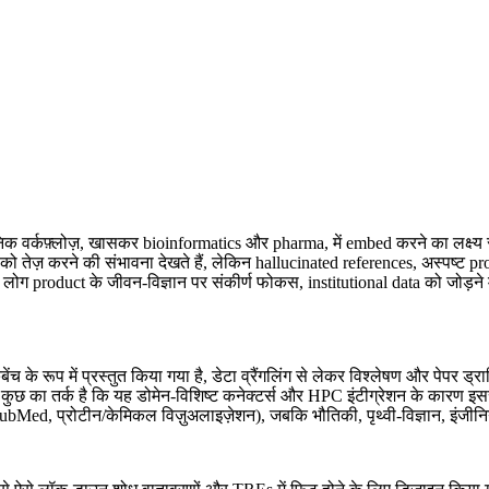
िक वर्कफ़्लोज़, खासकर bioinformatics और pharma, में embed करने का लक्ष्य 
को तेज़ करने की संभावना देखते हैं, लेकिन hallucinated references, अस्पष्ट
कई लोग product के जीवन-विज्ञान पर संकीर्ण फोकस, institutional data को जोड़न
ंच के रूप में प्रस्तुत किया गया है, डेटा व्रैंगलिंग से लेकर विश्लेषण और पेपर ड्र
कुछ का तर्क है कि यह डोमेन-विशिष्ट कनेक्टर्स और HPC इंटीग्रेशन के कारण इस
A, PubMed, प्रोटीन/केमिकल विज़ुअलाइज़ेशन), जबकि भौतिकी, पृथ्वी-विज्ञान, इंजी