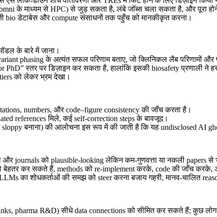
से ऐसे लॉक-डाउन शोध वातावरणों और TREs में फिट होने के लिए डिज़ाइन किया गया 
ैसे Biomni के माध्यम से HPC) से जुड़ सकता है, लंबे जॉब्स चला सकता है, और पूरा 
विरासती bio डेटाबेस और compute संसाधनों तक पहुँच को मानकीकृत करना।
मॉडल के बारे में जाना।
 variant phasing के अत्यंत सफल परिणाम बताए, जो क्लिनिकल लैब परिणामों और पूर
r PhD” स्तर पर डिज़ाइन कर सकता है, हालांकि इसकी biosafety प्रणाली ने हस्
 tiers को लेकर भ्रम देखा।
ो citations, numbers, और code–figure consistency की जाँच करता है।
nated references मिले, कई self-correction steps के बावजूद।
 sloppy बनाना) की आलोचना इस रूप में की जाती है कि यह undisclosed AI gho
गा और journals को plausible-looking लेकिन कम-गुणवत्ता या नकली papers से 
ility को बेहतर कर सकते हैं, methods को re-implement करके, code की जाँच करक
, और LLMs का शोधकर्ताओं की समझ को steer करना बजाय गहरी, मानव-चालित reas
banks, pharma R&D) सीधे data connections को सीमित कर सकते हैं; कुछ लोग 