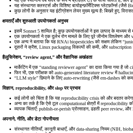
यह एक स्थानीय वेब सर्वर के रूप में ब्राउज़र UI के साथ चलता है, और इ
यह संस्थागत क्लस्टर्स और विशिष्ट बायोइन्फ़ॉर्मेटिक्स प्लेटफ़ॉर्म्स (ज
कुछ लोगों के अनुसार यह इंटीग्रेशन लेयर मुख्य मूल्य है: बिखरे हुए, 
क्षमताएँ और शुरुआती उपयोगकर्ता अनुभव
इसमें Sonnet 5 शामिल है; कुछ उपयोगकर्ताओं ने इस उत्पाद के माध्यम से 
एक उपयोगकर्ता ने एक दुर्लभ रोग मामले के लिए पूरे जीनोम विश्लेषण और
एक अन्य ने बताया कि यह RNAi biopesticides को सक्षम लेकिन “junio
दूसरों ने क्रैश, Linux packaging विकल्पों की कमी, और subscription
हैलुसिनेशन, “review agent,” और वैज्ञानिक अखंडता
मार्केटिंग में एक “standing reviewer agent” का दावा किया गया है ज
फिर भी, एक परीक्षक को auto-generated literature review में halluci
“LLM style” छिपाने के लिए auto-rewriting (जैसे em-dashes को कम
विज्ञान, reproducibility, और slop पर प्रभाव
कई लोगों को चिंता है कि यह reproducibility crisis को और बदतर करे
अन्य का तर्क है कि ऐसे टूल computational क्षेत्रों में reproducib
व्यापक चिंताएँ: publish-or-perish प्रोत्साहन, ढहती peer review
अपनाने, नीति, और डेटा गोपनीयता
संस्थागत नीतियाँ, कानूनी बाधाएँ, और data-sharing नियम (NIH, bio