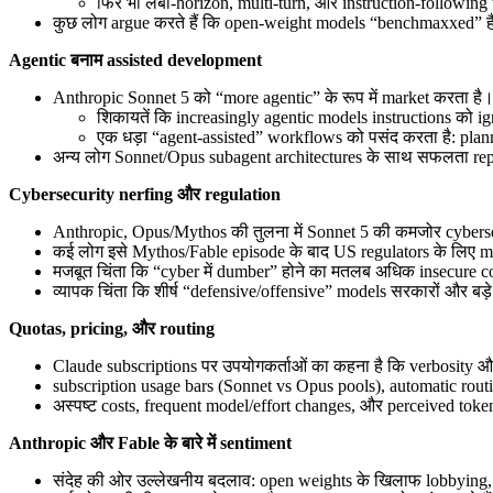
फिर भी लंबी-horizon, multi-turn, और instruction-following
कुछ लोग argue करते हैं कि open-weight models “benchmaxxed” हैं औ
Agentic बनाम assisted development
Anthropic Sonnet 5 को “more agentic” के रूप में market करता है।
शिकायतें कि increasingly agentic models instructions को igno
एक धड़ा “agent-assisted” workflows को पसंद करता है: plan
अन्य लोग Sonnet/Opus subagent architectures के साथ सफलता repor
Cybersecurity nerfing और regulation
Anthropic, Opus/Mythos की तुलना में Sonnet 5 की कमजोर cybersec
कई लोग इसे Mythos/Fable episode के बाद US regulators के लिए mess
मजबूत चिंता कि “cyber में dumber” होने का मतलब अधिक insecure 
व्यापक चिंता कि शीर्ष “defensive/offensive” models सरकारों और बड़
Quotas, pricing, और routing
Claude subscriptions पर उपयोगकर्ताओं का कहना है कि verbosity 
subscription usage bars (Sonnet vs Opus pools), automatic ro
अस्पष्ट costs, frequent model/effort changes, और perceived tok
Anthropic और Fable के बारे में sentiment
संदेह की ओर उल्लेखनीय बदलाव: open weights के खिलाफ lobbying, 