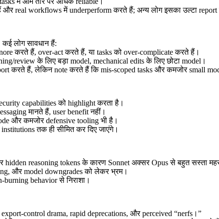
 tasks में आम तौर पर अधिक reliable।
र real workflows में underperform करते हैं; अन्य लोग इसका उल्टा report 
 कई लोग सावधान हैं:
re करते हैं, over-act करते हैं, या tasks को over-complicate करते हैं।
ning/review के लिए बड़ा model, mechanical edits के लिए छोटा model।
t करते हैं, लेकिन note करते हैं कि mis-scoped tasks और कमजोर small mode
urity capabilities को highlight करता है।
aging मानते हैं, user benefit नहीं।
code और कमजोर defensive tooling भी है।
े institutions तक ही सीमित कर दिए जाएंगे।
और hidden reasoning tokens के कारण Sonnet अक्सर Opus से बहुत सस्ता महस
uting, और model downgrades को लेकर भ्रम।
en-burning behavior से निराशा।
export-control drama, rapid deprecations, और perceived “nerfs।”