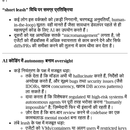
“short leash” विधि पर समग्र प्रतिक्रिया
कई लोग इस वर्कफ़्लो को (कड़ी निगरानी, चरणबद्ध अनुमतियाँ, human-
in-the-loop) मूलतः वही मानते हैं जैसा सावधान डेवलपर पहले से ही
महत्वपूर्ण कोड के लिए AI का उपयोग करते हैं।
दूसरों को यह अत्यधिक सतर्क “micromanagement” लगता है, जो
एजेंटों को सैंडबॉक्स में अधिक स्वायत्तता से काम करने देने और सिर्फ
diffs/PRs की समीक्षा करने की तुलना में काम धीमा कर देता है।
AI कोडिंग में autonomy बनाम oversight
कड़े नियंत्रण के पक्ष में मजबूत धड़ा:
तर्क देता है कि मॉडल अभी भी hallucinate करते हैं, निर्देशों को
अनदेखा करते हैं, और सूक्ष्म bugs तथा security issues (जैसे
IDORs, खराब concurrency, खराब DB access patterns)
ला सकते हैं।
दावा करता है कि विशेषकर regulated या high-risk systems में
autonomous agents पर पूरी तरह भरोसा करना “humanly
impossible” है; ज़िम्मेदारी फिर भी इंसानों की रहती है।
ज़ोर देता है कि बार-बार review करने से codebase का एक
कामचलाऊ mental model बना रहता है।
लंबे leash के पक्ष में मजबूत धड़ा:
एजेंटों को VMs/containers या अलग users में restricted keys