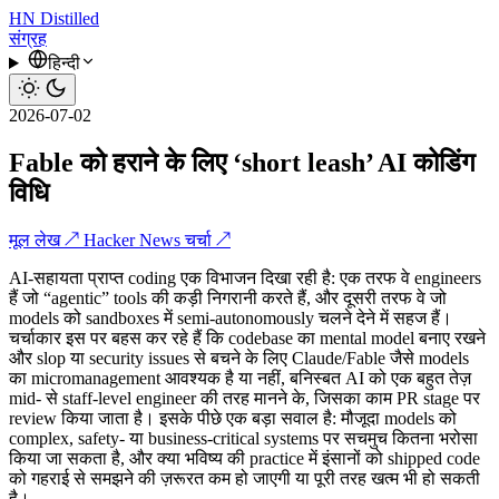
HN
Distilled
संग्रह
हिन्दी
2026-07-02
Fable को हराने के लिए ‘short leash’ AI कोडिंग
विधि
मूल लेख ↗
Hacker News चर्चा ↗
AI-सहायता प्राप्त coding एक विभाजन दिखा रही है: एक तरफ वे engineers
हैं जो “agentic” tools की कड़ी निगरानी करते हैं, और दूसरी तरफ वे जो
models को sandboxes में semi-autonomously चलने देने में सहज हैं।
चर्चाकार इस पर बहस कर रहे हैं कि codebase का mental model बनाए रखने
और slop या security issues से बचने के लिए Claude/Fable जैसे models
का micromanagement आवश्यक है या नहीं, बनिस्बत AI को एक बहुत तेज़
mid- से staff-level engineer की तरह मानने के, जिसका काम PR stage पर
review किया जाता है। इसके पीछे एक बड़ा सवाल है: मौजूदा models को
complex, safety- या business-critical systems पर सचमुच कितना भरोसा
किया जा सकता है, और क्या भविष्य की practice में इंसानों को shipped code
को गहराई से समझने की ज़रूरत कम हो जाएगी या पूरी तरह खत्म भी हो सकती
है।