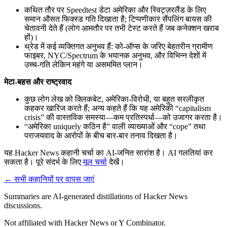
कथित तौर पर Speedtest डेटा अमेरिका और स्विट्ज़रलैंड के लिए
समान औसत फिक्स्ड गति दिखाता है; टिप्पणीकार सैंपलिंग बायस की
चेतावनी देते हैं (लोग आमतौर पर तभी टेस्ट करते हैं जब कनेक्शन खराब
हों)।
थ्रेड में कई व्यक्तिगत अनुभव हैं: को-ऑप्स के जरिए बेहतरीन ग्रामीण
फाइबर, NYC/Spectrum के भयानक अनुभव, और विभिन्न देशों में
उच्च-गति लेकिन महंगे या असममित प्लान।
मेटा-बहस और राष्ट्रवाद
कुछ लोग लेख को क्लिकबेट, अमेरिका-विरोधी, या बहुत सरलीकृत
कहकर खारिज करते हैं; अन्य कहते हैं कि यह अमेरिकी “capitalism
crisis” की वास्तविक समस्या—कम प्रतिस्पर्धा—को उजागर करता है।
“अमेरिका uniquely कठिन है” वाली व्याख्याओं और “cope” तथा
पराजयवाद के आरोपों के बीच बार-बार तनाव दिखता है।
यह Hacker News कहानी चर्चा का AI-जनित सारांश है। AI गलतियां कर
सकता है। पूरे संदर्भ के लिए
मूल चर्चा
देखें।
← सभी कहानियों पर वापस जाएं
Summaries are AI-generated distillations of Hacker News
discussions.
Not affiliated with Hacker News or Y Combinator.