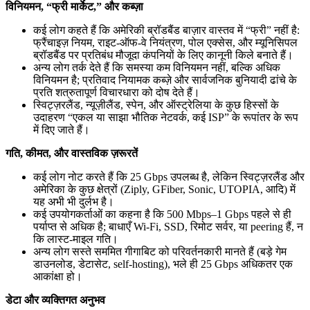
विनियमन, “फ्री मार्केट,” और कब्ज़ा
कई लोग कहते हैं कि अमेरिकी ब्रॉडबैंड बाज़ार वास्तव में “फ्री” नहीं है:
फ्रैंचाइज़ नियम, राइट-ऑफ-वे नियंत्रण, पोल एक्सेस, और म्यूनिसिपल
ब्रॉडबैंड पर प्रतिबंध मौजूदा कंपनियों के लिए कानूनी किले बनाते हैं।
अन्य लोग तर्क देते हैं कि समस्या कम विनियमन नहीं, बल्कि अधिक
विनियमन है; प्रतिवाद नियामक कब्ज़े और सार्वजनिक बुनियादी ढांचे के
प्रति शत्रुतापूर्ण विचारधारा को दोष देते हैं।
स्विट्ज़रलैंड, न्यूज़ीलैंड, स्पेन, और ऑस्ट्रेलिया के कुछ हिस्सों के
उदाहरण “एकल या साझा भौतिक नेटवर्क, कई ISP” के रूपांतर के रूप
में दिए जाते हैं।
गति, कीमत, और वास्तविक ज़रूरतें
कई लोग नोट करते हैं कि 25 Gbps उपलब्ध है, लेकिन स्विट्ज़रलैंड और
अमेरिका के कुछ क्षेत्रों (Ziply, GFiber, Sonic, UTOPIA, आदि) में
यह अभी भी दुर्लभ है।
कई उपयोगकर्ताओं का कहना है कि 500 Mbps–1 Gbps पहले से ही
पर्याप्त से अधिक है; बाधाएँ Wi‑Fi, SSD, रिमोट सर्वर, या peering हैं, न
कि लास्ट-माइल गति।
अन्य लोग सस्ते सममित गीगाबिट को परिवर्तनकारी मानते हैं (बड़े गेम
डाउनलोड, डेटासेट, self-hosting), भले ही 25 Gbps अधिकतर एक
आकांक्षा हो।
डेटा और व्यक्तिगत अनुभव