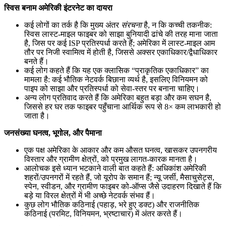
स्विस बनाम अमेरिकी इंटरनेट का दायरा
कई लोगों का तर्क है कि मुख्य अंतर
संरचना
है, न कि कच्ची तकनीक:
स्विस लास्ट-माइल फाइबर को साझा बुनियादी ढांचे की तरह माना जाता
है, जिस पर कई ISP प्रतिस्पर्धा करते हैं; अमेरिका में लास्ट-माइल आम
तौर पर निजी स्वामित्व में होती है, जिससे अक्सर एकाधिकार/द्वैधाधिकार
बनते हैं।
कई लोग कहते हैं कि यह एक क्लासिक “प्राकृतिक एकाधिकार” का
मामला है: कई भौतिक नेटवर्क बिछाना व्यर्थ है, इसलिए विनियमन को
पाइप को साझा और प्रतिस्पर्धा को सेवा-स्तर पर बनाना चाहिए।
अन्य लोग प्रतिवाद करते हैं कि अमेरिका बहुत बड़ा और कम सघन है,
जिससे हर घर तक फाइबर पहुँचाना आर्थिक रूप से 8× कम लाभकारी हो
जाता है।
जनसंख्या घनत्व, भूगोल, और पैमाना
एक पक्ष अमेरिका के आकार और कम औसत घनत्व, खासकर उपनगरीय
विस्तार और ग्रामीण क्षेत्रों, को प्रमुख लागत-कारक मानता है।
आलोचक इसे ध्यान भटकाने वाली बात कहते हैं: अधिकांश अमेरिकी
शहरों/उपनगरों में रहते हैं, जो यूरोप के समान हैं; न्यू जर्सी, मैसाचुसेट्स,
स्पेन, स्वीडन, और ग्रामीण फाइबर को-ऑप्स जैसे उदाहरण दिखाते हैं कि
बड़े या विरल क्षेत्रों में भी अच्छे नेटवर्क संभव हैं।
कुछ लोग भौतिक कठिनाई (पहाड़, भरे हुए डक्ट) और राजनीतिक
कठिनाई (परमिट, विनियमन, भ्रष्टाचार) में अंतर करते हैं।