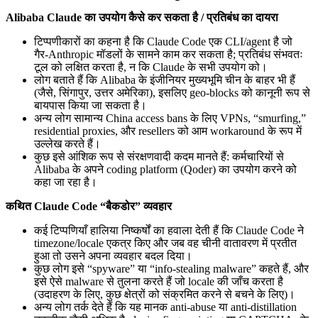
Alibaba Claude का उपयोग कैसे कर सकता है / प्रतिबंध का दायरा
टिप्पणीकारों का कहना है कि Claude Code एक CLI/agent है जो
गैर‑Anthropic मॉडलों के सामने काम कर सकता है; प्रतिबंध संभवतः
टूल को लक्षित करता है, न कि Claude के सभी उपयोग को।
लोग बताते हैं कि Alibaba के इंजीनियर मुख्यभूमि चीन के बाहर भी हैं
(जैसे, सिंगापुर, उत्तर अमेरिका), इसलिए geo-blocks को कानूनी रूप से
बायपास किया जा सकता है।
अन्य लोग सामान्य China access bans के लिए VPNs, “smurfing,”
residential proxies, और resellers को आम workaround के रूप में
उल्लेख करते हैं।
कुछ इसे आंशिक रूप से संरक्षणवादी कदम मानते हैं: कर्मचारियों से
Alibaba के अपने coding platform (Qoder) का उपयोग करने को
कहा जा रहा है।
कथित Claude Code “बैकडोर” व्यवहार
कई टिप्पणियाँ हालिया निष्कर्षों का हवाला देती हैं कि Claude Code ने
timezone/locale एकत्र किए और जब वह चीनी वातावरण में प्रतीत
हुआ तो उसने अपना व्यवहार बदल दिया।
कुछ लोग इसे “spyware” या “info-stealing malware” कहते हैं, और
इसे ऐसे malware से तुलना करते हैं जो locale की जाँच करता है
(उदाहरण के लिए, कुछ क्षेत्रों को संक्रमित करने से बचने के लिए)।
अन्य लोग तर्क देते हैं कि यह मानक anti-abuse या anti-distillation