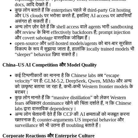
docs, आदि देखते हैं।
कुछ लोग बताते हैं कि enterprises पहले से third-party Git hosting
और US clouds पर भरोसा करते हैं, इसलिए AI access पर आपत्तियाँ
असंगत हो सकती हैं।
अन्य लोग ज़ोर देते हैं कि shell access वाले agents भारी sandboxing
और review के बिना effectively backdoors हैं; prompt injection
और covert sabotage वास्तविक जोखिम हैं।
open-source और self-hosted models/agents को बार-बार सुरक्षित
विकल्प के रूप में सुझाया जाता है, हालांकि locally trained models भी
“sleeper” behavior छिपा सकते हैं।
China–US AI Competition और Model Quality
कई टिप्पणीकारों का मानना है कि Chinese labs अब “escape
velocity” पर हैं: GLM-5.2, DeepSeek, Qwen, MiMo और अन्य
को उत्कृष्ट बताया जा रहा है, कभी-कभी Western frontier models के
बराबर।
कुछ लोग मानते हैं कि “massive distillation” को लेकर Western
fears अधिकतर dominance खोने की चिंता दर्शाते हैं, न कि Chinese
labs द्वारा वास्तविक dependency।
अन्य लोग चेतावनी देते हैं कि CCP की AI क्षमताओं को मजबूत करना
खतरनाक है; counter-arguments US imperial behavior और
surveillance को भी उतना ही troubling बताते हैं।
Corporate Reactions और Enterprise Culture