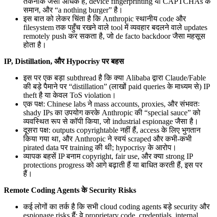
तकनीक जैसी अधिक है, device fingerprinting या CAPTCHAs के
समान, और “a nothing burger” है।
इस बात को लेकर चिंता है कि Anthropic स्थानीय code और
filesystem तक पहुँच रखने वाले tool में व्यवहार बदलने वाले updates
remotely push कर सकता है, जो de facto backdoor जैसा महसूस
होता है।
IP, Distillation, और Hypocrisy पर बहस
इस पर एक बड़ा subthread है कि क्या Alibaba द्वारा Claude/Fable
की बड़े पैमाने पर “distillation” (लाखों paid queries के माध्यम से) IP
theft है या केवल ToS violation।
एक पक्ष: Chinese labs ने mass accounts, proxies, और संभवतः
shady IPs का उपयोग करके Anthropic की “special sauce” को
व्यवस्थित रूप से कॉपी किया, जो industrial espionage जैसा है।
दूसरा पक्ष: outputs copyrightable नहीं हैं, access के लिए भुगतान
किया गया था, और Anthropic ने स्वयं scraped और कभी-कभी
pirated data पर training की थी; hypocrisy के आरोप।
व्यापक बहसें IP बनाम copyright, fair use, और क्या strong IP
protections progress को आगे बढ़ाती हैं या बाधित करती हैं, इस पर
हैं।
Remote Coding Agents के Security Risks
कई लोगों का तर्क है कि सभी cloud coding agents बड़े security और
espionage risks हैं: वे proprietary code, credentials, internal