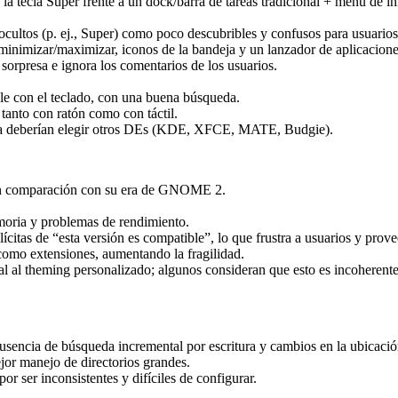
 tecla Super frente a un dock/barra de tareas tradicional + menú de in
s ocultos (p. ej., Super) como poco descubribles y confusos para usuario
minimizar/maximizar, iconos de la bandeja y un lanzador de aplicacion
rpresa e ignora los comentarios de los usuarios.
e con el teclado, con una buena búsqueda.
 tanto con ratón como con táctil.
ca deberían elegir otros DEs (KDE, XFCE, MATE, Budgie).
 en comparación con su era de GNOME 2.
moria y problemas de rendimiento.
citas de “esta versión es compatible”, lo que frustra a usuarios y prove
como extensiones, aumentando la fragilidad.
 al theming personalizado; algunos consideran que esto es incoherente 
sencia de búsqueda incremental por escritura y cambios en la ubicación
r manejo de directorios grandes.
or ser inconsistentes y difíciles de configurar.