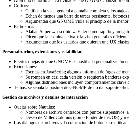
Gran hilo en torno al “Actividades” de GNOME / lanzador con la
Críticos:
Califican la vista general a pantalla completa y los atajo
Echan de menos una barra de tareas persistente, botones 
Argumentan que GNOME viola el principio de la menor so
Partidarios:
Alaban Super → escribir → Enter como rápido y amigabl
Dicen que la esquina activa + la vista general es eficiente
Argumentan que los usuarios que quieran una UX clási
Personalización, extensiones y estabilidad
Fuertes quejas de que GNOME es hostil a la personalización
Extensiones:
Escritas en JavaScript; algunos informan de fugas de me
Se rompen en casi cada versión o requieren banderas explí
Algunas distribuciones incluyen comportamientos clave 
Temas: se señala la postura de GNOME de no dar soporte oficial
Gestión de archivos y detalles de interacción
Quejas sobre Nautilus:
Nombres de archivo centrados con puntos suspensivos, au
Deseo de Miller Columns (como Finder de macOS) y mejo
Los diálogos de archivos y la colocación de botones se critican p