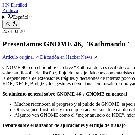
HN
Distilled
Archivo
Español
2024-03-20
Presentamos GNOME 46, "Kathmandu"
Artículo original ↗
Discusión en Hacker News ↗
GNOME 46, con el nombre en clave “Kathmandu”, es recibido con agrad
sobre su filosofía de diseño y flujo de trabajo. Muchos comentaristas el
la dependencia de extensiones frágiles y decisiones de interfaz poc
KDE, XFCE, Budgie y los gestores de ventanas en mosaico, subrayando 
Sentimiento general sobre GNOME 46 y GNOME en general
Muchos reconocen el progreso y el pulido de GNOME, especialmen
Otros siguen frustrados y dicen que cada versión trae cambios 
Algunos ven GNOME como el “mejor anuncio de KDE”, mientras q
Debate sobre el lanzador de aplicaciones y el flujo de trabajo