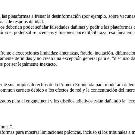
a las plataformas a frenar la desinformación (por ejemplo, sobre vacunas
rias de responsabilidad.
os deberían poder señalar falsedades dañinas y pedir a las plataformas 
mo el poder sobre licencias y fusiones hace difícil trazar esa línea en la
frente a excepciones limitadas: amenazas, fraude, incitación, difamació
mente definidas y no crean una excepción general para el “discurso da
mplia para la regulación, lo que provoca اعتراضiones por ser legalmente inexacto.
ente sus propios derechos de la Primera Enmienda para moderar contenid
mmon carriers debido a los efectos de red y la concentración del merc
dos para el engagement y los diseños adictivos están dañando la “econo
nunca”.
formas para mostrar limitaciones prácticas, incluso si los tribunales a