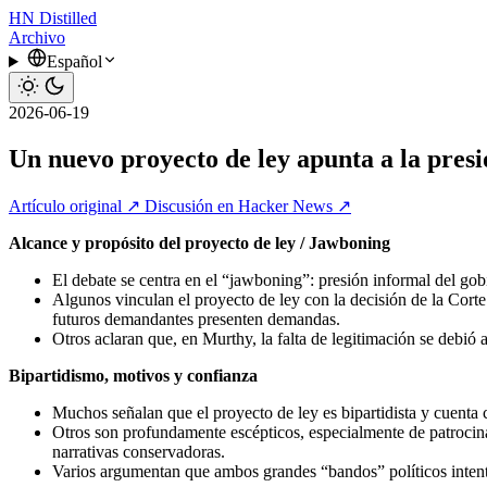
HN
Distilled
Archivo
Español
2026-06-19
Un nuevo proyecto de ley apunta a la presi
Artículo original ↗
Discusión en Hacker News ↗
Alcance y propósito del proyecto de ley / Jawboning
El debate se centra en el “jawboning”: presión informal del gobi
Algunos vinculan el proyecto de ley con la decisión de la Corte 
futuros demandantes presenten demandas.
Otros aclaran que, en Murthy, la falta de legitimación se debió a
Bipartidismo, motivos y confianza
Muchos señalan que el proyecto de ley es bipartidista y cuenta c
Otros son profundamente escépticos, especialmente de patrocinad
narrativas conservadoras.
Varios argumentan que ambos grandes “bandos” políticos intenta