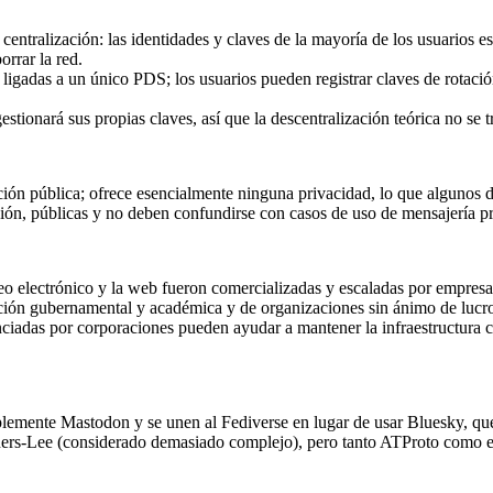
entralización: las identidades y claves de la mayoría de los usuarios es
rrar la red.
igadas a un único PDS; los usuarios pueden registrar claves de rotación
estionará sus propias claves, así que la descentralización teórica no se t
ión pública; ofrece esencialmente ninguna privacidad, lo que algunos dic
ción, públicas y no deben confundirse con casos de uso de mensajería p
eo electrónico y la web fueron comercializadas y escaladas por empres
gación gubernamental y académica y de organizaciones sin ánimo de luc
ciadas por corporaciones pueden ayudar a mantener la infraestructura c
emente Mastodon y se unen al Fediverse en lugar de usar Bluesky, que 
ners-Lee (considerado demasiado complejo), pero tanto ATProto como 