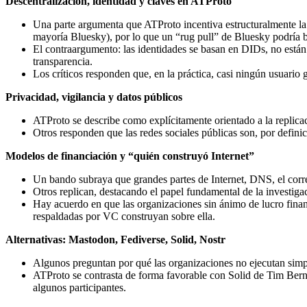
Descentralización, identidad y claves en ATProto
Una parte argumenta que ATProto incentiva estructuralmente la c
mayoría Bluesky), por lo que un “rug pull” de Bluesky podría bo
El contraargumento: las identidades se basan en DIDs, no están l
transparencia.
Los críticos responden que, en la práctica, casi ningún usuario g
Privacidad, vigilancia y datos públicos
ATProto se describe como explícitamente orientado a la replicac
Otros responden que las redes sociales públicas son, por defini
Modelos de financiación y “quién construyó Internet”
Un bando subraya que grandes partes de Internet, DNS, el corr
Otros replican, destacando el papel fundamental de la investi
Hay acuerdo en que las organizaciones sin ánimo de lucro finan
respaldadas por VC construyan sobre ella.
Alternativas: Mastodon, Fediverse, Solid, Nostr
Algunos preguntan por qué las organizaciones no ejecutan simpl
ATProto se contrasta de forma favorable con Solid de Tim Ber
algunos participantes.