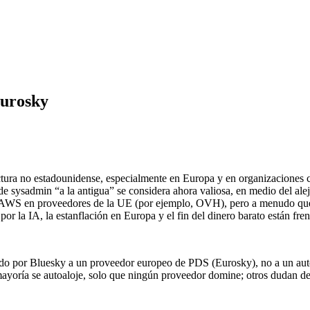
Eurosky
tura no estadounidense, especialmente en Europa y en organizaciones ce
de sysadmin “a la antigua” se considera ahora valiosa, en medio del ale
a AWS en proveedores de la UE (por ejemplo, OVH), pero a menudo qued
or la IA, la estanflación en Europa y el fin del dinero barato están fre
ado por Bluesky a un proveedor europeo de PDS (Eurosky), no a un aut
 mayoría se autoaloje, solo que ningún proveedor domine; otros dudan 