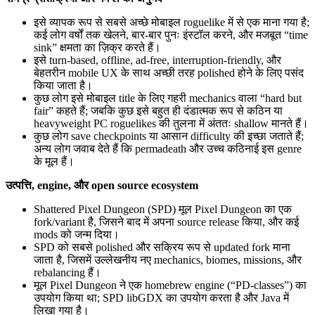
इसे व्यापक रूप से सबसे अच्छे मोबाइल roguelike में से एक माना गया है;
कई लोग वर्षों तक खेलने, बार-बार पुनः इंस्टॉल करने, और मजबूत “time
sink” क्षमता का ज़िक्र करते हैं।
इसे turn-based, offline, ad‑free, interruption‑friendly, और
बेहतरीन mobile UX के साथ अच्छी तरह polished होने के लिए पसंद
किया जाता है।
कुछ लोग इसे मोबाइल title के लिए गहरी mechanics वाला “hard but
fair” कहते हैं; जबकि कुछ इसे बहुत ही दंडात्मक रूप से कठिन या
heavyweight PC roguelikes की तुलना में अंततः shallow मानते हैं।
कुछ लोग save checkpoints या आसान difficulty की इच्छा जताते हैं;
अन्य लोग जवाब देते हैं कि permadeath और उच्च कठिनाई इस genre
के मूल हैं।
उत्पत्ति, engine, और open source ecosystem
Shattered Pixel Dungeon (SPD) मूल Pixel Dungeon का एक
fork/variant है, जिसने बाद में अपना source release किया, और कई
mods को जन्म दिया।
SPD को सबसे polished और सक्रिय रूप से updated fork माना
जाता है, जिसमें उल्लेखनीय नए mechanics, biomes, missions, और
rebalancing हैं।
मूल Pixel Dungeon ने एक homebrew engine (“PD‑classes”) का
उपयोग किया था; SPD libGDX का उपयोग करता है और Java में
लिखा गया है।