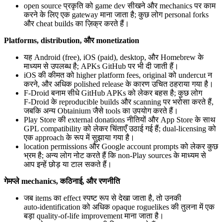
open source प्रकृति को game dev सीखने और mechanics पर काम
करने के लिए एक gateway माना जाता है; कुछ लोग personal forks
और cheat builds का ज़िक्र करते हैं।
Platforms, distribution, और monetization
यह Android (free), iOS (paid), desktop, और Homebrew के
माध्यम से उपलब्ध है; APKs GitHub पर भी दी जाती हैं।
iOS की कीमत को higher platform fees, original को undercut न
करने, और अधिक polished release के कारण उचित ठहराया गया है।
F‑Droid बनाम सीधे GitHub APKs को लेकर बहस है; कुछ लोग
F‑Droid के reproducible builds और scanning पर भरोसा करते हैं,
जबकि अन्य Obtainium जैसे tools का उपयोग करते हैं।
Play Store की external donations नीतियों और App Store के साथ
GPL compatibility को लेकर चिंताएँ उठाई गई हैं; dual‑licensing को
एक approach के रूप में सुझाया गया है।
location permissions और Google account prompts को लेकर कुछ
भ्रम है; अन्य लोग नोट करते हैं कि non‑Play sources के माध्यम से
आप इन्हें छोड़ या टाल सकते हैं।
गेमप्ले mechanics, कठिनाई, और रणनीति
जब items का effect स्पष्ट रूप से देखा जाता है, तो उनकी
auto‑identification को अधिक opaque roguelikes की तुलना में एक
बड़ा quality‑of‑life improvement माना जाता है।