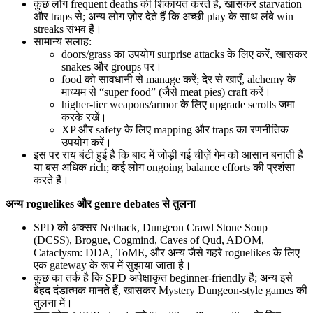
कुछ लोग frequent deaths की शिकायत करते हैं, खासकर starvation
और traps से; अन्य लोग ज़ोर देते हैं कि अच्छी play के साथ लंबे win
streaks संभव हैं।
सामान्य सलाह:
doors/grass का उपयोग surprise attacks के लिए करें, खासकर
snakes और groups पर।
food को सावधानी से manage करें; देर से खाएँ, alchemy के
माध्यम से “super food” (जैसे meat pies) craft करें।
higher-tier weapons/armor के लिए upgrade scrolls जमा
करके रखें।
XP और safety के लिए mapping और traps का रणनीतिक
उपयोग करें।
इस पर राय बंटी हुई है कि बाद में जोड़ी गई चीज़ें गेम को आसान बनाती हैं
या बस अधिक rich; कई लोग ongoing balance efforts की प्रशंसा
करते हैं।
अन्य roguelikes और genre debates से तुलना
SPD को अक्सर Nethack, Dungeon Crawl Stone Soup
(DCSS), Brogue, Cogmind, Caves of Qud, ADOM,
Cataclysm: DDA, ToME, और अन्य जैसे गहरे roguelikes के लिए
एक gateway के रूप में सुझाया जाता है।
कुछ का तर्क है कि SPD अपेक्षाकृत beginner‑friendly है; अन्य इसे
बेहद दंडात्मक मानते हैं, खासकर Mystery Dungeon‑style games की
तुलना में।