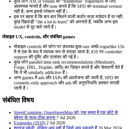
कुछ लोग ASCII visuals को “traditional” roguelikes के लिए
आवश्यक मानते हैं और note करते हैं कि SPD का terminal version
नहीं है; अन्य इससे परेशान नहीं हैं।
इस पर बहस है कि बार‑बार मिलने वाली कठोर सज़ा मज़ेदार है या नहीं;
कुछ खिलाड़ी “die a lot to learn” को अपनाते हैं, जबकि अन्य इस
model से दूर चले जाते हैं।
मोबाइल UX, controls, और संबंधित games
मोबाइल controls को फ़ोन पर उपलब्ध कुछ rare अच्छे roguelike UIs
में से एक के रूप में व्यापक रूप से सराहा जाता है; iOS पर controller
support की पुष्टि और प्रशंसा की गई है।
कुछ लोग parallel time‑sink recommendations (Mindustry,
Forge, DRL, Hoplite, आदि) का ज़िक्र करते हैं और चेतावनी देते हैं
कि ये भी similarly addictive हैं।
अन्य games में ads और IAPs की आलोचना की जाती है; SPD का
cosmetic-only approach और ads की अनुपस्थिति अक्सर सराही
जाती है।
संबंधित विषय
StreetComplete: OpenStreetMap को, एक समय में एक छोटे से
क्वेस्ट के साथ ठीक करना
7 Jul 2026
Exapunks (2018)
2 Jul 2026
शतरंज पहेली, लेकिन आप वही हैं जिसे आप पकड़ते हैं
26 Mar 2024