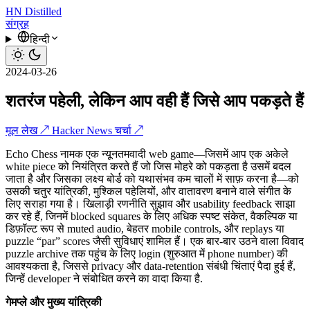
HN
Distilled
संग्रह
हिन्दी
2024-03-26
शतरंज पहेली, लेकिन आप वही हैं जिसे आप पकड़ते हैं
मूल लेख ↗
Hacker News चर्चा ↗
Echo Chess नामक एक न्यूनतमवादी web game—जिसमें आप एक अकेले
white piece को नियंत्रित करते हैं जो जिस मोहरे को पकड़ता है उसमें बदल
जाता है और जिसका लक्ष्य बोर्ड को यथासंभव कम चालों में साफ़ करना है—को
उसकी चतुर यांत्रिकी, मुश्किल पहेलियों, और वातावरण बनाने वाले संगीत के
लिए सराहा गया है। खिलाड़ी रणनीति सुझाव और usability feedback साझा
कर रहे हैं, जिनमें blocked squares के लिए अधिक स्पष्ट संकेत, वैकल्पिक या
डिफ़ॉल्ट रूप से muted audio, बेहतर mobile controls, और replays या
puzzle “par” scores जैसी सुविधाएं शामिल हैं। एक बार-बार उठने वाला विवाद
puzzle archive तक पहुंच के लिए login (शुरुआत में phone number) की
आवश्यकता है, जिससे privacy और data-retention संबंधी चिंताएं पैदा हुई हैं,
जिन्हें developer ने संबोधित करने का वादा किया है.
गेमप्ले और मुख्य यांत्रिकी