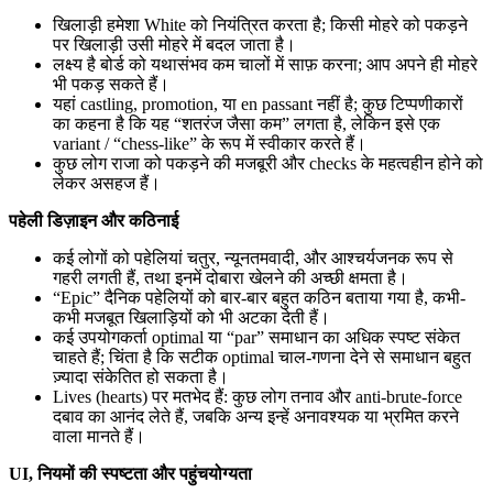
खिलाड़ी हमेशा White को नियंत्रित करता है; किसी मोहरे को पकड़ने
पर खिलाड़ी उसी मोहरे में बदल जाता है।
लक्ष्य है बोर्ड को यथासंभव कम चालों में साफ़ करना; आप अपने ही मोहरे
भी पकड़ सकते हैं।
यहां castling, promotion, या en passant नहीं है; कुछ टिप्पणीकारों
का कहना है कि यह “शतरंज जैसा कम” लगता है, लेकिन इसे एक
variant / “chess‑like” के रूप में स्वीकार करते हैं।
कुछ लोग राजा को पकड़ने की मजबूरी और checks के महत्वहीन होने को
लेकर असहज हैं।
पहेली डिज़ाइन और कठिनाई
कई लोगों को पहेलियां चतुर, न्यूनतमवादी, और आश्चर्यजनक रूप से
गहरी लगती हैं, तथा इनमें दोबारा खेलने की अच्छी क्षमता है।
“Epic” दैनिक पहेलियों को बार-बार बहुत कठिन बताया गया है, कभी-
कभी मजबूत खिलाड़ियों को भी अटका देती हैं।
कई उपयोगकर्ता optimal या “par” समाधान का अधिक स्पष्ट संकेत
चाहते हैं; चिंता है कि सटीक optimal चाल-गणना देने से समाधान बहुत
ज़्यादा संकेतित हो सकता है।
Lives (hearts) पर मतभेद हैं: कुछ लोग तनाव और anti-brute-force
दबाव का आनंद लेते हैं, जबकि अन्य इन्हें अनावश्यक या भ्रमित करने
वाला मानते हैं।
UI, नियमों की स्पष्टता और पहुंचयोग्यता