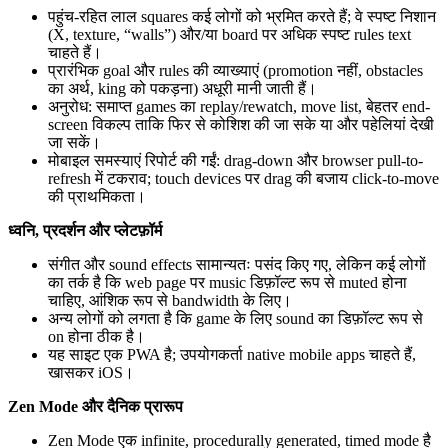
पहुंच-रहित लाल squares कई लोगों को भ्रमित करते हैं; वे स्पष्ट निशान
(X, texture, “walls”) और/या board पर अधिक स्पष्ट rules text
चाहते हैं।
प्रारंभिक goal और rules की व्याख्याएं (promotion नहीं, obstacles
का अर्थ, king को पकड़ना) अधूरी मानी जाती हैं।
अनुरोध: समाप्त games का replay/rewatch, move list, बेहतर end-
screen विकल्प ताकि फिर से कोशिश की जा सके या और पहेलियां देखी
जा सकें।
मोबाइल समस्याएं रिपोर्ट की गईं: drag-down और browser pull-to-
refresh में टकराव; touch devices पर drag की बजाय click-to-move
की प्राथमिकता।
ध्वनि, प्रदर्शन और प्लेटफ़ॉर्म
संगीत और sound effects सामान्यतः पसंद किए गए, लेकिन कई लोगों
का तर्क है कि web page पर music डिफ़ॉल्ट रूप से muted होना
चाहिए, आंशिक रूप से bandwidth के लिए।
अन्य लोगों को लगता है कि game के लिए sound का डिफ़ॉल्ट रूप से
on होना ठीक है।
यह साइट एक PWA है; उपयोगकर्ता native mobile apps चाहते हैं,
खासकर iOS।
Zen Mode और दैनिक प्रारूप
Zen Mode एक infinite, procedurally generated, timed mode है