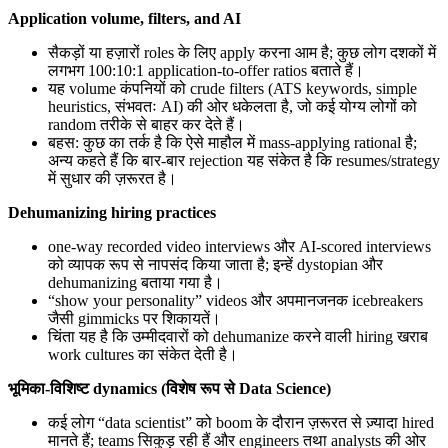
Application volume, filters, and AI
सैकड़ों या हज़ारों roles के लिए apply करना आम है; कुछ लोग दशकों में
लगभग 100:10:1 application-to-offer ratios बताते हैं।
यह volume कंपनियों को crude filters (ATS keywords, simple
heuristics, संभवतः AI) की ओर धकेलता है, जो कई योग्य लोगों को
random तरीके से बाहर कर देते हैं।
बहस: कुछ का तर्क है कि ऐसे माहौल में mass-applying rational है;
अन्य कहते हैं कि बार-बार rejection यह संकेत है कि resumes/strategy
में सुधार की ज़रूरत है।
Dehumanizing hiring practices
one-way recorded video interviews और AI-scored interviews
को व्यापक रूप से नापसंद किया जाता है; इन्हें dystopian और
dehumanizing बताया गया है।
“show your personality” videos और अपमानजनक icebreakers
जैसी gimmicks पर शिकायतें।
चिंता यह है कि उम्मीदवारों को dehumanize करने वाली hiring खराब
work cultures का संकेत देती है।
भूमिका-विशिष्ट dynamics (विशेष रूप से Data Science)
कई लोग “data scientist” को boom के दौरान ज़रूरत से ज़्यादा hired
मानते हैं; teams सिकुड़ रही हैं और engineers तथा analysts की ओर