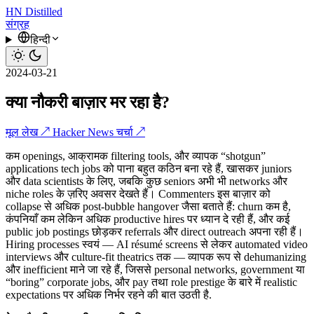
HN
Distilled
संग्रह
हिन्दी
2024-03-21
क्या नौकरी बाज़ार मर रहा है?
मूल लेख ↗
Hacker News चर्चा ↗
कम openings, आक्रामक filtering tools, और व्यापक “shotgun”
applications tech jobs को पाना बहुत कठिन बना रहे हैं, खासकर juniors
और data scientists के लिए, जबकि कुछ seniors अभी भी networks और
niche roles के ज़रिए अवसर देखते हैं। Commenters इस बाज़ार को
collapse से अधिक post-bubble hangover जैसा बताते हैं: churn कम है,
कंपनियाँ कम लेकिन अधिक productive hires पर ध्यान दे रही हैं, और कई
public job postings छोड़कर referrals और direct outreach अपना रही हैं।
Hiring processes स्वयं — AI résumé screens से लेकर automated video
interviews और culture-fit theatrics तक — व्यापक रूप से dehumanizing
और inefficient माने जा रहे हैं, जिससे personal networks, government या
“boring” corporate jobs, और pay तथा role prestige के बारे में realistic
expectations पर अधिक निर्भर रहने की बात उठती है.