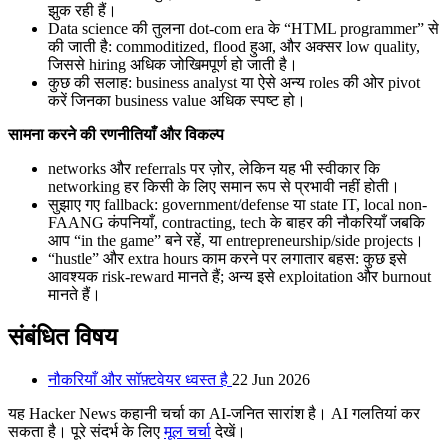
झुक रही हैं।
Data science की तुलना dot-com era के “HTML programmer” से
की जाती है: commoditized, flood हुआ, और अक्सर low quality,
जिससे hiring अधिक जोखिमपूर्ण हो जाती है।
कुछ की सलाह: business analyst या ऐसे अन्य roles की ओर pivot
करें जिनका business value अधिक स्पष्ट हो।
सामना करने की रणनीतियाँ और विकल्प
networks और referrals पर ज़ोर, लेकिन यह भी स्वीकार कि
networking हर किसी के लिए समान रूप से प्रभावी नहीं होती।
सुझाए गए fallback: government/defense या state IT, local non-
FAANG कंपनियाँ, contracting, tech के बाहर की नौकरियाँ जबकि
आप “in the game” बने रहें, या entrepreneurship/side projects।
“hustle” और extra hours काम करने पर लगातार बहस: कुछ इसे
आवश्यक risk-reward मानते हैं; अन्य इसे exploitation और burnout
मानते हैं।
संबंधित विषय
नौकरियाँ और सॉफ़्टवेयर ध्वस्त है
22 Jun 2026
यह Hacker News कहानी चर्चा का AI-जनित सारांश है। AI गलतियां कर
सकता है। पूरे संदर्भ के लिए
मूल चर्चा
देखें।