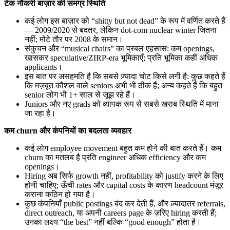
टेक नौकरी बाज़ार की समग्र स्थिति
कई लोग इस बाज़ार को “shitty but not dead” के रूप में वर्णित करते हैं
— 2009/2020 से बदतर, लेकिन dot-com nuclear winter जितना
नहीं; मोटे तौर पर 2008 के समान।
संकुचन और “musical chairs” का प्रबल एहसास: कम openings,
खासकर speculative/ZIRP-era भूमिकाएँ; प्रति भूमिका कहीं अधिक
applicants।
इस बात पर असहमति है कि सबसे ज़्यादा चोट किसे लगी है: कुछ कहते हैं
कि मज़बूत कौशल वाले seniors अभी भी ठीक हैं; अन्य कहते हैं कि बहुत
senior लोग भी 1+ साल से जूझ रहे हैं।
Juniors और नए grads को व्यापक रूप से सबसे खराब स्थिति में माना
जा रहा है।
कम churn और कंपनियों का बदलता व्यवहार
कई लोग employee movement बहुत कम होने की बात करते हैं। कम
churn का मतलब है प्रति engineer अधिक efficiency और कम
openings।
Hiring अब सिर्फ growth नहीं, profitability को justify करने के लिए
होनी चाहिए; ऊँची rates और capital costs के कारण headcount मंज़ूर
कराना कठिन हो गया है।
कुछ कंपनियाँ public postings बंद कर देती हैं, और ज़्यादातर referrals,
direct outreach, या अपनी careers page के ज़रिए hiring करती हैं;
उनका लक्ष्य “the best” नहीं बल्कि “good enough” होता है।