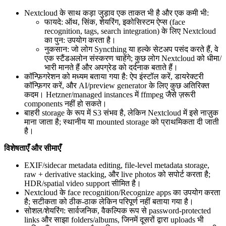
Nextcloud के साथ कड़ा जुड़ाव एक ताकत भी है और एक कमी भी:
फायदे: ऑथ, सिंक, शेयरिंग, इकोसिस्टम ऐप्स (face
recognition, tags, search integration) के लिए Nextcloud
का पुन: उपयोग करता है।
नुकसान: जो लोग Syncthing या हल्के सेटअप पसंद करते हैं, वे
एक स्टैंडअलोन संस्करण चाहेंगे; कुछ लोग Nextcloud को धीमा/
भारी मानते हैं और अपग्रेड को दर्दनाक बताते हैं।
कॉन्फ़िगरेशन को मध्यम बताया गया है: ऐप इंस्टॉल करें, डायरेक्टरी
कॉन्फ़िगर करें, और AI/preview generator के लिए कुछ अतिरिक्त
कदम। Hetzner/managed instances में ffmpeg जैसे ज़रूरी
components नहीं हो सकते।
बाहरी storage के रूप में S3 संभव है, लेकिन Nextcloud में इसे नाज़ुक
माना जाता है; स्थानीय या mounted storage को प्राथमिकता दी जाती
है।
विशेषताएँ और सीमाएँ
EXIF/sidecar metadata editing, file-level metadata storage,
raw + derivative stacking, और live photos को सपोर्ट करता है;
HDR/spatial video support सीमित है।
Nextcloud के face recognition/Recognize apps का उपयोग करता
है; सटीकता को ठीक-ठाक लेकिन परिपूर्ण नहीं बताया गया है।
सोशल/शेयरिंग: सार्वजनिक, वैकल्पिक रूप से password-protected
links और साझा folders/albums, जिनमें दूसरों द्वारा uploads भी