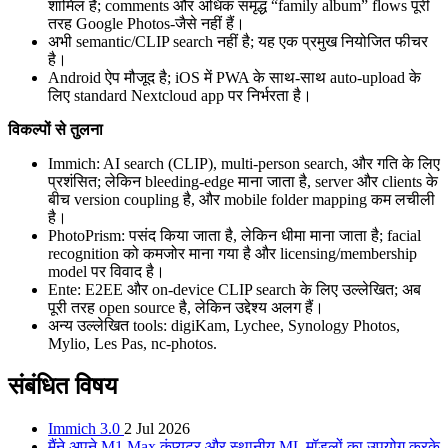
शामिल हैं; comments और अधिक समृद्ध “family album” flows पूरी
तरह Google Photos-जैसे नहीं हैं।
अभी semantic/CLIP search नहीं है; यह एक प्रमुख नियोजित फीचर
है।
Android ऐप मौजूद है; iOS में PWA के साथ-साथ auto-upload के
लिए standard Nextcloud app पर निर्भरता है।
विकल्पों से तुलना
Immich: AI search (CLIP), multi-person search, और गति के लिए
प्रशंसित; लेकिन bleeding-edge माना जाता है, server और clients के
बीच version coupling है, और mobile folder mapping कम लचीली
है।
PhotoPrism: पसंद किया जाता है, लेकिन धीमा माना जाता है; facial
recognition को कमजोर माना गया है और licensing/membership
model पर विवाद है।
Ente: E2EE और on-device CLIP search के लिए उल्लेखित; अब
पूरी तरह open source है, लेकिन उद्देश्य अलग हैं।
अन्य उल्लेखित tools: digiKam, Lychee, Synology Photos,
Mylio, Les Pas, nc-photos.
संबंधित विषय
Immich 3.0
2 Jul 2026
मैंने अपने M1 Max कंप्यूटर और स्थानीय ML मॉडलों का उपयोग करके