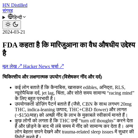
HN
Distilled
संग्रह
हिन्दी
2024-03-21
FDA कहता है कि मारिजुआना का वैध औषधीय उद्देश्य
है
मूल लेख ↗
Hacker News चर्चा ↗
चिकित्सीय और लक्षणात्मक उपयोग (विशेषकर नींद और दर्द)
कई लोग बताते हैं कि कैनाबिस, खासकर edibles, अनिद्रा, RLS,
न्यूरोपैथिक दर्द, jet lag, चिंता, और सोते समय सामान्य “racing mind”
के लिए बहुत प्रभावी है।
उपयोगकर्ता डोज़िंग पैटर्न बताते हैं (जैसे, CBN के साथ लगभग 20mg
THC, indica-leaning उत्पाद, THC+CBD flower) और लागत
(~$150/माह) को अच्छी नींद के लाभ के मुकाबले स्वीकार्य मानते हैं।
कुछ लोगों को लगता है कि THC उन्हें “turn off thoughts” करने देता
है और छोड़ने के बाद भी लंबे समय में नींद को सामान्य कर देता है। अन्य
लोग बेहतर सपने देखने और trauma-related sleep issues में सुधार की
रिपोर्ट करते हैं।