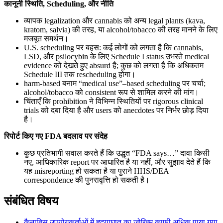
कानूनी स्थिति, Scheduling, और नीति
व्यापक legalization और cannabis को अन्य legal plants (kava,
kratom, salvia) की तरह, या alcohol/tobacco की तरह मानने के लिए
मजबूत समर्थन।
U.S. scheduling पर बहस: कई लोगों को लगता है कि cannabis,
LSD, और psilocybin के लिए Schedule I status उभरते medical
evidence को देखते हुए absurd है; कुछ को लगता है कि अधिकतम
Schedule III तक rescheduling होगा।
harm-based बनाम “medical use”–based scheduling पर चर्चा;
alcohol/tobacco को consistent रूप से शामिल करने की मांग।
चिंताएँ कि prohibition ने विभिन्न स्थितियों पर rigorous clinical
trials को दबा दिया है और users को anecdotes पर निर्भर छोड़ दिया
है।
रिपोर्ट किए गए FDA बदलाव पर संदेह
कुछ प्रतिभागी सवाल करते हैं कि उद्धृत “FDA says…” दावा किसी
नए, आधिकारिक report पर आधारित है या नहीं, और सुझाव देते हैं कि
यह misreporting हो सकता है या पुराने HHS/DEA
correspondence की पुनरावृत्ति हो सकती है।
संबंधित विषय
कैनाबिस उपयोगकर्ताओं में हृदयाघात का जोखिम काफी अधिक पाया गया