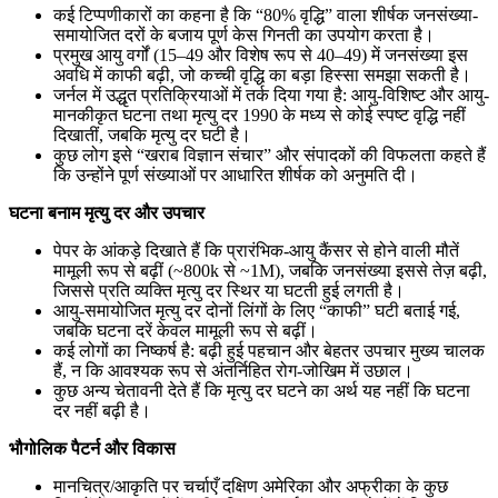
कई टिप्पणीकारों का कहना है कि “80% वृद्धि” वाला शीर्षक जनसंख्या-
समायोजित दरों के बजाय पूर्ण केस गिनती का उपयोग करता है।
प्रमुख आयु वर्गों (15–49 और विशेष रूप से 40–49) में जनसंख्या इस
अवधि में काफी बढ़ी, जो कच्ची वृद्धि का बड़ा हिस्सा समझा सकती है।
जर्नल में उद्धृत प्रतिक्रियाओं में तर्क दिया गया है: आयु-विशिष्ट और आयु-
मानकीकृत घटना तथा मृत्यु दर 1990 के मध्य से कोई स्पष्ट वृद्धि नहीं
दिखातीं, जबकि मृत्यु दर घटी है।
कुछ लोग इसे “खराब विज्ञान संचार” और संपादकों की विफलता कहते हैं
कि उन्होंने पूर्ण संख्याओं पर आधारित शीर्षक को अनुमति दी।
घटना बनाम मृत्यु दर और उपचार
पेपर के आंकड़े दिखाते हैं कि प्रारंभिक-आयु कैंसर से होने वाली मौतें
मामूली रूप से बढ़ीं (~800k से ~1M), जबकि जनसंख्या इससे तेज़ बढ़ी,
जिससे प्रति व्यक्ति मृत्यु दर स्थिर या घटती हुई लगती है।
आयु-समायोजित मृत्यु दर दोनों लिंगों के लिए “काफी” घटी बताई गई,
जबकि घटना दरें केवल मामूली रूप से बढ़ीं।
कई लोगों का निष्कर्ष है: बढ़ी हुई पहचान और बेहतर उपचार मुख्य चालक
हैं, न कि आवश्यक रूप से अंतर्निहित रोग-जोखिम में उछाल।
कुछ अन्य चेतावनी देते हैं कि मृत्यु दर घटने का अर्थ यह नहीं कि घटना
दर नहीं बढ़ी है।
भौगोलिक पैटर्न और विकास
मानचित्र/आकृति पर चर्चाएँ दक्षिण अमेरिका और अफ्रीका के कुछ