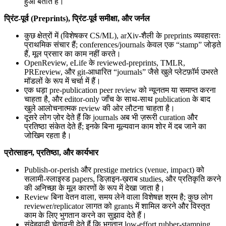
हुआ बताते हैं।
प्रिंट-पूर्व (Preprints), प्रिंट-पूर्व समीक्षा, और जर्नल
कुछ क्षेत्रों में (विशेषकर CS/ML), arXiv-शैली के preprints व्यवहारतः
प्राथमिक संचार हैं; conferences/journals केवल एक “stamp” जोड़ते
हैं, मूल प्रसार का काम नहीं करते।
OpenReview, eLife के reviewed-preprints, TMLR,
PREreview, और git-आधारित “journals” जैसे खुले प्लेटफ़ॉर्म उभरते
मॉडलों के रूप में चर्चा में हैं।
एक धड़ा pre-publication peer review को न्यूनतम या समाप्त करना
चाहता है, और editor-only जाँच के साथ-साथ publication के बाद
खुले आलोचनात्मक review की ओर लौटना चाहता है।
दूसरे लोग ज़ोर देते हैं कि journals अब भी ज़रूरी curation और
प्रतिष्ठा संकेत देते हैं; इनके बिना मूल्यवान काम शोर में दब जाने का
जोखिम रहता है।
प्रोत्साहन, प्रतिष्ठा, और कार्यभार
Publish-or-perish और prestige metrics (venue, impact) को
सलामी-स्लाइस्ड papers, डिज़ाइन-ख़राब studies, और प्रतिकृति करने
की अनिच्छा के मूल कारणों के रूप में देखा जाता है।
Review बिना वेतन वाला, समय लेने वाला विशेषज्ञ श्रम है; कुछ लोग
reviewer/replicator लागत को grants में शामिल करने और विस्तृत
काम के लिए भुगतान करने का सुझाव देते हैं।
संदेहवादी चेतावनी देते हैं कि भुगतान low-effort rubber-stamping,