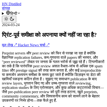
HN
Distilled
संग्रह
हिन्दी
2024-03-24
प्रिंट-पूर्व समीक्षा को अपनाया क्यों नहीं जा रहा है?
मूल लेख ↗
Hacker News चर्चा ↗
Preprint servers और peer review को फिर से परखा जा रहा है क्योंकि
वैज्ञानिक replication failures, कम-गुणवत्ता वाले papers की भरमार, और
“peer reviewed” लेबल पर जनता के गलत भरोसे से जूझ रहे हैं। टिप्पणीकारों
का तर्क है कि पारंपरिक peer review असल वैधता-जांच से अधिक एक spam
filter और prestige signal की तरह काम करता है, और कई irreproducible
या कमजोर अध्ययन समीक्षा के समय छूट जाते हैं क्योंकि डिज़ाइन या डेटा की
खामियाँ पकड़ना कठिन होता है। सुझाए गए समाधान publication के बाद
review layers, भुगतान किए गए और उच्च-गुणवत्ता वाले reviewing,
replication studies के लिए प्रोत्साहन, और कुछ अधिक कट्टरपंथी विचार—
जैसे pre-publication peer review को पूरी तरह हटाना, खुले preprints,
community commentary, और विश्वसनीय काम को सामने लाने के बेहतर
उपकरणों पर निर्भर होना—तक फैले हुए हैं.