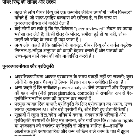
पीयर रिव्यू की सीमाएँ और उद्देश्य
बहुत से लोग पीयर रिव्यू को एक कमजोर लेकिन उपयोगी “स्पैम फ़िल्टर”
मानते हैं, जो साफ़-ज़ाहिर बकवास को छाँटता है, न कि सत्य या
पुनरुत्पादनीयता की गारंटी देता है।
कई लोगों का तर्क है कि गैर-विशेषज्ञ “peer reviewed” लेबल पर ज़्यादा
भरोसा कर लेते हैं; किसी क्षेत्र के भीतर, समीक्षा हुई हो या नहीं, शोध-
पत्रों को संदेह के साथ ही पढ़ा जाता है।
अन्य लोग कहते हैं कि खामियों के बावजूद, पीयर रिव्यू और जर्नल क्यूरेशन
सिग्नल-टू-नॉइज़ अनुपात को काफ़ी बेहतर बनाते हैं और पाठकों को
उच्च-मूल्य वाले काम की ओर मार्गदर्शित करते हैं।
पुनरुत्पादनीयता और प्रतिकृति
अप्रतिरूपणीयता अक्सर प्रकाशन के समय पकड़ी नहीं जा सकती; कुछ
लोगों के अनुसार गैर-प्रतिलिप्यन विज्ञान का एक अपेक्षित हिस्सा है।
अन्य कहते हैं कि समीक्षक power analysis जैसे उपकरणों और डिज़ाइन
की गहन जाँच (जैसे preregistration, controls) से संभावित रूप से गैर-
प्रतिलिप्यनशील काम की पहचान कर सकते हैं।
प्रमुख व्यावहारिक बाधाएँ: प्रतिकृति के लिए प्रोत्साहन का अभाव, उच्च
लागत (खासकर ML और बड़े प्रयोगों में), और छिपे हुए डेटा/विधियाँ।
सुझावों में खुला डेटा/कोड अनिवार्य करना, नकारात्मक परिणामों और
प्रतिकृति प्रयासों के लिए मंच बनाना, और यहाँ तक कि citation rights
या प्रकाशन को स्वतंत्र प्रतिकृति से जोड़ना शामिल है—हालाँकि
आलोचक इसे अव्यावहारिक और कम-जोखिम वाले काम के पक्ष में झुका