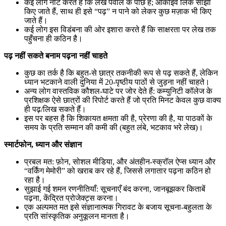
कई लोग नोट करते हैं कि लेख पेवॉल के पीछे है; आर्काइव लिंक साझा
किए जाते हैं, साथ ही इसे “पढ़” न पाने को लेकर कुछ मज़ाक भी किए
जाते हैं।
कई लोग इस विडंबना की ओर इशारा करते हैं कि साक्षरता पर लेख तक
पहुँचना ही कठिन है।
पढ़ नहीं सकते बनाम पढ़ना नहीं चाहते
कुछ का तर्क है कि बहुत-से छात्र तकनीकी रूप से पढ़ सकते हैं, लेकिन
ध्यान भटकाने वाली दुनिया में 20-पृष्ठीय पाठों से जुड़ना नहीं चाहते।
अन्य लोग वास्तविक कौशल-घाटे पर जोर देते हैं: कम्युनिटी कॉलेज के
प्रशिक्षक ऐसे छात्रों की रिपोर्ट करते हैं जो प्रति मिनट केवल कुछ वाक्य
ही पढ़/लिख सकते हैं।
इस पर बहस है कि शिकायत क्षमता की है, प्रेरणा की है, या पाठकों के
समय के प्रति सम्मान की कमी की (बहुत लंबे, भटकाव भरे लेख)।
स्मार्टफोन, ध्यान और संज्ञान
प्रबल मत: फ़ोन, सोशल मीडिया, और अंतहीन-स्क्रॉल ऐप्स ध्यान और
“वर्किंग मेमोरी” को खराब कर रहे हैं, जिससे लगातार पढ़ना कठिन हो
रहा है।
सुझाई गई शमन रणनीतियाँ: सूचनाएँ बंद करना, जानबूझकर किताबें
पढ़ना, केंद्रित प्रोजेक्ट्स करना।
एक अल्पमत मत इसे संज्ञानात्मक गिरावट के बजाय सूचना-बहुलता के
प्रति सांस्कृतिक अनुकूलन मानता है।