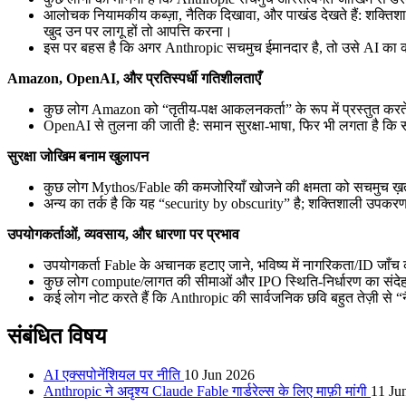
आलोचक नियामकीय कब्ज़ा, नैतिक दिखावा, और पाखंड देखते हैं: शक्तिशाली म
खुद उन पर लागू हों तो आपत्ति करना।
इस पर बहस है कि अगर Anthropic सचमुच ईमानदार है, तो उसे AI का का
Amazon, OpenAI, और प्रतिस्पर्धी गतिशीलताएँ
कुछ लोग Amazon को “तृतीय-पक्ष आकलनकर्ता” के रूप में प्रस्तुत करते है
OpenAI से तुलना की जाती है: समान सुरक्षा-भाषा, फिर भी लगता है कि
सुरक्षा जोखिम बनाम खुलापन
कुछ लोग Mythos/Fable की कमजोरियाँ खोजने की क्षमता को सचमुच ख़तर
अन्य का तर्क है कि यह “security by obscurity” है; शक्तिशाली उपकरण रक
उपयोगकर्ताओं, व्यवसाय, और धारणा पर प्रभाव
उपयोगकर्ता Fable के अचानक हटाए जाने, भविष्य में नागरिकता/ID जाँच
कुछ लोग compute/लागत की सीमाओं और IPO स्थिति-निर्धारण का संदेह कर
कई लोग नोट करते हैं कि Anthropic की सार्वजनिक छवि बहुत तेज़ी से 
संबंधित विषय
AI एक्सपोनेंशियल पर नीति
10 Jun 2026
Anthropic ने अदृश्य Claude Fable गार्डरेल्स के लिए माफ़ी मांगी
11 Ju