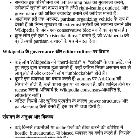
समर्थक इस परियोजना को left‑leaning bias का मुकाबला करने,
स्वीकार्य स्रोतों का दायरा बढ़ाने (जैसे right‑leaning outlets), और
governance को अधिक जवाबदेह बनाने की कोशिश मानते हैं।
आलोचक इसे एक अस्पष्ट, partisan organizing vehicle के रूप में
देखते हैं जो निम्न-गुणवत्ता या extremist स्रोतों को सामान्य बनाने और
Wikipedia के अंदर एक conservative bloc बनाने का प्रयास है।
कुछ लोग इसे एक “existential threat” बताते हैं, जो Wikipedia को
प्रतिस्पर्धी partisan कथाओं के मंच में बदल देगा।
Wikipedia के governance और editor culture पर विचार
कई लोग Wikipedia को “nerd-lords” या “cabal” के एक छोटे, जमे
हुए समूह द्वारा चलाया हुआ बताते हैं, जहाँ जटिल नियम असमान रूप से
लागू होते हैं और अंदरूनी लोग “unblockable” होते हैं।
दूसरे इस व्यवस्था का बचाव करते हैं: admins पर ArbCom की
निगरानी होती है, उन्हें वापस बुलाया जा सकता है, और शामिल होने पर
recuse करना अनिवार्य है; Wikipedia consensus-आधारित है,
लोकतंत्र नहीं।
जटिल नियमों और चुनिंदा प्रवर्तन के कारण power structures और
gatekeeping कैसे बनते हैं, इस पर भी चर्चा होती है।
संपादन के अनुभव और विकल्प
कई किस्से तकनीकी या niche पेजों को ठीक करने की कोशिश में
hostile, bureaucratic, या biased व्यवहार का वर्णन करते हैं, जिसके