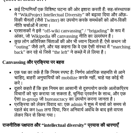
कई टिप्पणियाँ एक विशिष्ट घटना की ओर इशारा करती हैं: सह-संस्थापक
ने “WikiProject Intellectual Diversity” को बढ़ावा दिया और ऑफ़-
विकी चैनलों (जैसे Twitter) का उपयोग करके समर्थकों को ऑन-विकी
नीति चर्चाओं में लाया।
प्रशासकों ने इसे “off‑wiki canvassing” / “brigading” के रूप में
आंका, जो Wikipedia की canvassing नीति का उल्लंघन है।
कुछ लोग अतिरिक्त चिंताओं की ओर भी ध्यान दिलाते हैं: ऐसे कथन जो
“outing” जैसे लगे, और यह कहना कि वे एक ऐसी संस्था में “marching
back” कर रहे थे जिसे “the left” ने कब्ज़े में ले लिया है।
Canvassing और प्रक्रिया पर बहस
एक पक्ष का तर्क है कि नियम स्पष्ट है: निर्णय आंतरिक सहमति से आने
चाहिए, बाहरी अनुयायियों को mobilize करके नहीं, चाहे यह कोई भी
करे।
दूसरे कहते हैं कि इस नियम का आसानी से दुरुपयोग करके अलोकप्रिय
विचारों को चुप कराया जा सकता है, चुनिंदा प्रवर्तन के साथ, और एक
ऐसा in-group जो bureaucracy का उपयोग करना जानता है।
प्रक्रिया को लेकर विवाद था: एक admin ने शुरू में चर्चा को समय से
पहले बंद कर ban लगा दिया, फिर अनिवार्य अवधि के बाद इसे वापस
लेकर फिर से किया गया।
राजनीतिक पक्षपात और “intellectual diversity” प्रयास की धारणाएँ