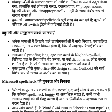
मोबाइल-शैली के autocorrect को आंशिक मॉडल के रूप में उद्धृत किया
गया, हालांकि कई लोग इसे गलत, दखलअंदाज़, या proper nouns,
द्विभाषी लेखन, और “inappropriate” सामग्री के साथ विशेष रूप से
खराब मानते हैं।
कुछ लोग autocorrect/spellcheck पूरी तरह बंद कर देते हैं; दूसरों को
वैश्विक off-switch ढूँढने में कठिनाई होती है।
बहुभाषी और अनुकूलन संबंधी समस्याएँ
अनेक भाषाओं में लिखने वाले उपयोगकर्ताओं में भारी निराशा: स्वचालित
भाषा-अनुमान अक्सर विफल होता है, जिससे लहरदार रेखाएँ शोर बन
जाती हैं।
समाधान में proofing language सेट करने के लिए hotkey-शैली,
विशिष्ट पाठ के लिए जाँच बंद करना, या कई dictionaries लोड करना
शामिल है ताकि जो भी भाषा मेल खाए वह errors को दबा दे।
कुछ टूल्स (जैसे कुछ office और design suites, Outlook) को यहाँ
विशेष रूप से खराब या कठोर बताया गया।
Microsoft spellcheck की गुणवत्ता और विकास
Word के पुराने संस्करणों के लिए nostalgia; कई लोग शिकायत करते हैं
कि वर्तमान spellcheck buggy या अत्यधिक सख्त है, कभी-कभी
सामान्य शब्दों को भी flag करता है या भाषाएँ/कीबोर्ड आक्रामक रूप से
बदल देता है।
अन्य लोग बताते हैं कि Word में लंबे समय से “check as you type” बंद