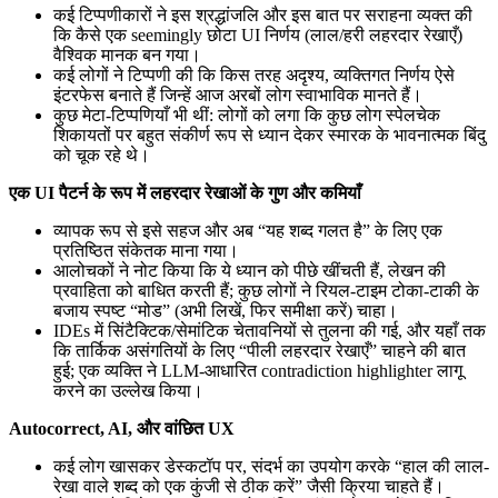
कई टिप्पणीकारों ने इस श्रद्धांजलि और इस बात पर सराहना व्यक्त की
कि कैसे एक seemingly छोटा UI निर्णय (लाल/हरी लहरदार रेखाएँ)
वैश्विक मानक बन गया।
कई लोगों ने टिप्पणी की कि किस तरह अदृश्य, व्यक्तिगत निर्णय ऐसे
इंटरफेस बनाते हैं जिन्हें आज अरबों लोग स्वाभाविक मानते हैं।
कुछ मेटा-टिप्पणियाँ भी थीं: लोगों को लगा कि कुछ लोग स्पेलचेक
शिकायतों पर बहुत संकीर्ण रूप से ध्यान देकर स्मारक के भावनात्मक बिंदु
को चूक रहे थे।
एक UI पैटर्न के रूप में लहरदार रेखाओं के गुण और कमियाँ
व्यापक रूप से इसे सहज और अब “यह शब्द गलत है” के लिए एक
प्रतिष्ठित संकेतक माना गया।
आलोचकों ने नोट किया कि ये ध्यान को पीछे खींचती हैं, लेखन की
प्रवाहिता को बाधित करती हैं; कुछ लोगों ने रियल-टाइम टोका-टाकी के
बजाय स्पष्ट “मोड” (अभी लिखें, फिर समीक्षा करें) चाहा।
IDEs में सिंटैक्टिक/सेमांटिक चेतावनियों से तुलना की गई, और यहाँ तक
कि तार्किक असंगतियों के लिए “पीली लहरदार रेखाएँ” चाहने की बात
हुई; एक व्यक्ति ने LLM-आधारित contradiction highlighter लागू
करने का उल्लेख किया।
Autocorrect, AI, और वांछित UX
कई लोग खासकर डेस्कटॉप पर, संदर्भ का उपयोग करके “हाल की लाल-
रेखा वाले शब्द को एक कुंजी से ठीक करें” जैसी क्रिया चाहते हैं।