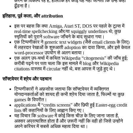
करने के विकल्प रहे हैं, हालांकि हर कोई यह नहीं जानता कि उन्हें कहाँ
ढूँढना है।
इतिहास, पूर्व कला, और attribution
इस पर बहस कि क्या Amiga, Atari ST, DOS पर पहले के टूल्स में
real-time spellchecking और/या squiggly underlines थे; कुछ
स्मृतियों को पुराने software जाँचने के बाद सुधारा गया।
एक टिप्पणीकार ने generic text widgets (जैसे email clients के लिए)
में लहरदार रेखाओं के शुरुआती adoption का दावा किया, और इसे केवल
word-processor उपयोग से अलग बताया।
एक अलग उप-चर्चा में कथित Wikipedia “citogenesis” की जाँच हुई;
करीबी पढ़ने पर पता चला कि इस मामले में blog और Wikipedia
citations वास्तव में circular नहीं थे, बस आपस में जुड़े हुए थे।
सॉफ्टवेयर में श्रेय और पहचान
टिप्पणीकारों ने अफ़सोस जताया कि सॉफ्टवेयर में व्यक्तिगत
योगदानकर्ताओं को शायद ही कभी श्रेय दिया जाता है, फिल्मों या कुछ
games के विपरीत।
applications में “credits screens” और छिपी हुई Easter-egg credit
lists की कहानियों के लिए आह्वान किए गए।
यह विचार कि software में कोई किस चीज़ के लिए जाना जाता है,
अक्सर अप्रत्याशित होता है और ज़रूरी नहीं कि वही हो जिसे उन्होंने
अपने करियर में सबसे अधिक महत्व दिया था।