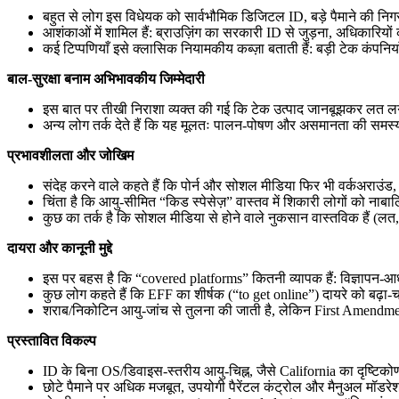
बहुत से लोग इस विधेयक को सार्वभौमिक डिजिटल ID, बड़े पैमाने की न
आशंकाओं में शामिल हैं: ब्राउज़िंग का सरकारी ID से जुड़ना, अधिकारियो
कई टिप्पणियाँ इसे क्लासिक नियामकीय कब्ज़ा बताती हैं: बड़ी टेक कंपनिय
बाल-सुरक्षा बनाम अभिभावकीय जिम्मेदारी
इस बात पर तीखी निराशा व्यक्त की गई कि टेक उत्पाद जानबूझकर लत लग
अन्य लोग तर्क देते हैं कि यह मूलतः पालन-पोषण और असमानता की समस्य
प्रभावशीलता और जोखिम
संदेह करने वाले कहते हैं कि पोर्न और सोशल मीडिया फिर भी वर्कअराउंड, 
चिंता है कि आयु-सीमित “किड स्पेसेज़” वास्तव में शिकारी लोगों को नाब
कुछ का तर्क है कि सोशल मीडिया से होने वाले नुकसान वास्तविक हैं (लत, 
दायरा और कानूनी मुद्दे
इस पर बहस है कि “covered platforms” कितनी व्यापक हैं: विज्ञापन-आ
कुछ लोग कहते हैं कि EFF का शीर्षक (“to get online”) दायरे को बढ़ा-चढ
शराब/निकोटिन आयु-जांच से तुलना की जाती है, लेकिन First Amendment
प्रस्तावित विकल्प
ID के बिना OS/डिवाइस-स्तरीय आयु-चिह्न, जैसे California का दृष्टिक
छोटे पैमाने पर अधिक मजबूत, उपयोगी पैरेंटल कंट्रोल और मैनुअल मॉडर