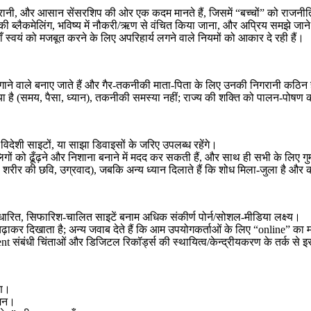
िगरानी, और आसान सेंसरशिप की ओर एक कदम मानते हैं, जिसमें “बच्चों” को राजन
ं की ब्लैकमेलिंग, भविष्य में नौकरी/ऋण से वंचित किया जाना, और अप्रिय समझे जान
ाँ स्वयं को मजबूत करने के लिए अपरिहार्य लगने वाले नियमों को आकार दे रही हैं।
ाने वाले बनाए जाते हैं और गैर-तकनीकी माता-पिता के लिए उनकी निगरानी कठिन 
ा है (समय, पैसा, ध्यान), तकनीकी समस्या नहीं; राज्य की शक्ति को पालन-पोषण 
विदेशी साइटों, या साझा डिवाइसों के जरिए उपलब्ध रहेंगे।
ालिगों को ढूँढ़ने और निशाना बनाने में मदद कर सकती हैं, और साथ ही सभी के लिए 
शरीर की छवि, उग्रवाद), जबकि अन्य ध्यान दिलाते हैं कि शोध मिला-जुला है और कार
धारित, सिफारिश-चालित साइटें बनाम अधिक संकीर्ण पोर्न/सोशल-मीडिया लक्ष्य।
़ाकर दिखाता है; अन्य जवाब देते हैं कि आम उपयोगकर्ताओं के लिए “online” का मतलब
 संबंधी चिंताओं और डिजिटल रिकॉर्ड्स की स्थायित्व/केन्द्रीयकरण के तर्क से 
ोण।
ेशन।