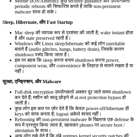
Mobile (iOS/Android): कुछ security guidance और उपयोगकर्ता
periodic reboots की सिफारिश करते हैं ताकि non-persistent
malware साफ हो सके।
Sleep, Hibernate, और Fast Startup
Mac sleep की व्यापक रूप से प्रशंसा की जाती है; wake instant होता
है और state preserved रहती है।
Windows और Linux sleep/hibernate को कई लोग unreliable
बताते हैं (audio glitches, hangs, battery drain), जिसके कारण
shutdown पसंद किया जाता है।
इस पर बहस कि sleep करना बनाम shutdown करना power,
component wear, और convenience के लिहाज़ से मायने रखता है या
नहीं।
सुरक्षा, एन्क्रिप्शन, और Malware
Full-disk encryption उपयोगकर्ता अक्सर दूर जाते समय shutdown
कर देते हैं; मशीन को चालू छोड़ने से at-rest protection bypass हो
जाती है।
कुछ लोग इस बात पर ज़ोर देते हैं कि केवल power-off/hibernate ही
keys को साफ करता है; logout अकेले शायद नहीं।
Rebooting को non-persistent malware के खिलाफ एक defense के
रूप में प्रस्तुत किया जाता है, खासकर phones पर secure boot /
attestation के साथ।
अन्य लोग तर्क देते हैं कि लंबे uptimes kernel security patches की