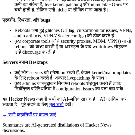
कमी का संकेत हैं; live kernel patching और immutable OSes पर
चर्चा होती है, लेकिन उन्हें niche या सीमित माना जाता है।
प्रदर्शन, स्थिरता, और bugs
Reboots जमा हुई glitches (UI lag, cursor/monitor issues, VPNs,
audio artifacts, VPN/ZScaler configs) को ठीक करते हैं।
कुछ corporate tools (जैसे security proxies, MDM, VPNs) या तो
reboots को बाध्य करती हैं या अपडेट्स के बाद workflows तोड़कर
उन्हें discourge करती हैं।
Servers बनाम Desktops
कई लोग servers को हमेशा-on रखते हैं, केवल kernel/major updates
के लिए reboot करते हैं, अक्सर livepatching के साथ।
कुछ admins जानबूझकर नियमित reboots शेड्यूल करते हैं ताकि
नियंत्रित परिस्थितियों में configuration issues का पता चल सके।
यह Hacker News कहानी चर्चा का AI-जनित सारांश है। AI गलतियां कर
सकता है। पूरे संदर्भ के लिए
मूल चर्चा
देखें।
← सभी कहानियों पर वापस जाएं
Summaries are AI-generated distillations of Hacker News
discussions.