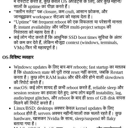
में रीस्टार्ट करते हैं, कुछ केवल OS अपडेट्स के लिए, और कुछ महीनों/
सालों के uptime का पीछा करते हैं।
“क्लीन स्लेट” पक्ष closure, कम cruft, आसान फ़ोकस, और
जानबूझकर workspace सेटअप को महत्व देता है।
“Uptime” पक्ष frequent reboot को एक विफलता या परेशानी मानता
है; instant availability और जटिल multi-project setups की
निरंतरता को महत्व देता है।
कई लोग नोट करते हैं कि आधुनिक SSD boot times सुविधा के अंतर
को कम कर देते हैं, लेकिन मौजूदा context (windows, terminals,
VMs) फिर भी महत्वपूर्ण है।
OS-विशिष्ट व्यवहार
Windows: updates के लिए बार-बार reboots; fast startup का मतलब
है कि shutdown state को पूरी तरह reset नहीं करता, जबकि Restart
करता है। कुछ लोग RAM leaks और धीरे-धीरे होने वाली slowdown
की रिपोर्ट करते हैं।
macOS: कई लोग शायद ही कभी reboot करते हैं, reliable sleep और
session restore का हवाला देते हुए; अन्य लोग बढ़ती instability, lag,
audio/input glitches, और reboot के बाद ही tens of GB disk वापस
मिलने की रिपोर्ट करते हैं।
Linux/BSD: desktops अक्सर केवल kernel updates के लिए
reboot होते हैं; servers अक्सर महीनों/सालों तक चलते रहते हैं। कुछ
hardware, खासकर Nvidia के साथ, sleep/suspend को flaky
बताया गया है।