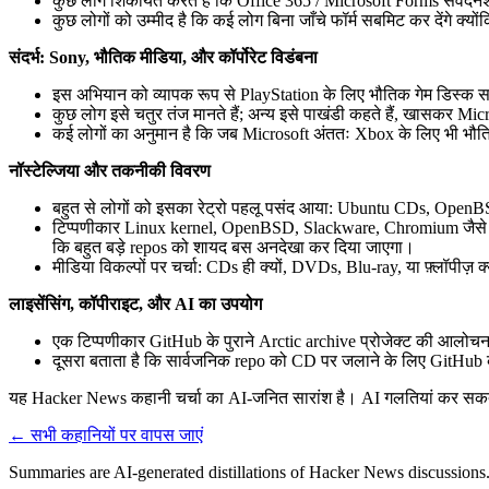
कुछ लोग शिकायत करते हैं कि Office 365 / Microsoft Forms संवेदनशील जा
कुछ लोगों को उम्मीद है कि कई लोग बिना जाँचे फॉर्म सबमिट कर देंगे क
संदर्भ: Sony, भौतिक मीडिया, और कॉर्पोरेट विडंबना
इस अभियान को व्यापक रूप से PlayStation के लिए भौतिक गेम डिस्क समाप
कुछ लोग इसे चतुर तंज मानते हैं; अन्य इसे पाखंडी कहते हैं, खासक
कई लोगों का अनुमान है कि जब Microsoft अंततः Xbox के लिए भी भौति
नॉस्टेल्जिया और तकनीकी विवरण
बहुत से लोगों को इसका रेट्रो पहलू पसंद आया: Ubuntu CDs, OpenBSD 
टिप्पणीकार Linux kernel, OpenBSD, Slackware, Chromium जैसे बड़े प्र
कि बहुत बड़े repos को शायद बस अनदेखा कर दिया जाएगा।
मीडिया विकल्पों पर चर्चा: CDs ही क्यों, DVDs, Blu-ray, या फ़्लॉपीज़ क्
लाइसेंसिंग, कॉपीराइट, और AI का उपयोग
एक टिप्पणीकार GitHub के पुराने Arctic archive प्रोजेक्ट की आलोचना
दूसरा बताता है कि सार्वजनिक repo को CD पर जलाने के लिए GitHub का स
यह Hacker News कहानी चर्चा का AI-जनित सारांश है। AI गलतियां कर सकता ह
← सभी कहानियों पर वापस जाएं
Summaries are AI-generated distillations of Hacker News discussions