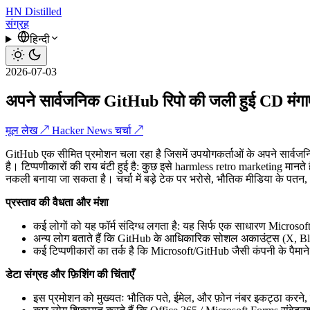
HN
Distilled
संग्रह
हिन्दी
2026-07-03
अपने सार्वजनिक GitHub रिपो की जली हुई CD मंगाए
मूल लेख ↗
Hacker News चर्चा ↗
GitHub एक सीमित प्रमोशन चला रहा है जिसमें उपयोगकर्ताओं के अपने सार्वजनि
है। टिप्पणीकारों की राय बंटी हुई है: कुछ इसे harmless retro marketing मानते
नकली बनाया जा सकता है। चर्चा में बड़े टेक पर भरोसे, भौतिक मीडिया के पतन,
प्रस्ताव की वैधता और मंशा
कई लोगों को यह फॉर्म संदिग्ध लगता है: यह सिर्फ एक साधारण Microso
अन्य लोग बताते हैं कि GitHub के आधिकारिक सोशल अकाउंट्स (X, Blu
कई टिप्पणीकारों का तर्क है कि Microsoft/GitHub जैसी कंपनी के पैमाने
डेटा संग्रह और फ़िशिंग की चिंताएँ
इस प्रमोशन को मुख्यतः भौतिक पते, ईमेल, और फ़ोन नंबर इकट्ठा करने, फि