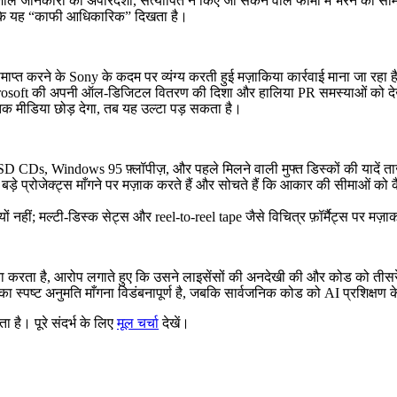
नकारी को अपारदर्शी, सत्यापित न किए जा सकने वाले फॉर्मों में भरने को सामान्य 
्योंकि यह “काफी आधिकारिक” दिखता है।
्त करने के Sony के कदम पर व्यंग्य करती हुई मज़ाकिया कार्रवाई माना जा रहा ह
र Microsoft की अपनी ऑल-डिजिटल वितरण की दिशा और हालिया PR समस्याओं को दे
क मीडिया छोड़ देगा, तब यह उल्टा पड़ सकता है।
CDs, Windows 95 फ़्लॉपीज़, और पहले मिलने वाली मुफ्त डिस्कों की यादें ताज
ोजेक्ट्स माँगने पर मज़ाक करते हैं और सोचते हैं कि आकार की सीमाओं को कैसे सं
यों नहीं; मल्टी-डिस्क सेट्स और reel-to-reel tape जैसे विचित्र फ़ॉर्मैट्स पर मज़
 करता है, आरोप लगाते हुए कि उसने लाइसेंसों की अनदेखी की और कोड को तीसरे 
्पष्ट अनुमति माँगना विडंबनापूर्ण है, जबकि सार्वजनिक कोड को AI प्रशिक्षण के
ै। पूरे संदर्भ के लिए
मूल चर्चा
देखें।
.