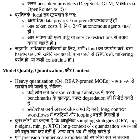
सस्ते per-token providers (DeepSeek, GLM, MiMo via
OpenRouter, आदि)।
प्रतितर्क: local तब मूल्यवान है जब:
अत्यधिक data privacy / on-prem आवश्यकताएँ हों।
आप token costs के बिना 24/7 autonomous agents चाहते
हों।
आप भविष्य की मूल्य-वृद्धि या service restrictions से बचाव
करना चाहते हों।
सहमति: अधिकांश व्यक्तियों के लिए, अभी cloud का उपयोग करें; बड़ा
hardware तभी खरीदें जब आपके पास पहले से GPUs हों, tinkering
पसंद हो, या कड़ी constraints हों।
Model Quality, Quantization, और Context
Heavy quantization (Q4, REAP-pruned MOEs) व्यापक रूप से
उपयोग की जाती है, लेकिन:
कई लोग लंबे-horizon coding / analysis में, अच्छे
benchmarks के बावजूद, स्पष्ट degradation की रिपोर्ट करते
हैं।
छोटे/chat कार्य अक्सर ठीक लगते हैं; गहरे, long-context
workflows में त्रुटियाँ और looping बढ़ती दिखती हैं।
कुछ लोगों का कहना है कि आधुनिक sampling strategies (DRY, top-
n-sigma, min_p, XTC) long-context और quantization समस्याओं
को बहुत कम कर देती हैं; अन्य लोग अब भी संदेह करते हैं।
पूर्ण-precision frontier-scale models को स्थानीय रूप से चलाना