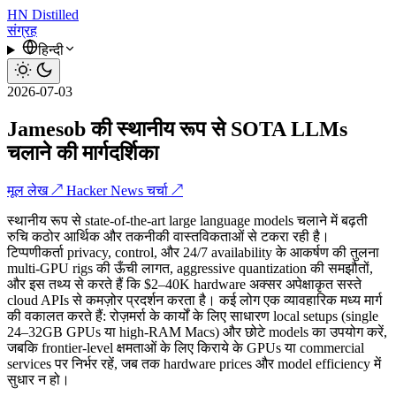
HN
Distilled
संग्रह
हिन्दी
2026-07-03
Jamesob की स्थानीय रूप से SOTA LLMs
चलाने की मार्गदर्शिका
मूल लेख ↗
Hacker News चर्चा ↗
स्थानीय रूप से state-of-the-art large language models चलाने में बढ़ती
रुचि कठोर आर्थिक और तकनीकी वास्तविकताओं से टकरा रही है।
टिप्पणीकर्ता privacy, control, और 24/7 availability के आकर्षण की तुलना
multi‑GPU rigs की ऊँची लागत, aggressive quantization की समझौतों,
और इस तथ्य से करते हैं कि $2–40K hardware अक्सर अपेक्षाकृत सस्ते
cloud APIs से कमज़ोर प्रदर्शन करता है। कई लोग एक व्यावहारिक मध्य मार्ग
की वकालत करते हैं: रोज़मर्रा के कार्यों के लिए साधारण local setups (single
24–32GB GPUs या high‑RAM Macs) और छोटे models का उपयोग करें,
जबकि frontier‑level क्षमताओं के लिए किराये के GPUs या commercial
services पर निर्भर रहें, जब तक hardware prices और model efficiency में
सुधार न हो।