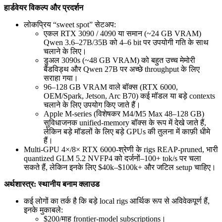
हार्डवेयर विकल्प और प्रदर्शन
लोकप्रिय “sweet spot” सेटअप:
एकल RTX 3090 / 4090 या समान (~24 GB VRAM)
Qwen 3.6–27B/35B को 4–6 bit पर उपयोगी गति के साथ
चलाने के लिए।
डुअल 3090s (~48 GB VRAM) को बहुत उच्च मेमोरी
बैंडविड्थ और Qwen 27B पर अच्छे throughput के लिए
सराहा गया।
96–128 GB VRAM वाले बॉक्स (RTX 6000,
OEM/Spark, Jetson, Arc B70) कई मॉडल या बड़े contexts
चलाने के लिए उपयोग किए जाते हैं।
Apple M-series (विशेषकर M4/M5 Max 48–128 GB)
सुविधाजनक unified-memory बॉक्स के रूप में देखे जाते हैं,
लेकिन बड़े मॉडलों के लिए बड़े GPUs की तुलना में काफ़ी धीमे
हैं।
Multi-GPU 4×/8× RTX 6000-श्रेणी के rigs REAP-pruned, भारी
quantized GLM 5.2 NVFP4 को दर्जनों–100+ tok/s पर चला
सकते हैं, लेकिन इनके लिए $40k–$100k+ और जटिल setup चाहिए।
अर्थशास्त्र: स्थानीय बनाम क्लाउड
कई लोगों का तर्क है कि बड़े local rigs आर्थिक रूप से अविवेकपूर्ण हैं,
इनके मुकाबले:
$200/माह frontier-model subscriptions।