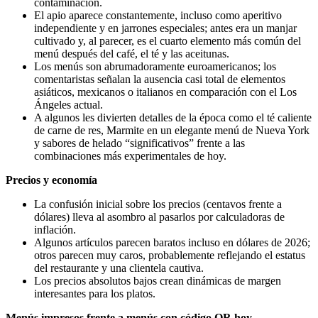
contaminación.
El apio aparece constantemente, incluso como aperitivo
independiente y en jarrones especiales; antes era un manjar
cultivado y, al parecer, es el cuarto elemento más común del
menú después del café, el té y las aceitunas.
Los menús son abrumadoramente euroamericanos; los
comentaristas señalan la ausencia casi total de elementos
asiáticos, mexicanos o italianos en comparación con el Los
Ángeles actual.
A algunos les divierten detalles de la época como el té caliente
de carne de res, Marmite en un elegante menú de Nueva York
y sabores de helado “significativos” frente a las
combinaciones más experimentales de hoy.
Precios y economía
La confusión inicial sobre los precios (centavos frente a
dólares) lleva al asombro al pasarlos por calculadoras de
inflación.
Algunos artículos parecen baratos incluso en dólares de 2026;
otros parecen muy caros, probablemente reflejando el estatus
del restaurante y una clientela cautiva.
Los precios absolutos bajos crean dinámicas de margen
interesantes para los platos.
Menús impresos frente a menús con código QR hoy