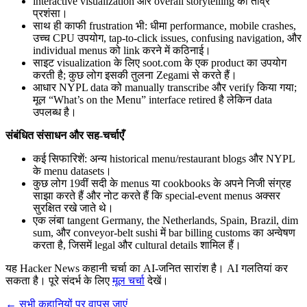
interactive visualization और overall storytelling की तीव्र
प्रशंसा।
साथ ही काफी frustration भी: धीमा performance, mobile crashes,
उच्च CPU उपयोग, tap-to-click issues, confusing navigation, और
individual menus को link करने में कठिनाई।
साइट visualization के लिए soot.com के एक product का उपयोग
करती है; कुछ लोग इसकी तुलना Zegami से करते हैं।
आधार NYPL data को manually transcribe और verify किया गया;
मूल “What’s on the Menu” interface retired है लेकिन data
उपलब्ध है।
संबंधित संसाधन और सह-चर्चाएँ
कई सिफारिशें: अन्य historical menu/restaurant blogs और NYPL
के menu datasets।
कुछ लोग 19वीं सदी के menus या cookbooks के अपने निजी संग्रह
साझा करते हैं और नोट करते हैं कि special-event menus अक्सर
सुरक्षित रखे जाते थे।
एक लंबा tangent Germany, the Netherlands, Spain, Brazil, dim
sum, और conveyor-belt sushi में bar billing customs का अन्वेषण
करता है, जिसमें legal और cultural details शामिल हैं।
यह Hacker News कहानी चर्चा का AI-जनित सारांश है। AI गलतियां कर
सकता है। पूरे संदर्भ के लिए
मूल चर्चा
देखें।
← सभी कहानियों पर वापस जाएं