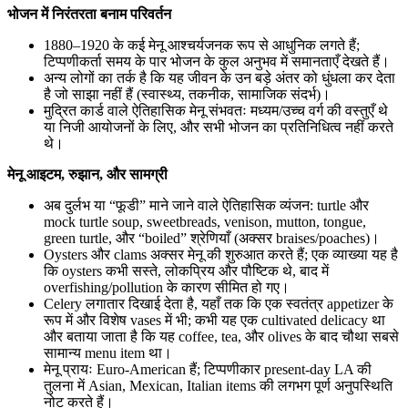
भोजन में निरंतरता बनाम परिवर्तन
1880–1920 के कई मेनू आश्चर्यजनक रूप से आधुनिक लगते हैं;
टिप्पणीकर्ता समय के पार भोजन के कुल अनुभव में समानताएँ देखते हैं।
अन्य लोगों का तर्क है कि यह जीवन के उन बड़े अंतर को धुंधला कर देता
है जो साझा नहीं हैं (स्वास्थ्य, तकनीक, सामाजिक संदर्भ)।
मुद्रित कार्ड वाले ऐतिहासिक मेनू संभवतः मध्यम/उच्च वर्ग की वस्तुएँ थे
या निजी आयोजनों के लिए, और सभी भोजन का प्रतिनिधित्व नहीं करते
थे।
मेनू आइटम, रुझान, और सामग्री
अब दुर्लभ या “फूडी” माने जाने वाले ऐतिहासिक व्यंजन: turtle और
mock turtle soup, sweetbreads, venison, mutton, tongue,
green turtle, और “boiled” श्रेणियाँ (अक्सर braises/poaches)।
Oysters और clams अक्सर मेनू की शुरुआत करते हैं; एक व्याख्या यह है
कि oysters कभी सस्ते, लोकप्रिय और पौष्टिक थे, बाद में
overfishing/pollution के कारण सीमित हो गए।
Celery लगातार दिखाई देता है, यहाँ तक कि एक स्वतंत्र appetizer के
रूप में और विशेष vases में भी; कभी यह एक cultivated delicacy था
और बताया जाता है कि यह coffee, tea, और olives के बाद चौथा सबसे
सामान्य menu item था।
मेनू प्रायः Euro-American हैं; टिप्पणीकार present-day LA की
तुलना में Asian, Mexican, Italian items की लगभग पूर्ण अनुपस्थिति
नोट करते हैं।