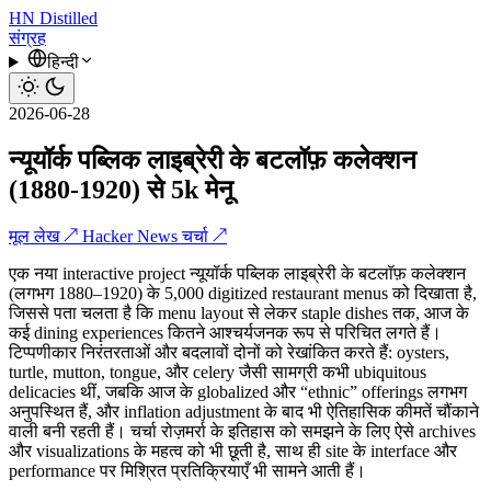
HN
Distilled
संग्रह
हिन्दी
2026-06-28
न्यूयॉर्क पब्लिक लाइब्रेरी के बटलॉफ़ कलेक्शन
(1880-1920) से 5k मेनू
मूल लेख ↗
Hacker News चर्चा ↗
एक नया interactive project न्यूयॉर्क पब्लिक लाइब्रेरी के बटलॉफ़ कलेक्शन
(लगभग 1880–1920) के 5,000 digitized restaurant menus को दिखाता है,
जिससे पता चलता है कि menu layout से लेकर staple dishes तक, आज के
कई dining experiences कितने आश्चर्यजनक रूप से परिचित लगते हैं।
टिप्पणीकार निरंतरताओं और बदलावों दोनों को रेखांकित करते हैं: oysters,
turtle, mutton, tongue, और celery जैसी सामग्री कभी ubiquitous
delicacies थीं, जबकि आज के globalized और “ethnic” offerings लगभग
अनुपस्थित हैं, और inflation adjustment के बाद भी ऐतिहासिक कीमतें चौंकाने
वाली बनी रहती हैं। चर्चा रोज़मर्रा के इतिहास को समझने के लिए ऐसे archives
और visualizations के महत्व को भी छूती है, साथ ही site के interface और
performance पर मिश्रित प्रतिक्रियाएँ भी सामने आती हैं।